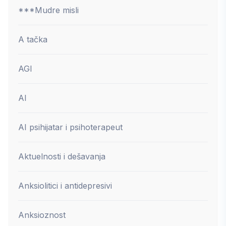
***Mudre misli
A tačka
AGI
AI
AI psihijatar i psihoterapeut
Aktuelnosti i dešavanja
Anksiolitici i antidepresivi
Anksioznost