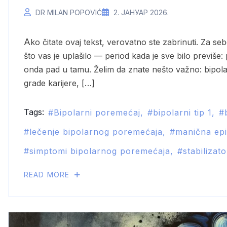
DR MILAN POPOVIĆ
2. ЈАНУАР 2026.
Ako čitate ovaj tekst, verovatno ste zabrinuti. Za sebe ili za nekoga koga volite. Možda ste primetili nešto
što vas je uplašilo — period kada je sve bilo previše:
onda pad u tamu. Želim da znate nešto važno: bipola
grade karijere, […]
Tags:
Bipolarni poremećaj
bipolarni tip 1
lečenje bipolarnog poremećaja
manična ep
simptomi bipolarnog poremećaja
stabilizat
READ MORE