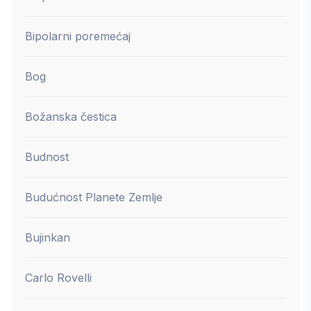
Bipolarni poremećaj
Bog
Božanska čestica
Budnost
Budućnost Planete Zemlje
Bujinkan
Carlo Rovelli