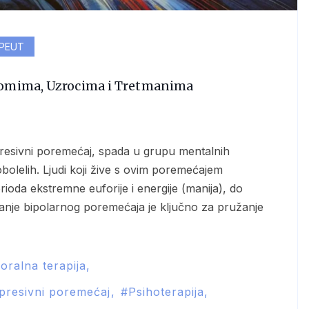
PEUT
ptomima, Uzrocima i Tretmanima
olelih. Ljudi koji žive s ovim poremećajem
oda ekstremne euforije i energije (manija), do
anje bipolarnog poremećaja je ključno za pružanje
oralna terapija
presivni poremećaj
Psihoterapija