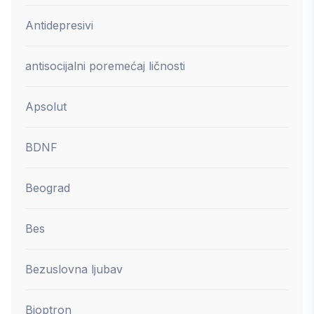
Antidepresivi
antisocijalni poremećaj ličnosti
Apsolut
BDNF
Beograd
Bes
Bezuslovna ljubav
Bioptron