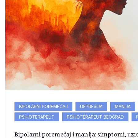
BIPOLARNI POREMEĆAJ
DEPRESIJA
MANIJA
PSIHOTERAPEUT
PSIHOTERAPEUT BEOGRAD
Bipolarni poremećaj i manija: simptomi, uzro