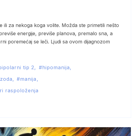
 previše energije, previše planova, premalo sna, a
rni poremećaj se leči. Ljudi sa ovom dijagnozom
bipolarni tip 2
hipomanija
izoda
manija
ori raspoloženja