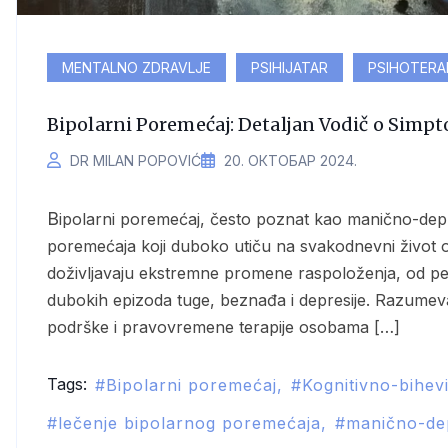
MENTALNO ZDRAVLJE
PSIHIJATAR
PSIHOTERA
Bipolarni Poremećaj: Detaljan Vodič o Sim
DR MILAN POPOVIĆ
20. ОКТОБАР 2024.
Bipolarni poremećaj, često poznat kao manično-depresivni poremećaj, spada u grupu mentalnih
poremećaja koji duboko utiču na svakodnevni život ob
doživljavaju ekstremne promene raspoloženja, od peri
dubokih epizoda tuge, beznađa i depresije. Razumev
podrške i pravovremene terapije osobama […]
Tags:
Bipolarni poremećaj
Kognitivno-bihevi
lečenje bipolarnog poremećaja
manično-de