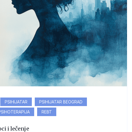
PSIHIJATAR
PSIHIJATAR BEOGRAD
PSIHOTERAPIJA
REBT
ci i lečenje