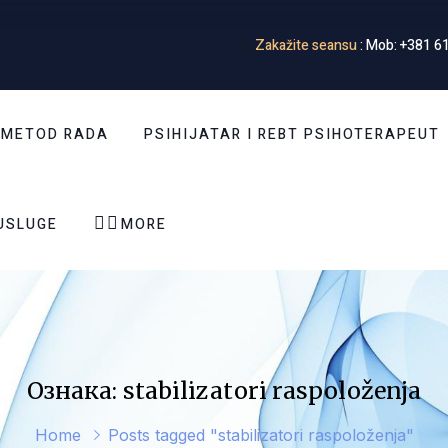
Zakažite seansu
: Mob: +381 61
 METOD RADA
PSIHIJATAR I REBT PSIHOTERAPEUT


USLUGE
MORE
Ознака: stabilizatori raspoloženja
Home
Posts tagged "stabilizatori raspoloženja"