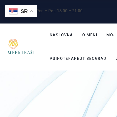
Radno vreme
: Pon – Pet: 18:00 – 21:00
SR
NASLOVNA
O MENI
MOJ
PRETRAŽI
PSIHOTERAPEUT BEOGRAD