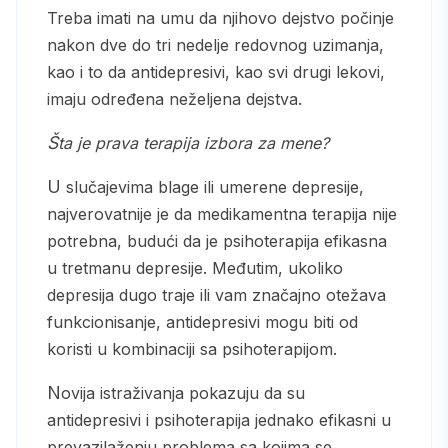
Treba imati na umu da njihovo dejstvo počinje
nakon dve do tri nedelje redovnog uzimanja,
kao i to da antidepresivi, kao svi drugi lekovi,
imaju određena neželjena dejstva.
Šta je prava terapija izbora za mene?
U slučajevima blage ili umerene depresije,
najverovatnije je da medikamentna terapija nije
potrebna, budući da je psihoterapija efikasna
u tretmanu depresije. Međutim, ukoliko
depresija dugo traje ili vam značajno otežava
funkcionisanje, antidepresivi mogu biti od
koristi u kombinaciji sa psihoterapijom.
Novija istraživanja pokazuju da su
antidepresivi i psihoterapija jednako efikasni u
prevazilaženju problema sa kojima se