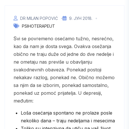
DR MILAN POPOVIĆ
9. ЈУН 2018.
PSIHOTERAPEUT
Svi se povremeno osećamo tužno, nesrećno,
kao da nam je dosta svega. Ovakva osežanja
obično ne traju duže od jedne do dve nedelje i
ne ometaju nas previše u obavljanju
svakodnevnih obaveza. Ponekad postoji
nekakav razlog, ponekad ne. Obično možemo
sa njim da se izborim, ponekad samostalno,
ponekad uz pomoć prijatelja. U depresiji,
međutim:
Loša osećanja spontano ne prolaze posle
nekoliko dana – traju nedeljama i mesecima
Toliko su intenzivna da utiču na vaš život