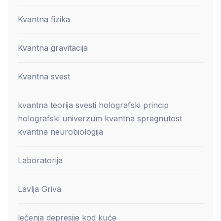
Kvantna fizika
Kvantna gravitacija
Kvantna svest
kvantna teorija svesti holografski princip
holografski univerzum kvantna spregnutost
kvantna neurobiologija
Laboratorija
Lavlja Griva
lečenja depresije kod kuće