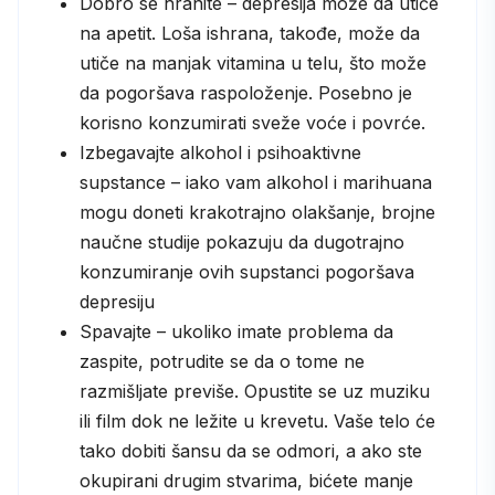
Dobro se hranite – depresija može da utiče
na apetit. Loša ishrana, takođe, može da
utiče na manjak vitamina u telu, što može
da pogoršava raspoloženje. Posebno je
korisno konzumirati sveže voće i povrće.
Izbegavajte alkohol i psihoaktivne
supstance – iako vam alkohol i marihuana
mogu doneti krakotrajno olakšanje, brojne
naučne studije pokazuju da dugotrajno
konzumiranje ovih supstanci pogoršava
depresiju
Spavajte – ukoliko imate problema da
zaspite, potrudite se da o tome ne
razmišljate previše. Opustite se uz muziku
ili film dok ne ležite u krevetu. Vaše telo će
tako dobiti šansu da se odmori, a ako ste
okupirani drugim stvarima, bićete manje