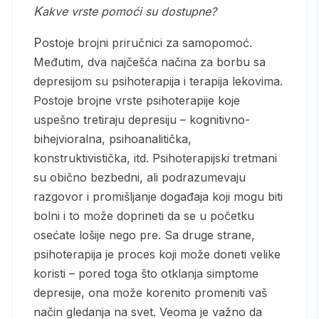
Kakve vrste pomoći su dostupne?
Postoje brojni priručnici za samopomoć.
Međutim, dva najčešća načina za borbu sa
depresijom su psihoterapija i terapija lekovima.
Postoje brojne vrste psihoterapije koje
uspešno tretiraju depresiju – kognitivno-
bihejvioralna, psihoanalitička,
konstruktivistička, itd. Psihoterapijski tretmani
su obično bezbedni, ali podrazumevaju
razgovor i promišljanje događaja koji mogu biti
bolni i to može doprineti da se u početku
osećate lošije nego pre. Sa druge strane,
psihoterapija je proces koji može doneti velike
koristi – pored toga što otklanja simptome
depresije, ona može korenito promeniti vaš
način gledanja na svet. Veoma je važno da