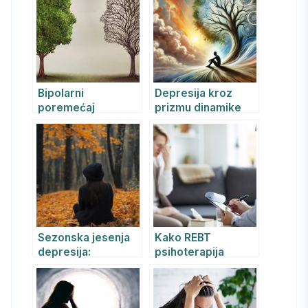
Bipolarni
Depresija kroz
poremećaj
prizmu dinamike
raspoloženja –
ništavila: Od
manija i depresija
unutrašnje
praznine ka
kreativnom
potencijalu
Sezonska jesenja
Kako REBT
depresija:
psihoterapija
Simptomi, uzroci i
pomaže mladima u
lečenje pomoću
prevazilaženju
REBT terapije
anksioznosti,