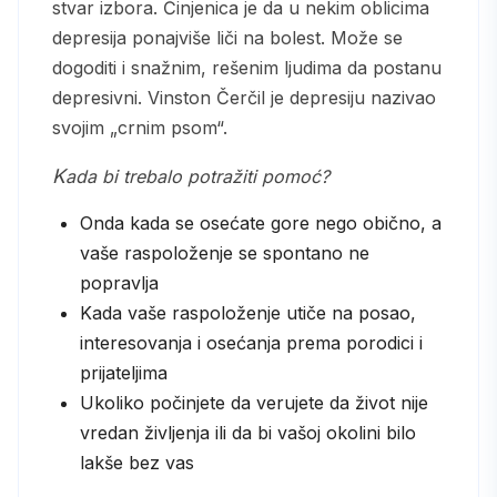
stvar izbora. Činjenica je da u nekim oblicima
depresija ponajviše liči na bolest. Može se
dogoditi i snažnim, rešenim ljudima da postanu
depresivni. Vinston Čerčil je depresiju nazivao
svojim „crnim psom“.
Kada bi trebalo potražiti pomoć?
Onda kada se osećate gore nego obično, a
vaše raspoloženje se spontano ne
popravlja
Kada vaše raspoloženje utiče na posao,
interesovanja i osećanja prema porodici i
prijateljima
Ukoliko počinjete da verujete da život nije
vredan življenja ili da bi vašoj okolini bilo
lakše bez vas