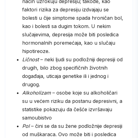
način uzrokuju depresiju; takođe, kao
faktori rizika za depresiju izdvajaju se
bolesti u čije simptome spada hroničan bol,
kao i bolesti sa dugim tokom. U nekim
slučajevima, depresija može biti posledica
hormonalnih poremećaja, kao u slučaju
hipotireoze.
Ličnost
– neki ljudi su podložniji depresiji od
drugih, bilo zbog specifičnih životnih
događaja, uticaja genetike ili i jednog i
drugog.
Alkoholizam
– osobe koje su alkoholičari
su u većem riziku da postanu depresivni, a
statistike pokazuju da češće izvršavaju
samoubistvo
Pol
– čini se da su žene podložnije depresiji
od muškaraca. Ovo može biti i posledica