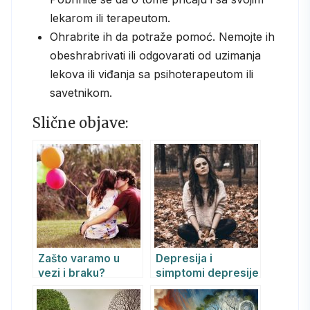
lekarom ili terapeutom.
Ohrabrite ih da potraže pomoć. Nemojte ih
obeshrabrivati ili odgovarati od uzimanja
lekova ili viđanja sa psihoterapeutom ili
savetnikom.
Slične objave:
Zašto varamo u
Depresija i
vezi i braku?
simptomi depresije