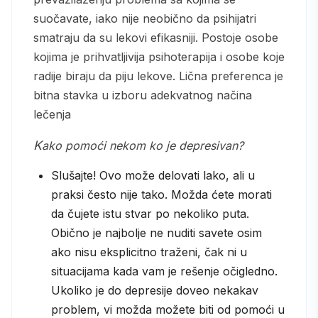
suočavate, iako nije neobično da psihijatri
smatraju da su lekovi efikasniji. Postoje osobe
kojima je prihvatljivija psihoterapija i osobe koje
radije biraju da piju lekove. Lična preferenca je
bitna stavka u izboru adekvatnog načina
lečenja
Kako pomoći nekom ko je depresivan?
Slušajte! Ovo može delovati lako, ali u
praksi često nije tako. Možda ćete morati
da čujete istu stvar po nekoliko puta.
Obično je najbolje ne nuditi savete osim
ako nisu eksplicitno traženi, čak ni u
situacijama kada vam je rešenje očigledno.
Ukoliko je do depresije doveo nekakav
problem, vi možda možete biti od pomoći u