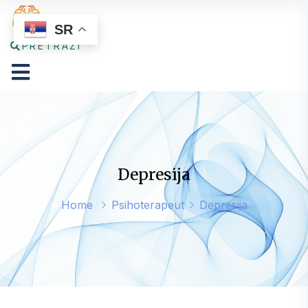
SR
PRETRAŽI
Depresija
Home
Psihoterapeut
Depresija