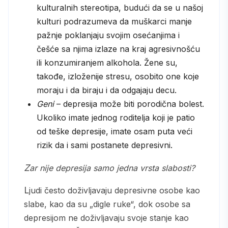
kulturalnih stereotipa, budući da se u našoj
kulturi podrazumeva da muškarci manje
pažnje poklanjaju svojim osećanjima i
češće sa njima izlaze na kraj agresivnošću
ili konzumiranjem alkohola. Žene su,
takođe, izloženije stresu, osobito one koje
moraju i da biraju i da odgajaju decu.
Geni
– depresija može biti porodična bolest.
Ukoliko imate jednog roditelja koji je patio
od teške depresije, imate osam puta veći
rizik da i sami postanete depresivni.
Zar nije depresija samo jedna vrsta slabosti?
Ljudi često doživljavaju depresivne osobe kao
slabe, kao da su „digle ruke“, dok osobe sa
depresijom ne doživljavaju svoje stanje kao