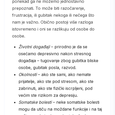
ponekad ga ne možemo jednostavno
prepoznati. To može biti razočarenje,
frustracija, ili gubitak nekoga ili nečega što
nam je važno. Obično postoji više razloga
istovremeno i oni se razlikuju od osobe do
osobe.
Životni događaji
– prirodno je da se
osećamo depresivno nakon stresnog
događaja – tugovanje zbog gubitka bliske
osobe, gubitak posla, razvod.
Okolnosti
– ako ste sami, ako nemate
prijatelje, ako ste pod stresom, ako ste
zabrinuti, ako ste fizički iscrpljeni, pod
većim ste rizikom za depresiju.
Somatske bolesti
– neke somatske bolesti
mogu da utiču na moždane funkcije i na taj