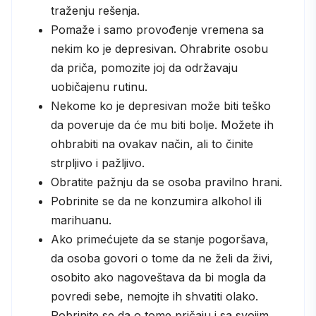
traženju rešenja.
Pomaže i samo provođenje vremena sa
nekim ko je depresivan. Ohrabrite osobu
da priča, pomozite joj da održavaju
uobičajenu rutinu.
Nekome ko je depresivan može biti teško
da poveruje da će mu biti bolje. Možete ih
ohbrabiti na ovakav način, ali to činite
strpljivo i pažljivo.
Obratite pažnju da se osoba pravilno hrani.
Pobrinite se da ne konzumira alkohol ili
marihuanu.
Ako primećujete da se stanje pogoršava,
da osoba govori o tome da ne želi da živi,
osobito ako nagoveštava da bi mogla da
povredi sebe, nemojte ih shvatiti olako.
Pobrinite se da o tome pričaju i sa svojim