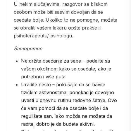
U nekim slučajevima, razgovor sa bliskom
osobom može biti sasvim dovoljan da se
osećate bolje. Ukoliko to ne pomogne, možete
se obratiti vašem lekaru opšte prakse ili
psihoterapeutu/ psihologu.
Samopomoć
Ne držite osećanja za sebe – podelite sa
vašom okolinom kako se osećate, ako je
potrebno i više puta
Uradite nešto – pokušajte da se bavite
fizičkim aktivnostima, ponekad je dovoljno
uvesti u dnevnu rutinu redovne šetnje. Ovo
će vam pomoći da se osećate bolje i da
regulišete san. Iako možda ne možete da
radite, dobro je da budete aktivni.