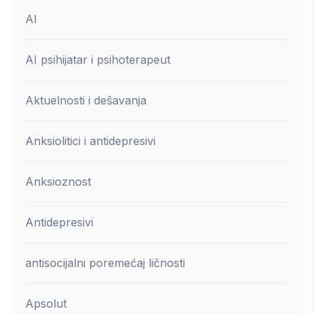
AI
AI psihijatar i psihoterapeut
Aktuelnosti i dešavanja
Anksiolitici i antidepresivi
Anksioznost
Antidepresivi
antisocijalni poremećaj ličnosti
Apsolut