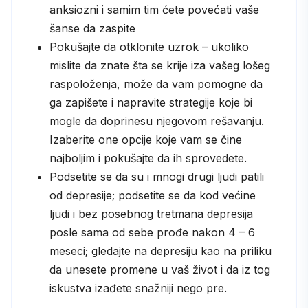
anksiozni i samim tim ćete povećati vaše
šanse da zaspite
Pokušajte da otklonite uzrok – ukoliko
mislite da znate šta se krije iza vašeg lošeg
raspoloženja, može da vam pomogne da
ga zapišete i napravite strategije koje bi
mogle da doprinesu njegovom rešavanju.
Izaberite one opcije koje vam se čine
najboljim i pokušajte da ih sprovedete.
Podsetite se da su i mnogi drugi ljudi patili
od depresije; podsetite se da kod većine
ljudi i bez posebnog tretmana depresija
posle sama od sebe prođe nakon 4 – 6
meseci; gledajte na depresiju kao na priliku
da unesete promene u vaš život i da iz tog
iskustva izađete snažniji nego pre.