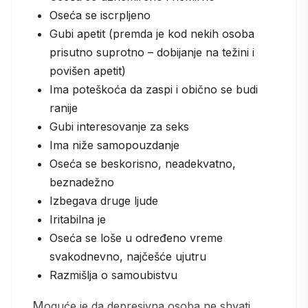
Oseća se iscrpljeno
Gubi apetit (premda je kod nekih osoba
prisutno suprotno – dobijanje na težini i
povišen apetit)
Ima poteškoća da zaspi i obično se budi
ranije
Gubi interesovanje za seks
Ima niže samopouzdanje
Oseća se beskorisno, neadekvatno,
beznadežno
Izbegava druge ljude
Iritabilna je
Oseća se loše u određeno vreme
svakodnevno, najčešće ujutru
Razmišlja o samoubistvu
Moguće je da depresivna osoba ne shvati