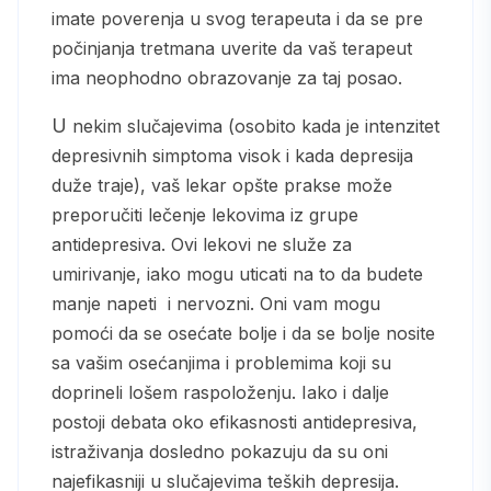
imate poverenja u svog terapeuta i da se pre
počinjanja tretmana uverite da vaš terapeut
ima neophodno obrazovanje za taj posao.
U nekim slučajevima (osobito kada je intenzitet
depresivnih simptoma visok i kada depresija
duže traje), vaš lekar opšte prakse može
preporučiti lečenje lekovima iz grupe
antidepresiva. Ovi lekovi ne služe za
umirivanje, iako mogu uticati na to da budete
manje napeti i nervozni. Oni vam mogu
pomoći da se osećate bolje i da se bolje nosite
sa vašim osećanjima i problemima koji su
doprineli lošem raspoloženju. Iako i dalje
postoji debata oko efikasnosti antidepresiva,
istraživanja dosledno pokazuju da su oni
najefikasniji u slučajevima teških depresija.