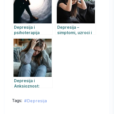
napada panike i
jačanju
samopouzdanja
Depresija i
Depresija –
psihoterapija
simptomi, uzroci i
lečenje
Depresija i
Anksioznost:
Simptomi, Lečenje
REBT-om i
Tags:
Depresija
Lekovima