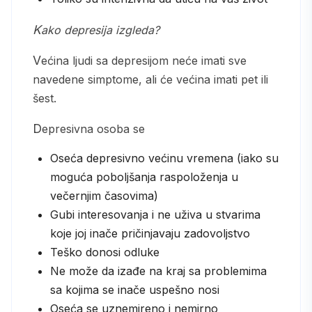
Kako depresija izgleda?
Većina ljudi sa depresijom neće imati sve
navedene simptome, ali će većina imati pet ili
šest.
Depresivna osoba se
Oseća depresivno većinu vremena (iako su
moguća poboljšanja raspoloženja u
večernjim časovima)
Gubi interesovanja i ne uživa u stvarima
koje joj inače pričinjavaju zadovoljstvo
Teško donosi odluke
Ne može da izađe na kraj sa problemima
sa kojima se inače uspešno nosi
Oseća se uznemireno i nemirno