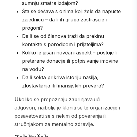
sumnju smatra izdajom?
Šta se dešava s onima koji žele da napuste
zajednicu – da li ih grupa zastrašuje i
progoni?
Da li se od članova traži da prekinu
kontakte s porodicom i prijateljima?
Koliko je jasan novčani aspekt – postoje li
preterane donacije ili potpisivanje imovine
na vođu?
Da li sekta prikriva istoriju nasilja,
zlostavljanja ili finansijskih prevara?
Ukoliko se prepoznaju zabrinjavajući
odgovori, najbolje je kloniti se te organizacije i
posavetovati se s nekim od poverenja ili
stručnjakom za mentalno zdravlje.