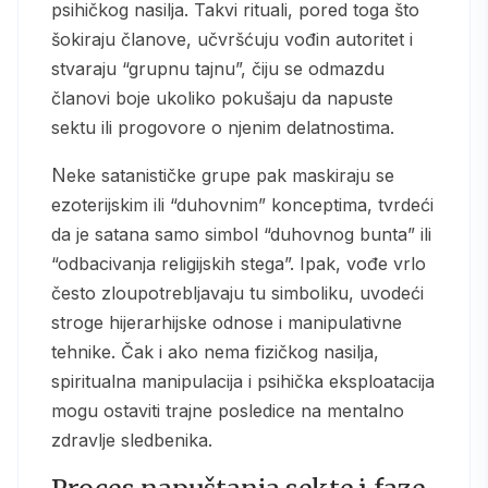
psihičkog nasilja. Takvi rituali, pored toga što
šokiraju članove, učvršćuju vođin autoritet i
stvaraju “grupnu tajnu”, čiju se odmazdu
članovi boje ukoliko pokušaju da napuste
sektu ili progovore o njenim delatnostima.
Neke satanističke grupe pak maskiraju se
ezoterijskim ili “duhovnim” konceptima, tvrdeći
da je satana samo simbol “duhovnog bunta” ili
“odbacivanja religijskih stega”. Ipak, vođe vrlo
često zloupotrebljavaju tu simboliku, uvodeći
stroge hijerarhijske odnose i manipulativne
tehnike. Čak i ako nema fizičkog nasilja,
spiritualna manipulacija i psihička eksploatacija
mogu ostaviti trajne posledice na mentalno
zdravlje sledbenika.