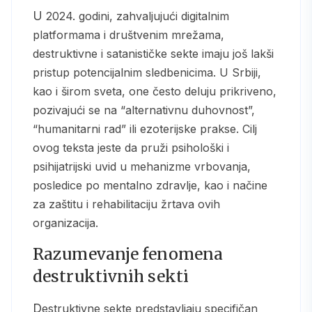
U 2024. godini, zahvaljujući digitalnim
platformama i društvenim mrežama,
destruktivne i satanističke sekte imaju još lakši
pristup potencijalnim sledbenicima. U Srbiji,
kao i širom sveta, one često deluju prikriveno,
pozivajući se na “alternativnu duhovnost”,
“humanitarni rad” ili ezoterijske prakse. Cilj
ovog teksta jeste da pruži psihološki i
psihijatrijski uvid u mehanizme vrbovanja,
posledice po mentalno zdravlje, kao i načine
za zaštitu i rehabilitaciju žrtava ovih
organizacija.
Razumevanje fenomena
destruktivnih sekti
Destruktivne sekte predstavljaju specifičan