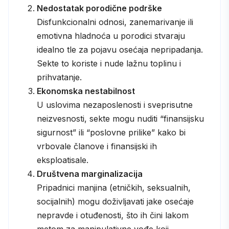
Nedostatak porodične podrške
Disfunkcionalni odnosi, zanemarivanje ili
emotivna hladnoća u porodici stvaraju
idealno tle za pojavu osećaja nepripadanja.
Sekte to koriste i nude lažnu toplinu i
prihvatanje.
Ekonomska nestabilnost
U uslovima nezaposlenosti i sveprisutne
neizvesnosti, sekte mogu nuditi “finansijsku
sigurnost” ili “poslovne prilike” kako bi
vrbovale članove i finansijski ih
eksploatisale.
Društvena marginalizacija
Pripadnici manjina (etničkih, seksualnih,
socijalnih) mogu doživljavati jake osećaje
nepravde i otuđenosti, što ih čini lakom
metom za manipulativne vođe koji