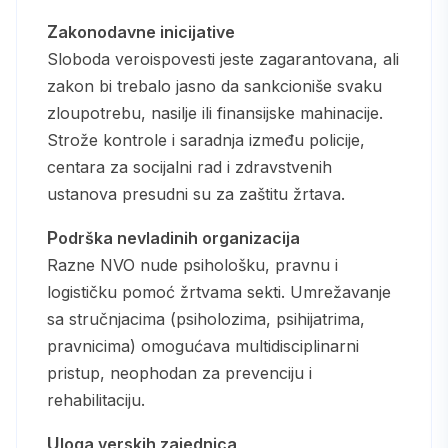
Zakonodavne inicijative
Sloboda veroispovesti jeste zagarantovana, ali
zakon bi trebalo jasno da sankcioniše svaku
zloupotrebu, nasilje ili finansijske mahinacije.
Strože kontrole i saradnja između policije,
centara za socijalni rad i zdravstvenih
ustanova presudni su za zaštitu žrtava.
Podrška nevladinih organizacija
Razne NVO nude psihološku, pravnu i
logističku pomoć žrtvama sekti. Umrežavanje
sa stručnjacima (psiholozima, psihijatrima,
pravnicima) omogućava multidisciplinarni
pristup, neophodan za prevenciju i
rehabilitaciju.
Uloga verskih zajednica