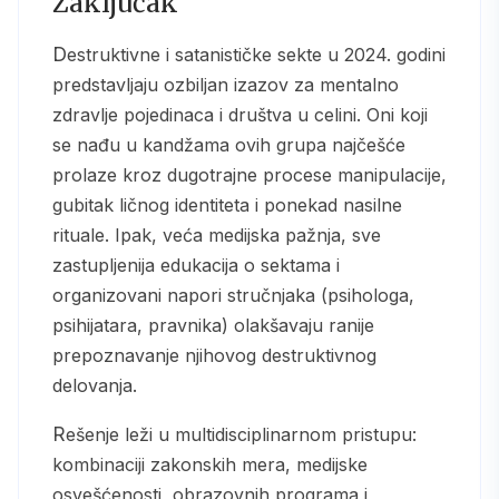
Zaključak
Destruktivne i satanističke sekte u 2024. godini
predstavljaju ozbiljan izazov za mentalno
zdravlje pojedinaca i društva u celini. Oni koji
se nađu u kandžama ovih grupa najčešće
prolaze kroz dugotrajne procese manipulacije,
gubitak ličnog identiteta i ponekad nasilne
rituale. Ipak, veća medijska pažnja, sve
zastupljenija edukacija o sektama i
organizovani napori stručnjaka (psihologa,
psihijatara, pravnika) olakšavaju ranije
prepoznavanje njihovog destruktivnog
delovanja.
Rešenje leži u multidisciplinarnom pristupu:
kombinaciji zakonskih mera, medijske
osvešćenosti, obrazovnih programa i