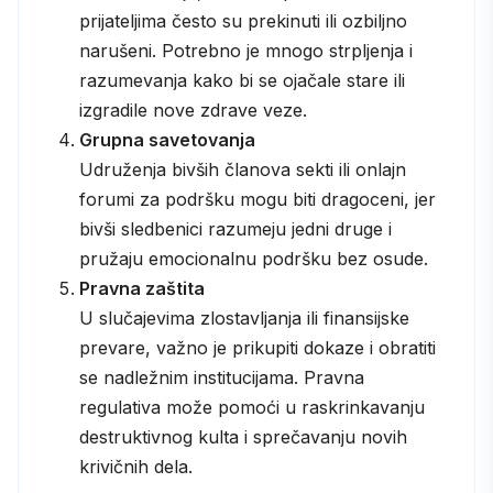
prijateljima često su prekinuti ili ozbiljno
narušeni. Potrebno je mnogo strpljenja i
razumevanja kako bi se ojačale stare ili
izgradile nove zdrave veze.
Grupna savetovanja
Udruženja bivših članova sekti ili onlajn
forumi za podršku mogu biti dragoceni, jer
bivši sledbenici razumeju jedni druge i
pružaju emocionalnu podršku bez osude.
Pravna zaštita
U slučajevima zlostavljanja ili finansijske
prevare, važno je prikupiti dokaze i obratiti
se nadležnim institucijama. Pravna
regulativa može pomoći u raskrinkavanju
destruktivnog kulta i sprečavanju novih
krivičnih dela.