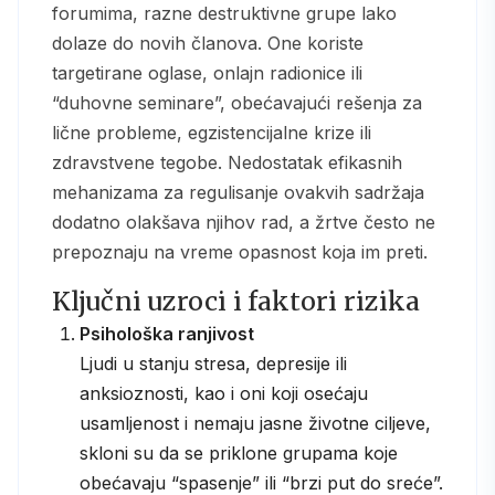
forumima, razne destruktivne grupe lako
dolaze do novih članova. One koriste
targetirane oglase, onlajn radionice ili
“duhovne seminare”, obećavajući rešenja za
lične probleme, egzistencijalne krize ili
zdravstvene tegobe. Nedostatak efikasnih
mehanizama za regulisanje ovakvih sadržaja
dodatno olakšava njihov rad, a žrtve često ne
prepoznaju na vreme opasnost koja im preti.
Ključni uzroci i faktori rizika
Psihološka ranjivost
Ljudi u stanju stresa, depresije ili
anksioznosti, kao i oni koji osećaju
usamljenost i nemaju jasne životne ciljeve,
skloni su da se priklone grupama koje
obećavaju “spasenje” ili “brzi put do sreće”.