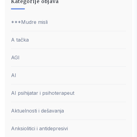
Kategorije objava
***Mudre misli
A tačka
AGI
AI
AI psihijatar i psihoterapeut
Aktuelnosti i dešavanja
Anksiolitici i antidepresivi