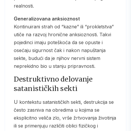
realnosti.
Generalizovana anksioznost
Kontinuirani strah od “kazne” ili “prokletstva”
utiče na razvoj hronične anksioznosti. Takvi
pojedinci imaju poteškoća da se opuste i
osećaju sigurnost čak i nakon napuštanja
sekte, budući da je njihov nervni sistem
neprekidno bio u stanju pripravnosti.
Destruktivno delovanje
satanističkih sekti
U kontekstu satanističkih sekti, destrukcija se
često zasniva na obredima u kojima se
eksplicitno veliča zlo, vrše žrtvovanja životinja
ili se primenjuju različiti oblici fizičkog i