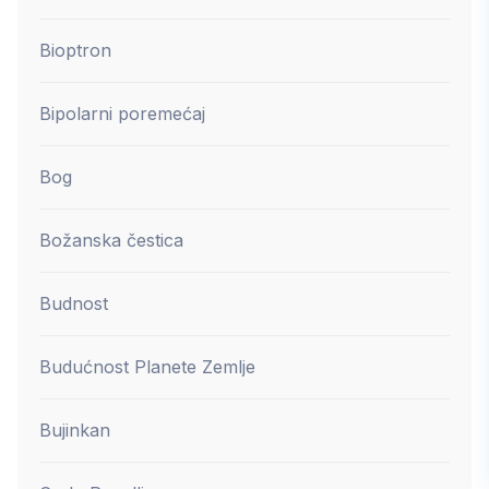
Bioptron
Bipolarni poremećaj
Bog
Božanska čestica
Budnost
Budućnost Planete Zemlje
Bujinkan