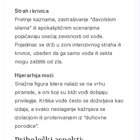
Strah i krivica
Pretnje kaznama, zastrašivanje “đavolskim
silama” ili apokaliptičnim scenarijima
pojačavaju osećaj zavisnosti od vođe.
Pojedinac se drži u zoni intenzivnog straha ili
krivice, ubeđen da ga samo vođa ili sekta
mogu zaštititi od zla.
Hijerarhija moći
Snažna figura lidera nalazi se na vrhu
piramide, a oni koji su bliži vođi dobijaju
privilegije. Kritika vođe često se doživljava kao
izdaja, a svako neslaganje kažnjava se
izolacijom ili proterivanjem iz “duhovne
porodice”.
Psihološki aspekti: