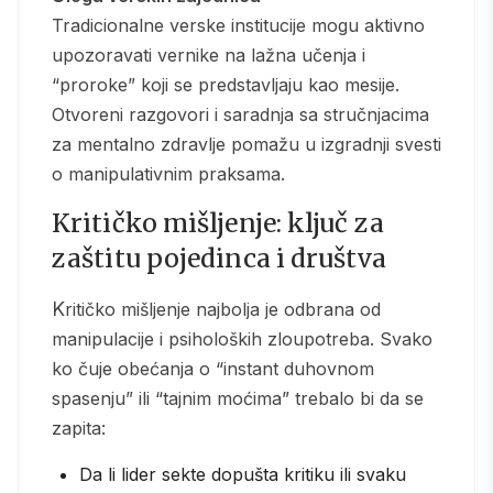
Tradicionalne verske institucije mogu aktivno
upozoravati vernike na lažna učenja i
“proroke” koji se predstavljaju kao mesije.
Otvoreni razgovori i saradnja sa stručnjacima
za mentalno zdravlje pomažu u izgradnji svesti
o manipulativnim praksama.
Kritičko mišljenje: ključ za
zaštitu pojedinca i društva
Kritičko mišljenje najbolja je odbrana od
manipulacije i psiholoških zloupotreba. Svako
ko čuje obećanja o “instant duhovnom
spasenju” ili “tajnim moćima” trebalo bi da se
zapita:
Da li lider sekte dopušta kritiku ili svaku