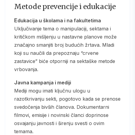
Metode prevencije i edukacije
Edukacija u školama i na fakultetima
Uključivanje tema o manipulaciji, sektama i
kritičkom mišljenju u nastavne planove može
značajno smanjiti broj budućih žrtava. Mladi
koji su naučili da prepoznaju “crvene
zastavice” biće otporniji na sektaške metode
vrbovanja.
Javna kampanja i mediji
Mediji mogu imati ključnu ulogu u
razotkrivanju sekti, pogotovo kada se prenose
svedočenja bivših članova. Dokumentarni
filmovi, emisije i novinski članci doprinose
osvajanju javnosti i širenju svesti o ovim
temama.