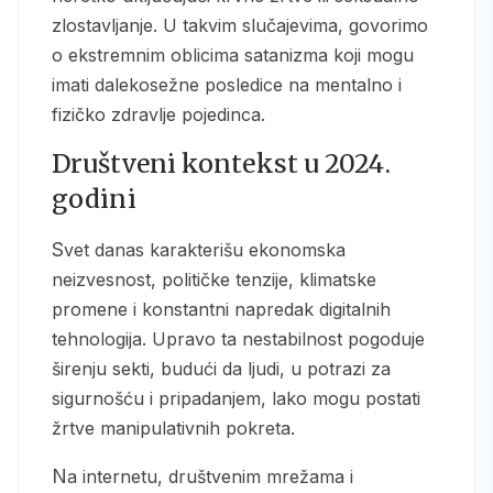
zlostavljanje. U takvim slučajevima, govorimo
o ekstremnim oblicima satanizma koji mogu
imati dalekosežne posledice na mentalno i
fizičko zdravlje pojedinca.
Društveni kontekst u 2024.
godini
Svet danas karakterišu ekonomska
neizvesnost, političke tenzije, klimatske
promene i konstantni napredak digitalnih
tehnologija. Upravo ta nestabilnost pogoduje
širenju sekti, budući da ljudi, u potrazi za
sigurnošću i pripadanjem, lako mogu postati
žrtve manipulativnih pokreta.
Na internetu, društvenim mrežama i