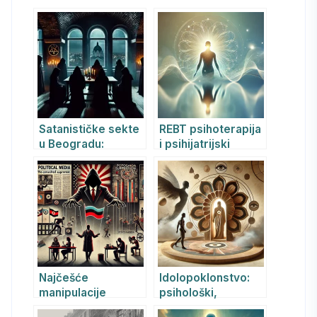
Satanističke sekte
REBT psihoterapija
u Beogradu:
i psihijatrijski
psihološki i
pristup za žrtve
psihijatrijski
destruktivnih sekti
aspekti
i emotivnog
zlostavljanja
Najčešće
Idolopoklonstvo:
manipulacije
psihološki,
političkih
psihijatrijski i