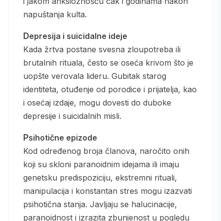
i jakom anksioznošću čak i godinama nakon
napuštanja kulta.
Depresija i suicidalne ideje
Kada žrtva postane svesna zloupotreba ili
brutalnih rituala, često se oseća krivom što je
uopšte verovala lideru. Gubitak starog
identiteta, otuđenje od porodice i prijatelja, kao
i osećaj izdaje, mogu dovesti do duboke
depresije i suicidalnih misli.
Psihotične epizode
Kod određenog broja članova, naročito onih
koji su skloni paranoidnim idejama ili imaju
genetsku predispoziciju, ekstremni rituali,
manipulacija i konstantan stres mogu izazvati
psihotična stanja. Javljaju se halucinacije,
paranoidnost i izrazita zbunjenost u pogledu