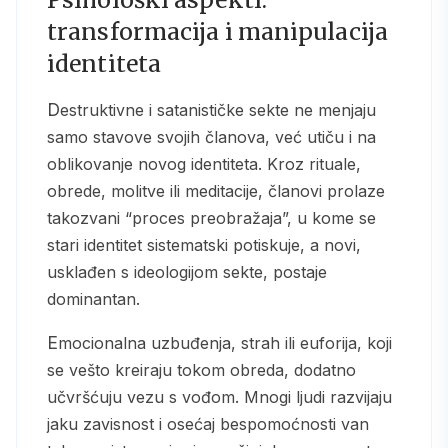
transformacija i manipulacija
identiteta
Destruktivne i satanističke sekte ne menjaju
samo stavove svojih članova, već utiču i na
oblikovanje novog identiteta. Kroz rituale,
obrede, molitve ili meditacije, članovi prolaze
takozvani “proces preobražaja”, u kome se
stari identitet sistematski potiskuje, a novi,
usklađen s ideologijom sekte, postaje
dominantan.
Emocionalna uzbuđenja, strah ili euforija, koji
se vešto kreiraju tokom obreda, dodatno
učvršćuju vezu s vođom. Mnogi ljudi razvijaju
jaku zavisnost i osećaj bespomoćnosti van