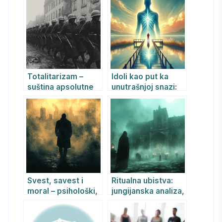
apsolutističkih
Jungijanski pogled
režima i njihov
psihološki uticaj
Totalitarizam –
Idoli kao put ka
suština apsolutne
unutrašnjoj snazi:
dominacije
jungovski vodič za
lični rast
Svest, savest i
Ritualna ubistva:
moral – psihološki,
jungijanska analiza,
psihijatrijski i
okultizam,
filozofski aspekti
psihijatrija i religija