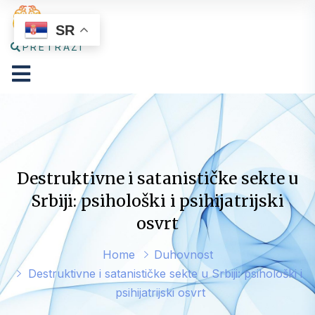
SR
PRETRAŽI
Destruktivne i satanističke sekte u
Srbiji: psihološki i psihijatrijski
osvrt
Home
Duhovnost
Destruktivne i satanističke sekte u Srbiji: psihološki i
psihijatrijski osvrt