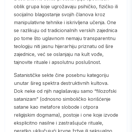
oblik grupa koje ugrožavaju psihičko, fizičko ili
socijalno blagostanje svojih članova kroz
manipulativne tehnike i iskrivljena učenja. One
se razlikuju od tradicionalnih verskih zajednica
po tome što uglavnom nemaju transparentnu
teologiju niti jasnu hijerarhiju priznatu od šire
zajednice, već se oslanjaju na kult vođe,
tajnovite rituale i apsolutnu poslušnost.
Satanističke sekte čine posebnu kategoriju
unutar šireg spektra destruktivnih kultova.
Dok neke od njih naglašavaju samo “filozofski
satanizam” (odnosno simboličko korišćenje
satane kao metafore slobode i otpora
religijskim dogmama), postoje i one koje izvode
eksplicitno nasilne i zastrašujuće rituale,
neretko uključujući krvne žrtve ili seksualno