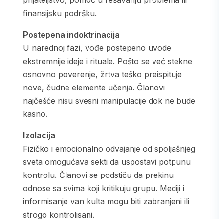
finansijsku podršku.
Postepena indoktrinacija
U narednoj fazi, vođe postepeno uvode
ekstremnije ideje i rituale. Pošto se već stekne
osnovno poverenje, žrtva teško preispituje
nove, čudne elemente učenja. Članovi
najčešće nisu svesni manipulacije dok ne bude
kasno.
Izolacija
Fizičko i emocionalno odvajanje od spoljašnjeg
sveta omogućava sekti da uspostavi potpunu
kontrolu. Članovi se podstiču da prekinu
odnose sa svima koji kritikuju grupu. Mediji i
informisanje van kulta mogu biti zabranjeni ili
strogo kontrolisani.