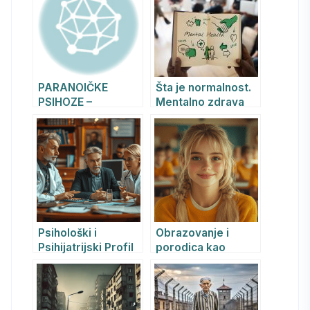
PARANOIČKE
Šta je normalnost.
PSIHOZE –
Mentalno zdrava
REVANDIKACIONE
osoba.
SUMANUTOSTI
Psihološki i
Obrazovanje i
Psihijatrijski Profil
porodica kao
Svetskih Lidera i
osnova za
Predsednika
suzbijanje
Država: Potreba za
dekadencije i
Osnivanjem
kriminalizacije –