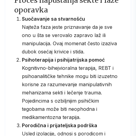
Proces napuštanja sekte i faze
oporavka
Suočavanje sa stvarnošću
Najteža faza jeste priznavanje da je sve
ono u šta se verovalo zapravo laž ili
manipulacija. Ovaj momenat često izaziva
dubok osećaj krivice i stida.
Psihoterapija i psihijatrijska pomoć
Kognitivno-bihejvioralna terapija, REBT i
psihoanalitičke tehnike mogu biti izuzetno
korisne za razumevanje manipulativnih
mehanizama sekti i lečenje trauma.
Pojedincima s ozbiljnijim psihičkim
tegobama može biti neophodna i
medikamentozna terapija.
Porodična i prijateljska podrška
Usled izolacije, odnosi s porodicom i