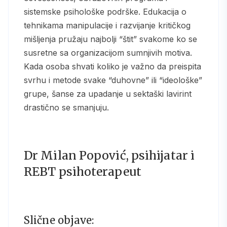
sistemske psihološke podrške. Edukacija o
tehnikama manipulacije i razvijanje kritičkog
mišljenja pružaju najbolji “štit” svakome ko se
susretne sa organizacijom sumnjivih motiva.
Kada osoba shvati koliko je važno da preispita
svrhu i metode svake “duhovne” ili “ideološke”
grupe, šanse za upadanje u sektaški lavirint
drastično se smanjuju.
Dr Milan Popović, psihijatar i
REBT psihoterapeut
Slične objave: