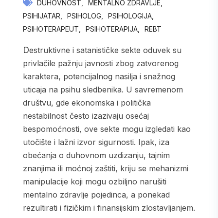
DUHOVNOST
MENTALNO ZDRAVLJE
PSIHIJATAR
PSIHOLOG
PSIHOLOGIJA
PSIHOTERAPEUT
PSIHOTERAPIJA
REBT
Destruktivne i satanističke sekte oduvek su
privlačile pažnju javnosti zbog zatvorenog
karaktera, potencijalnog nasilja i snažnog
uticaja na psihu sledbenika. U savremenom
društvu, gde ekonomska i politička
nestabilnost često izazivaju osećaj
bespomoćnosti, ove sekte mogu izgledati kao
utočište i lažni izvor sigurnosti. Ipak, iza
obećanja o duhovnom uzdizanju, tajnim
znanjima ili moćnoj zaštiti, kriju se mehanizmi
manipulacije koji mogu ozbiljno narušiti
mentalno zdravlje pojedinca, a ponekad
rezultirati i fizičkim i finansijskim zlostavljanjem.