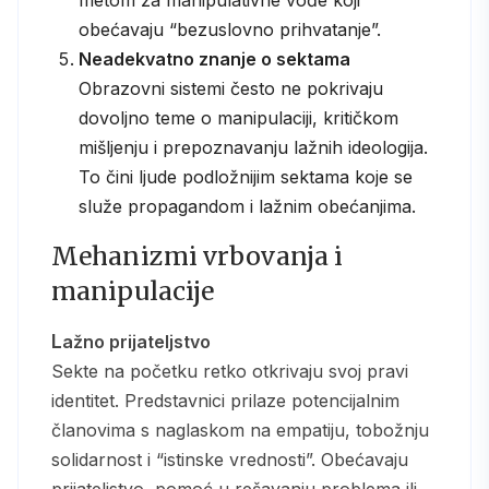
obećavaju “bezuslovno prihvatanje”.
Neadekvatno znanje o sektama
Obrazovni sistemi često ne pokrivaju
dovoljno teme o manipulaciji, kritičkom
mišljenju i prepoznavanju lažnih ideologija.
To čini ljude podložnijim sektama koje se
služe propagandom i lažnim obećanjima.
Mehanizmi vrbovanja i
manipulacije
Lažno prijateljstvo
Sekte na početku retko otkrivaju svoj pravi
identitet. Predstavnici prilaze potencijalnim
članovima s naglaskom na empatiju, tobožnju
solidarnost i “istinske vrednosti”. Obećavaju
prijateljstvo, pomoć u rešavanju problema ili