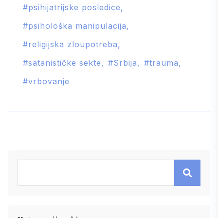
psihijatrijske posledice
psihološka manipulacija
religijska zloupotreba
satanističke sekte
Srbija
trauma
vrbovanje