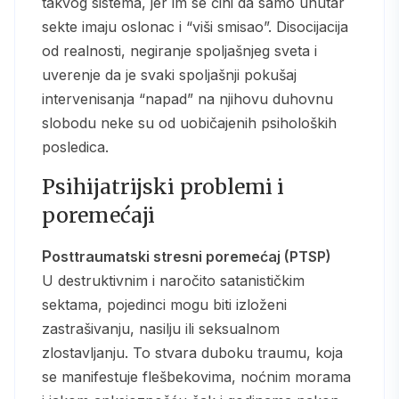
takvog sistema, jer im se čini da samo unutar
sekte imaju oslonac i “viši smisao”. Disocijacija
od realnosti, negiranje spoljašnjeg sveta i
uverenje da je svaki spoljašnji pokušaj
intervenisanja “napad” na njihovu duhovnu
slobodu neke su od uobičajenih psiholoških
posledica.
Psihijatrijski problemi i
poremećaji
Posttraumatski stresni poremećaj (PTSP)
U destruktivnim i naročito satanističkim
sektama, pojedinci mogu biti izloženi
zastrašivanju, nasilju ili seksualnom
zlostavljanju. To stvara duboku traumu, koja
se manifestuje flešbekovima, noćnim morama