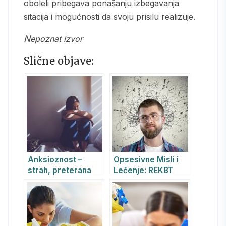
oboleli pribegava ponašanju izbegavanja
sitacija i mogućnosti da svoju prisilu realizuje.
Nepoznat izvor
Slične objave:
Anksioznost –
Opsesivne Misli i
strah, preterana
Lečenje: REKBT
briga i
Psihoterapija i
uznemirenost
Lekovi