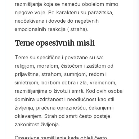
razmišljanja koja se nameću obolelom mimo
njegove volje. Po karakteru su parazitska,
neočekivana i dovode do negativnih
emocionalnih reakcija ( straha).
Teme opsesivnih misli
Teme su specifične i povezane su sa:
religijom, moralom, čistoćom i zaštitom od
prljavštine, strahom, sumnjom, redom i
simetrijom, borbom dobra i zla, vremenom,
razmišljanjima o životu i smrti. Kod ovih osoba
dominira uzdržanost i neodlučnost kao stil
življenja, praćena opreznošću, čekanjem i
oklevanjem. Strah od smrti često postaje
zakonitost življenja.
Opsesivna zamišljanja kada obleli često