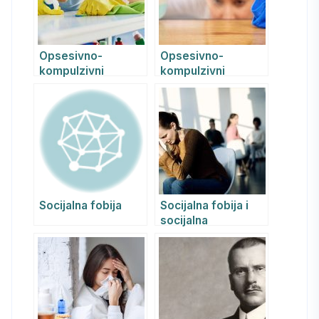
Opsesivno-
Opsesivno-
kompulzivni
kompulzivni
(anankastični)
poremećaj – OKP
poremećaj ličnosti
Socijalna fobija
Socijalna fobija i
socijalna
anksioznost