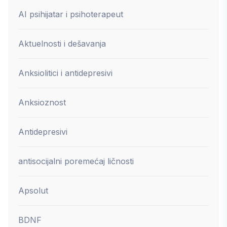
AI psihijatar i psihoterapeut
Aktuelnosti i dešavanja
Anksiolitici i antidepresivi
Anksioznost
Antidepresivi
antisocijalni poremećaj ličnosti
Apsolut
BDNF