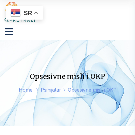
SR
PRETRAŽI
Opsesivne misli i OKP
Home
Psihijatar
Opsesivne misli i OKP