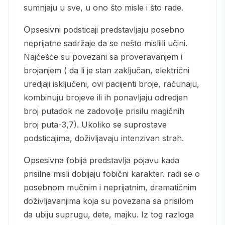
sumnjaju u sve, u ono što misle i što rade.
Opsesivni podsticaji predstavljaju posebno
neprijatne sadržaje da se nešto misliili učini.
Najčešće su povezani sa proveravanjem i
brojanjem ( da li je stan zaključan, električni
uredjaji isključeni, ovi pacijenti broje, računaju,
kombinuju brojeve ili ih ponavljaju odredjen
broj putadok ne zadovolje prisilu magičnih
broj puta-3,7). Ukoliko se suprostave
podsticajima, doživljavaju intenzivan strah.
Opsesivna fobija predstavlja pojavu kada
prisilne misli dobijaju fobični karakter. radi se o
posebnom mučnim i neprijatnim, dramatičnim
doživljavanjima koja su povezana sa prisilom
da ubiju suprugu, dete, majku. Iz tog razloga