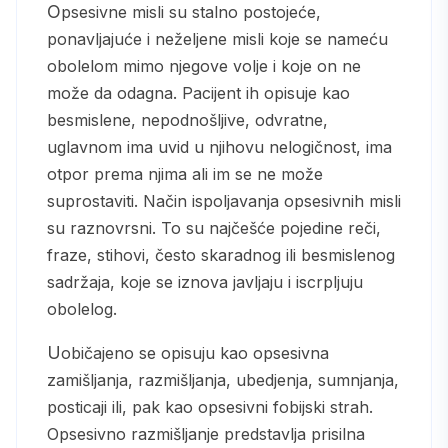
Opsesivne misli su stalno postojeće,
ponavljajuće i neželjene misli koje se nameću
obolelom mimo njegove volje i koje on ne
može da odagna. Pacijent ih opisuje kao
besmislene, nepodnošljive, odvratne,
uglavnom ima uvid u njihovu nelogičnost, ima
otpor prema njima ali im se ne može
suprostaviti. Način ispoljavanja opsesivnih misli
su raznovrsni. To su najčešće pojedine reči,
fraze, stihovi, često skaradnog ili besmislenog
sadržaja, koje se iznova javljaju i iscrpljuju
obolelog.
Uobičajeno se opisuju kao opsesivna
zamišljanja, razmišljanja, ubedjenja, sumnjanja,
posticaji ili, pak kao opsesivni fobijski strah.
Opsesivno razmišljanje predstavlja prisilna