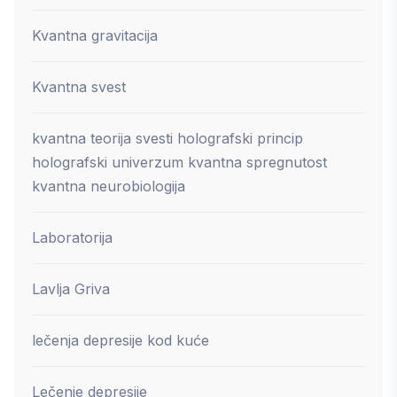
Kvantna gravitacija
Kvantna svest
kvantna teorija svesti holografski princip
holografski univerzum kvantna spregnutost
kvantna neurobiologija
Laboratorija
Lavlja Griva
lečenja depresije kod kuće
Lečenje depresije