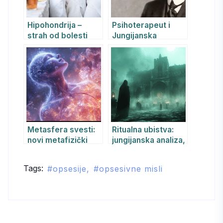
Hipohondrija –
Psihoterapeut i
strah od bolesti
Jungijanska
psihoterapija
Metasfera svesti:
Ritualna ubistva:
novi metafizički
jungijanska analiza,
model stvarnosti
okultizam,
psihijatrija i religija
Tags:
opsesije
opsesivne misli