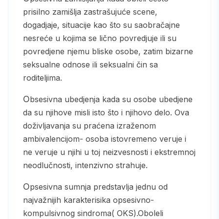
prisilno zamišlja zastrašujuće scene,
dogadjaje, situacije kao što su saobračajne
nesreće u kojima se lično povredjuje ili su
povredjene njemu bliske osobe, zatim bizarne
seksualne odnose ili seksualni čin sa
roditeljima.
Obsesivna ubedjenja kada su osobe ubedjene
da su njihove misli isto što i njihovo delo. Ova
doživljavanja su praćena izraženom
ambivalencijom- osoba istovremeno veruje i
ne veruje u njihi u toj neizvesnosti i ekstremnoj
neodlučnosti, intenzivno strahuje.
Opsesivna sumnja predstavlja jednu od
najvažnijih karakterisika opsesivno-
kompulsivnog sindroma( OKS).Oboleli