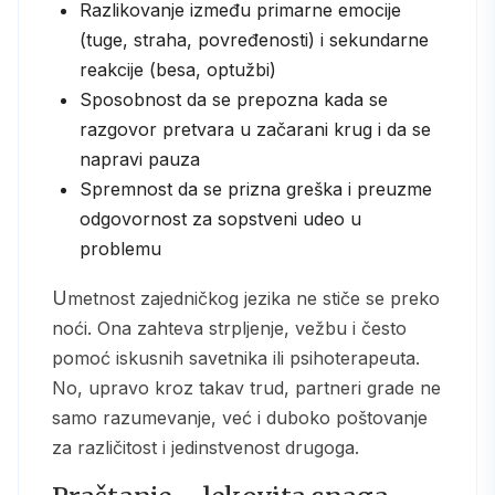
Razlikovanje između primarne emocije
(tuge, straha, povređenosti) i sekundarne
reakcije (besa, optužbi)
Sposobnost da se prepozna kada se
razgovor pretvara u začarani krug i da se
napravi pauza
Spremnost da se prizna greška i preuzme
odgovornost za sopstveni udeo u
problemu
Umetnost zajedničkog jezika ne stiče se preko
noći. Ona zahteva strpljenje, vežbu i često
pomoć iskusnih savetnika ili psihoterapeuta.
No, upravo kroz takav trud, partneri grade ne
samo razumevanje, već i duboko poštovanje
za različitost i jedinstvenost drugoga.