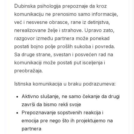
Dubinska psihologija prepoznaje da kroz
komunikaciju ne prenosimo samo informacije,
već i nesvesne obrasce, rane iz detinjstva,
nerealizovane želje i strahove. Upravo zato,
razgovor između partnera može ponekad
postati bojno polje prošlih sukoba i povreda.
Sa druge strane, svestan i posvećen rad na
komunikaciji može postati put isceljenja i
preobražaja.
Istinska komunikacija u braku podrazumeva:
Aktivno slušanje, ne samo čekanje da drugi
završi da bismo rekli svoje
Prepoznavanje sopstvenih reakcija i
emocija pre nego što ih projektujemo na
partnera