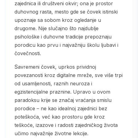
zajednica ili društveni okvir; ona je prostor
duhovnog rasta, mesto gde se čovek istinski
upoznaje sa sobom kroz ogledanje u
drugome. Nije slučajno što najdublje
psihološke i duhovne tradicije prepoznaju
porodicu kao prvu i najvažniju školu ljubavi i
čovečnosti.
Savremeni čovek, uprkos prividnoj
povezanosti kroz digitalne mreže, sve više trpi
od usamljenosti, raznih neuroza i
egzistencijalne praznine. Upravo u ovom
paradoksu krije se značaj vraćanja smislu
porodice – ne kao idealnoj zajednici bez
poteškoća, već kao prostoru gde kroz
teškoće, izazove i radosti zajedničkog života
učimo najvažnije životne lekcije.