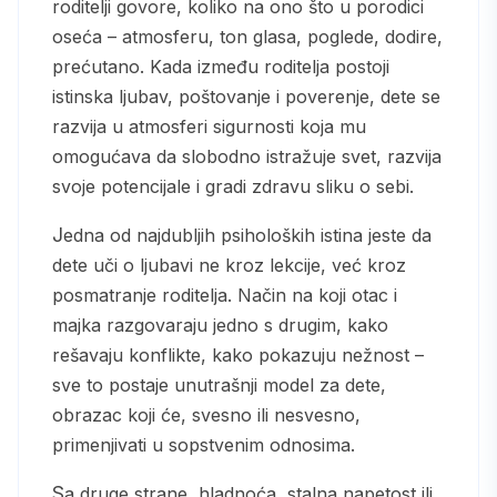
roditelji govore, koliko na ono što u porodici
oseća – atmosferu, ton glasa, poglede, dodire,
prećutano. Kada između roditelja postoji
istinska ljubav, poštovanje i poverenje, dete se
razvija u atmosferi sigurnosti koja mu
omogućava da slobodno istražuje svet, razvija
svoje potencijale i gradi zdravu sliku o sebi.
Jedna od najdubljih psiholoških istina jeste da
dete uči o ljubavi ne kroz lekcije, već kroz
posmatranje roditelja. Način na koji otac i
majka razgovaraju jedno s drugim, kako
rešavaju konflikte, kako pokazuju nežnost –
sve to postaje unutrašnji model za dete,
obrazac koji će, svesno ili nesvesno,
primenjivati u sopstvenim odnosima.
Sa druge strane, hladnoća, stalna napetost ili