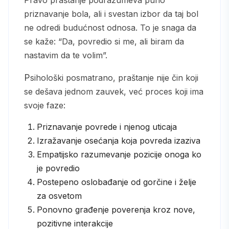
priznavanje bola, ali i svestan izbor da taj bol
ne odredi budućnost odnosa. To je snaga da
se kaže: “Da, povredio si me, ali biram da
nastavim da te volim”.
Psihološki posmatrano, praštanje nije čin koji
se dešava jednom zauvek, već proces koji ima
svoje faze:
Priznavanje povrede i njenog uticaja
Izražavanje osećanja koja povreda izaziva
Empatijsko razumevanje pozicije onoga ko
je povredio
Postepeno oslobađanje od gorčine i želje
za osvetom
Ponovno građenje poverenja kroz nove,
pozitivne interakcije