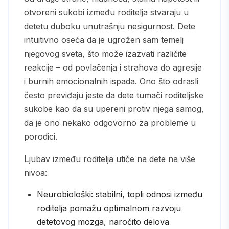
otvoreni sukobi između roditelja stvaraju u
detetu duboku unutrašnju nesigurnost. Dete
intuitivno oseća da je ugrožen sam temelj
njegovog sveta, što može izazvati različite
reakcije – od povlačenja i strahova do agresije
i burnih emocionalnih ispada. Ono što odrasli
često previđaju jeste da dete tumači roditeljske
sukobe kao da su upereni protiv njega samog,
da je ono nekako odgovorno za probleme u
porodici.
Ljubav između roditelja utiče na dete na više
nivoa:
Neurobiološki: stabilni, topli odnosi između
roditelja pomažu optimalnom razvoju
detetovog mozga, naročito delova