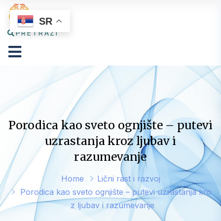
SR
PRETRAŽI
Porodica kao sveto ognjište – putevi
uzrastanja kroz ljubav i
razumevanje
Home
Lični rast i razvoj
Porodica kao sveto ognjište – putevi uzrastanja kro
z ljubav i razumevanje