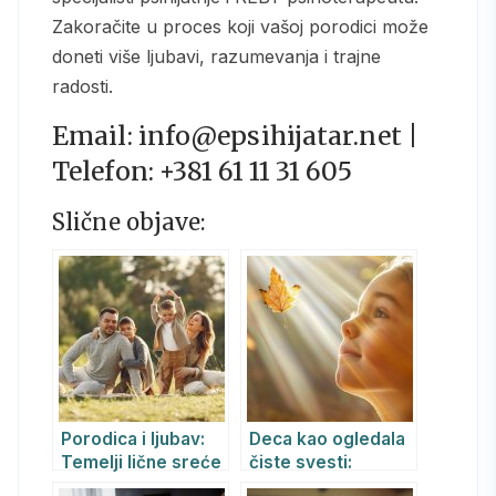
Zakoračite u proces koji vašoj porodici može
doneti više ljubavi, razumevanja i trajne
radosti.
Email:
info@epsihijatar.net
|
Telefon: +381 61 11 31 605
Slične objave:
Porodica i ljubav:
Deca kao ogledala
Temelji lične sreće
čiste svesti:
i društvenog
Samadhi u