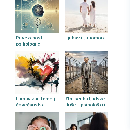
sa sopstvenim
telom
Povezanost
Ljubav i ljubomora
psihologije,
psihoterapije i
metafizike sa
Biblijom,
hrišćanstvom,
kabalom i drugim
duhovnim učenjima
Ljubav kao temelj
Zlo: senka ljudske
čovečanstva:
duše – psihološki i
Psihološki uvidi i
psihijatrijski pogled
izazovi
na genezu
mračnog