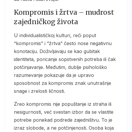
Kompromis i žrtva – mudrost
zajedničkog života
U individualističkoj kulturi, reči poput
“kompromis” i “žrtva” često nose negativnu
konotaciju. Doživljavaju se kao gubitak
identiteta, poricanje sopstvenih potreba ili čak
potčinjavanje. Međutim, dublje psihološko
razumevanje pokazuje da je upravo
sposobnost za kompromis znak unutrašnje
snage i zrelosti ličnosti.
Zreo kompromis nije popuštanje iz straha ili
nesigurnosti, već svestan izbor da se vlastite
potrebe ponekad podrede zajedništvu. To je
izraz slobode, a ne potčinjenosti. Osoba koja