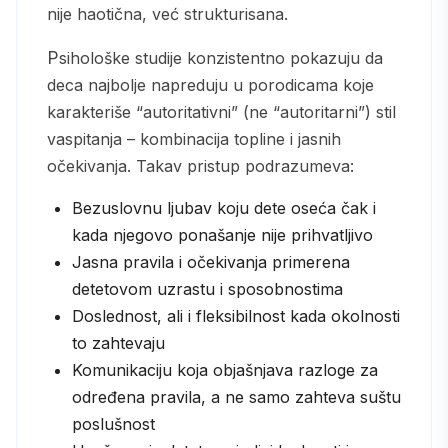
nije haotična, već strukturisana.
Psihološke studije konzistentno pokazuju da
deca najbolje napreduju u porodicama koje
karakteriše “autoritativni” (ne “autoritarni”) stil
vaspitanja – kombinacija topline i jasnih
očekivanja. Takav pristup podrazumeva:
Bezuslovnu ljubav koju dete oseća čak i
kada njegovo ponašanje nije prihvatljivo
Jasna pravila i očekivanja primerena
detetovom uzrastu i sposobnostima
Doslednost, ali i fleksibilnost kada okolnosti
to zahtevaju
Komunikaciju koja objašnjava razloge za
određena pravila, a ne samo zahteva suštu
poslušnost