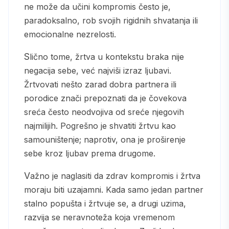
ne može da učini kompromis često je,
paradoksalno, rob svojih rigidnih shvatanja ili
emocionalne nezrelosti.
Slično tome, žrtva u kontekstu braka nije
negacija sebe, već najviši izraz ljubavi.
Žrtvovati nešto zarad dobra partnera ili
porodice znači prepoznati da je čovekova
sreća često neodvojiva od sreće njegovih
najmilijih. Pogrešno je shvatiti žrtvu kao
samouništenje; naprotiv, ona je proširenje
sebe kroz ljubav prema drugome.
Važno je naglasiti da zdrav kompromis i žrtva
moraju biti uzajamni. Kada samo jedan partner
stalno popušta i žrtvuje se, a drugi uzima,
razvija se neravnoteža koja vremenom