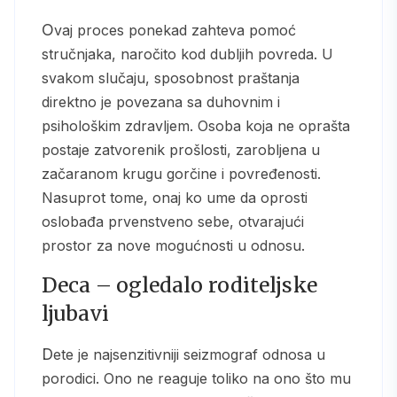
Ovaj proces ponekad zahteva pomoć
stručnjaka, naročito kod dubljih povreda. U
svakom slučaju, sposobnost praštanja
direktno je povezana sa duhovnim i
psihološkim zdravljem. Osoba koja ne oprašta
postaje zatvorenik prošlosti, zarobljena u
začaranom krugu gorčine i povređenosti.
Nasuprot tome, onaj ko ume da oprosti
oslobađa prvenstveno sebe, otvarajući
prostor za nove mogućnosti u odnosu.
Deca – ogledalo roditeljske
ljubavi
Dete je najsenzitivniji seizmograf odnosa u
porodici. Ono ne reaguje toliko na ono što mu