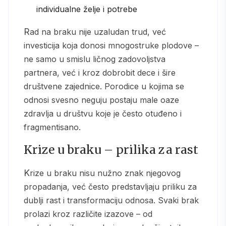
individualne želje i potrebe
Rad na braku nije uzaludan trud, već
investicija koja donosi mnogostruke plodove –
ne samo u smislu ličnog zadovoljstva
partnera, već i kroz dobrobit dece i šire
društvene zajednice. Porodice u kojima se
odnosi svesno neguju postaju male oaze
zdravlja u društvu koje je često otuđeno i
fragmentisano.
Krize u braku – prilika za rast
Krize u braku nisu nužno znak njegovog
propadanja, već često predstavljaju priliku za
dublji rast i transformaciju odnosa. Svaki brak
prolazi kroz različite izazove – od