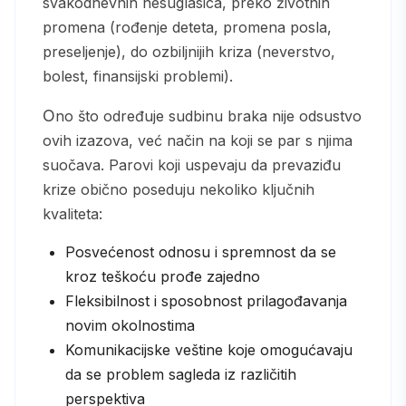
svakodnevnih nesuglasica, preko životnih
promena (rođenje deteta, promena posla,
preseljenje), do ozbiljnijih kriza (neverstvo,
bolest, finansijski problemi).
Ono što određuje sudbinu braka nije odsustvo
ovih izazova, već način na koji se par s njima
suočava. Parovi koji uspevaju da prevaziđu
krize obično poseduju nekoliko ključnih
kvaliteta:
Posvećenost odnosu i spremnost da se
kroz teškoću prođe zajedno
Fleksibilnost i sposobnost prilagođavanja
novim okolnostima
Komunikacijske veštine koje omogućavaju
da se problem sagleda iz različitih
perspektiva