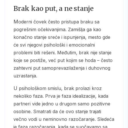
Brak kao put, a ne stanje
Moderni čovek često pristupa braku sa
pogrešnim očekivanjima. Zamišlja ga kao
konačno stanje sreće i ispunjenja, mesto gde
će svi njegovi psihološki i emocionalni
problemi biti rešeni. Međutim, brak nije stanje
koje se postiže, već put kojim se hoda – često
zahtevni put samoprevazilaženja i duhovnog
uzrastanja.
U psihološkom smislu, brak prolazi kroz
nekoliko faza. Prva je faza idealizacije, kada
partneri vide jedno u drugom samo pozitivne
osobine. Smatrati da će ovo stanje trajati
večno vodi u neminovno razočaranje. Sledeća
je faza razočaranja, kada se suočavamo sa