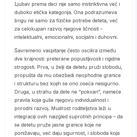
Ljubav prema deci nije samo instinktivna već i
duboko etička kategorija. Ona podrazumeva
brigu ne samo za fizičke potrebe deteta, već
za celokupan razvoj njegove ličnosti –
intelektualni, emocionalni, socijalni i duhovni.
Savremeno vaspitanje često oscilira između
dve krajnosti: preterane popustljivosti i rigidne
strogosti. Prva, u želji da detetu pruži slobodu,
propušta da mu obezbedi neophodne granice
i strukturu bez kojih se ono oseća nesigurno.
Druga, u strahu da dete ne “pokvari”, nameće
pravila koja guše njegovu individualnost i
prirodni razvoj. Mudrost roditeljstva leži u
integraciji ovih naizgled suprotnih principa – da
se detetu pruže jasne granice koje ne
ponižavaju, već daju sigurnost, i sloboda koja