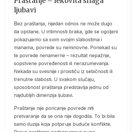
Praštanje – lekovita snaga
ljubavi
Bez praštanja, nijedan odnos ne može dugo
da opstane. U intimnosti braka, gde se ogoljeni
pokazujemo sa svim svojim slabostima i
manama, povrede su neminovne. Ponekad su
te povrede nenamerne – rezultat nepažnje,
sopstvene povređenosti ili nerazumevanja.
Nekada su svesnije i proističu iz sebičnosti ili
trenutne slabosti. U svakom slučaju,
sposobnost praštanja predstavlja jednu od
najdubljih dimenzija ljubavi.
Praštanje nije poricanje povrede niti
pretvaranje da se ona nije dogodila. To bi bila
samo iluzija koja potpiruje buduće konflikte.
Pravo praštanje podrazumeva puno