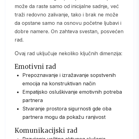
može da raste samo od inicijalne sadnje, već
traži redovno zalivanje, tako i brak ne može
da opstane samo na osnovu početne ljubavi i
dobre namere. On zahteva svestan, posvećen
rad.
Ovaj rad uključuje nekoliko ključnih dimenzija:
Emotivni rad
Prepoznavanje i izražavanje sopstvenih
emocija na konstruktivan način
Empatijsko osluškivanje emotivnih potreba
partnera
Stvaranje prostora sigurnosti gde oba
partnera mogu da pokažu ranjivost
Komunikacijski rad
Razvijanje veština aktivnog slušanja