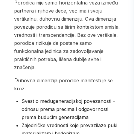
Porodica nije samo horizontalna veza između
partnera i njihove dece, već ima i svoju
vertikalnu, duhovnu dimenziju. Ova dimenzija
povezuje porodicu sa širim kontekstom smisla,
vrednosti i transcendencije. Bez ove vertikale,
porodica rizikuje da postane samo
funkcionalna jedinica za zadovoljavanje
praktičnih potreba, lišena dublje svhe i
značenja.
Duhovna dimenzija porodice manifestuje se
kroz:
Svest o međugeneracijskoj povezanosti –
odnosu prema precima i odgovornosti
prema budućim generacijama
Zajedničke vrednosti koje prevazilaze puki
materijalizam i hedonizam