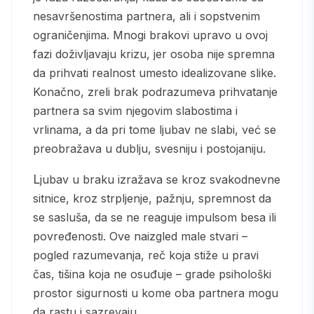
nesavršenostima partnera, ali i sopstvenim
ograničenjima. Mnogi brakovi upravo u ovoj
fazi doživljavaju krizu, jer osoba nije spremna
da prihvati realnost umesto idealizovane slike.
Konačno, zreli brak podrazumeva prihvatanje
partnera sa svim njegovim slabostima i
vrlinama, a da pri tome ljubav ne slabi, već se
preobražava u dublju, svesniju i postojaniju.
Ljubav u braku izražava se kroz svakodnevne
sitnice, kroz strpljenje, pažnju, spremnost da
se sasluša, da se ne reaguje impulsom besa ili
povređenosti. Ove naizgled male stvari –
pogled razumevanja, reč koja stiže u pravi
čas, tišina koja ne osuđuje – grade psihološki
prostor sigurnosti u kome oba partnera mogu
da rastu i sazrevaju.