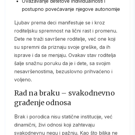
Uvažavanje detetove individualnosti i
postupno povećavanje njegove autonomije
Ljubav prema deci manifestuje se i kroz
roditeljsku spremnost na lični rast i promenu.
Dete ne traži savršene roditelje, već one koji
su spremni da priznaju svoje greške, da ih
isprave i da se menjaju. Ovakav stav roditelja
šalje snažnu poruku da je i dete, sa svojim
nesavršenostima, bezuslovno prihvaćeno i
voljeno.
Rad na braku – svakodnevno
građenje odnosa
Brak i porodica nisu statične institucije, već
dinamični, živi odnosi koji zahtevaju
svakodnevnu negu i pažnju. Kao što biljka ne