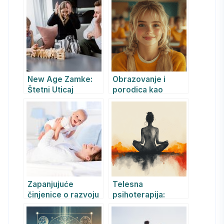
zdravlja
najčistijem obliku
New Age Zamke:
Obrazovanje i
Štetni Uticaj
porodica kao
Savremenih
osnova za
Duhovnih Pravaca
suzbijanje
na Porodicu,
dekadencije i
Ljubav, Zajednicu i
kriminalizacije –
Mentalno Zdravlje
psihološko-
psihoterapijski
pristup u Srbiji
Zapanjujuće
Telesna
činjenice o razvoju
psihoterapija:
emocija i psihe u
isceljenje kroz
trudnoći
autentičan kontakt