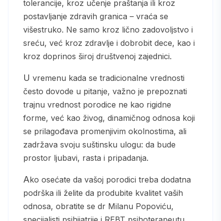
tolerancije, kroz učenje praštanja ili kroz
postavljanje zdravih granica – vraća se
višestruko. Ne samo kroz lično zadovoljstvo i
sreću, već kroz zdravlje i dobrobit dece, kao i
kroz doprinos široj društvenoj zajednici.
U vremenu kada se tradicionalne vrednosti
često dovode u pitanje, važno je prepoznati
trajnu vrednost porodice ne kao rigidne
forme, već kao živog, dinamičnog odnosa koji
se prilagođava promenjivim okolnostima, ali
zadržava svoju suštinsku ulogu: da bude
prostor ljubavi, rasta i pripadanja.
Ako osećate da vašoj porodici treba dodatna
podrška ili želite da produbite kvalitet vaših
odnosa, obratite se dr Milanu Popoviću,
specijalisti psihijatrije i REBT psihoterapeutu.