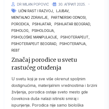
DR MILAN POPOVIĆ
30. АПРИЛ 2025.
LIČNI RAST I RAZVOJ
LJUBAV
MENTALNO ZDRAVLJE
PARTNERSKI ODNOSI
PORODICA
PSIHIJATAR
PSIHIJATAR BEOGRAD
PSIHOLOG
PSIHOLOGIJA
PSIHOLOŠKE MANIPULACIJE
PSIHOTERAPEUT
PSIHOTERAPEUT BEOGRAD
PSIHOTERAPIJA
REBT
Značaj porodice u svetu
rastućeg otuđenja
U svetu koji je sve više okrenut spoljnim
dostignućima, materijalnim vrednostima i brzini
življenja, porodica ostaje sveto mesto gde
čovekova duša nalazi istinski smiraj i
ispunjenje. Porodica nije samo biološka