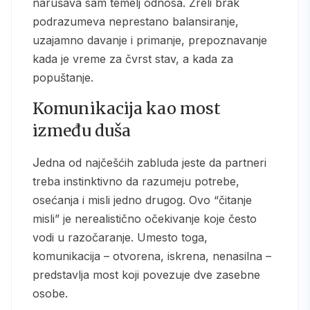
narušava sam temelj odnosa. Zreli brak
podrazumeva neprestano balansiranje,
uzajamno davanje i primanje, prepoznavanje
kada je vreme za čvrst stav, a kada za
popuštanje.
Komunikacija kao most
između duša
Jedna od najčešćih zabluda jeste da partneri
treba instinktivno da razumeju potrebe,
osećanja i misli jedno drugog. Ovo “čitanje
misli” je nerealistično očekivanje koje često
vodi u razočaranje. Umesto toga,
komunikacija – otvorena, iskrena, nenasilna –
predstavlja most koji povezuje dve zasebne
osobe.