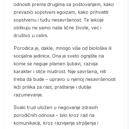
odnositi prema drugima sa poštovanjem, kako
prevazići sopstveni egoizam, kako prihvatiti
sopstvenu i tuđu nesavršenost. Te lekcije
oblikuju ne samo naše lične živote, već i
društvo u celini.
Porodica je, dakle, mnogo više od biološke ili
socijalne jedinice. Ona je sveto ognjište na
kome se neguje plamen ljubavi, razvija
karakter i stiče mudrost. Nije savršena, niti
treba da bude – upravo u njenoj nesavršenosti
leži prilika za rast, praštanje i dublje
razumevanje.
Svaki trud uložen u negovanje zdravih
porodičnih odnosa – bilo kroz rad na
komunikaciji, kroz razvijanje strpljenja i