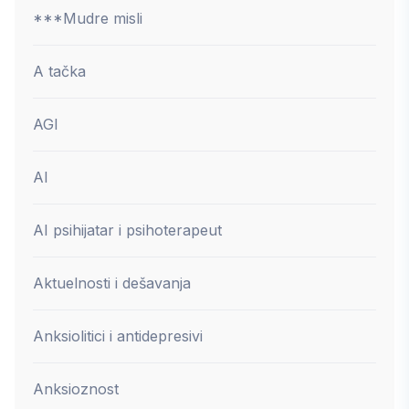
***Mudre misli
A tačka
AGI
AI
AI psihijatar i psihoterapeut
Aktuelnosti i dešavanja
Anksiolitici i antidepresivi
Anksioznost