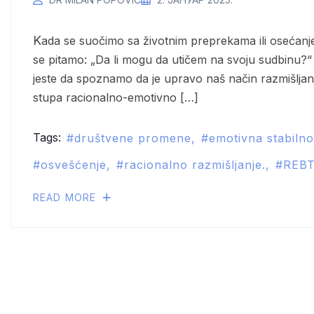
Kada se suočimo sa životnim preprekama ili osećanjem da nam „nešto“ sputava slobodu i razvoj, često
se pitamo: „Da li mogu da utičem na svoju sudbinu?“ O
jeste da spoznamo da je upravo naš način razmišljan
stupa racionalno-emotivno […]
Tags:
društvene promene
emotivna stabilno
osvešćenje
racionalno razmišljanje.
REB
READ MORE