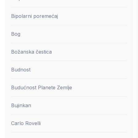
Bipolarni poremećaj
Bog
Božanska čestica
Budnost
Budućnost Planete Zemlje
Bujinkan
Carlo Rovelli