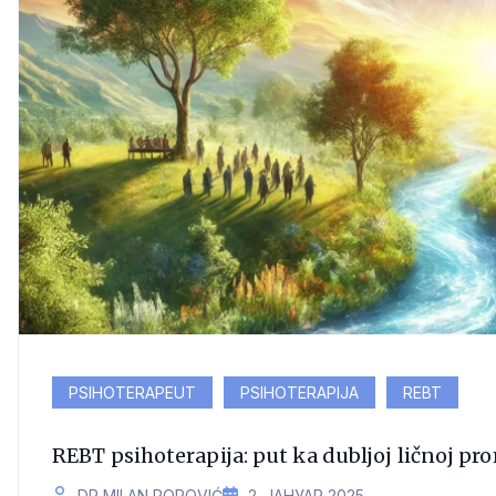
PSIHOTERAPEUT
PSIHOTERAPIJA
REBT
REBT psihoterapija: put ka dubljoj ličnoj p
DR MILAN POPOVIĆ
2. ЈАНУАР 2025.