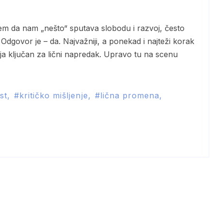
dgovor je – da. Najvažniji, a ponekad i najteži korak
ja ključan za lični napredak. Upravo tu na scenu
st
kritičko mišljenje
lična promena
T