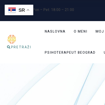
Radno vreme
: Pon – Pet: 18:00 – 21:00
SR
NASLOVNA
O MENI
MOJ
PRETRAŽI
PSIHOTERAPEUT BEOGRAD