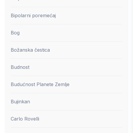
Bipolarni poremećaj
Bog
Božanska čestica
Budnost
Budućnost Planete Zemlje
Bujinkan
Carlo Rovelli