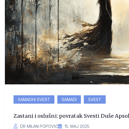
SAMADHI SVEST
SAMADI
SVEST
Zastani i oslušni: povratak Svesti Duše Apso
DR MILAN POPOVIĆ
15. МАЈ 2025.