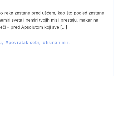
miri sveta i nemiri tvojih misli prestaju, makar na
 reči – pred Apsolutom koji sve […]
u
povratak sebi
tišina i mir