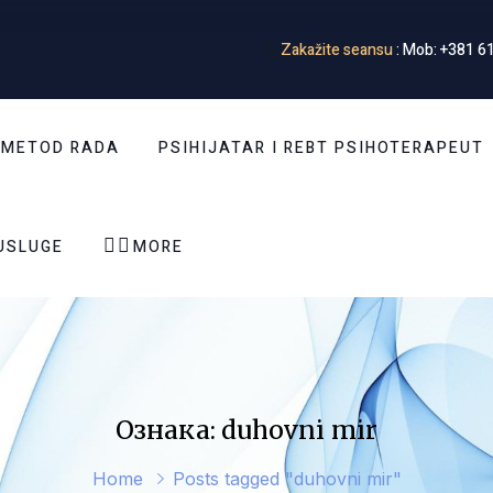
Zakažite seansu
: Mob: +381 61
 METOD RADA
PSIHIJATAR I REBT PSIHOTERAPEUT


USLUGE
MORE
Ознака: duhovni mir
Home
Posts tagged "duhovni mir"