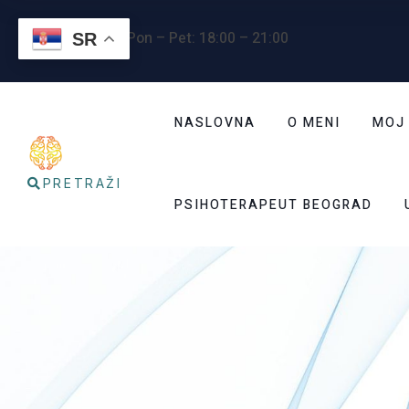
Radno vreme
: Pon – Pet: 18:00 – 21:00
SR
NASLOVNA
O MENI
MOJ
PRETRAŽI
PSIHOTERAPEUT BEOGRAD