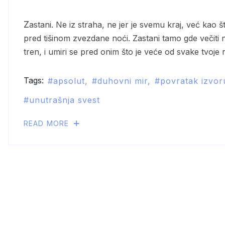
Zastani. Ne iz straha, ne jer je svemu kraj, već kao što reka zastane pred ušćem, kao što pogled zastane
pred tišinom zvezdane noći. Zastani tamo gde večiti ne
tren, i umiri se pred onim što je veće od svake tvoje
Tags:
apsolut
duhovni mir
povratak izvor
unutrašnja svest
READ MORE