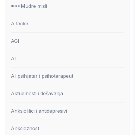
***Mudre misli
A tačka
AGI
AI
AI psihijatar i psihoterapeut
Aktuelnosti i dešavanja
Anksiolitici i antidepresivi
Anksioznost