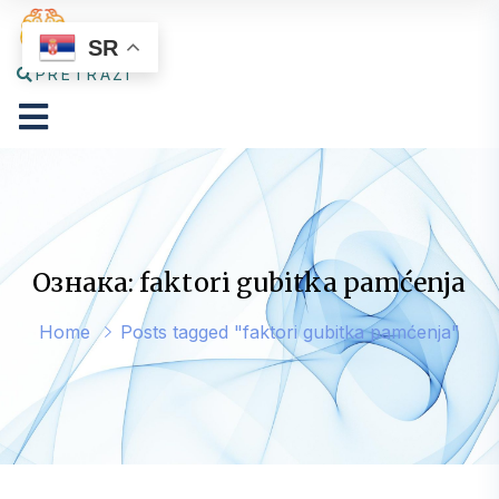
SR
PRETRAŽI
Ознака: faktori gubitka pamćenja
Home
Posts tagged "faktori gubitka pamćenja"