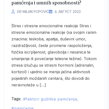
pamćenja i umnih sposobnosti?
DR MILAN POPOVIĆ
4. АВГУСТ 2022.
Stres i stresne emocionalne reakcije Stres i
stresne emocionalne reakcije (sa svojim ranim
znacima: teskoba, apatija, duševni umor,
razdražljivost, česte promene raspoloženja,
fizička iscrpljenost, glavobolja i nesanica te
smanjenje ili povećanje telesne težine). Tokom
stresa izlučuju se stresni hormoni (adrenalin,
kortizol) i ujedno se menja jačina aktivnosti
pojedinih moždanih centara, što dovodi do
neravnoteže u […]
Tags:
faktori gubitka pamćenja
pamćenje