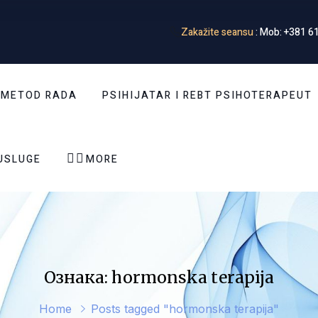
Zakažite seansu
: Mob: +381 61
 METOD RADA
PSIHIJATAR I REBT PSIHOTERAPEUT


USLUGE
MORE
Ознака: hormonska terapija
Home
Posts tagged "hormonska terapija"