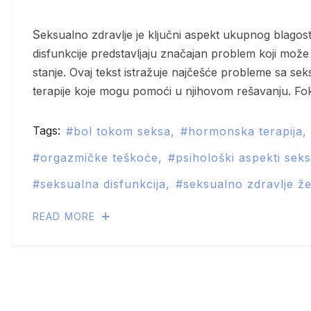
Seksualno zdravlje je ključni aspekt ukupnog blagostanja svake osobe. Za mnoge žene, seksualne
disfunkcije predstavljaju značajan problem koji može u
stanje. Ovaj tekst istražuje najčešće probleme sa se
terapije koje mogu pomoći u njihovom rešavanju. Fok
Tags:
bol tokom seksa
hormonska terapija
orgazmičke teškoće
psihološki aspekti sek
seksualna disfunkcija
seksualno zdravlje ž
READ MORE