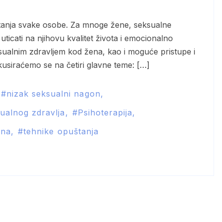
ticati na njihovu kvalitet života i emocionalno
ksualnim zdravljem kod žena, kao i moguće pristupe i
usiraćemo se na četiri glavne teme: […]
nizak seksualni nagon
sualnog zdravlja
Psihoterapija
ena
tehnike opuštanja