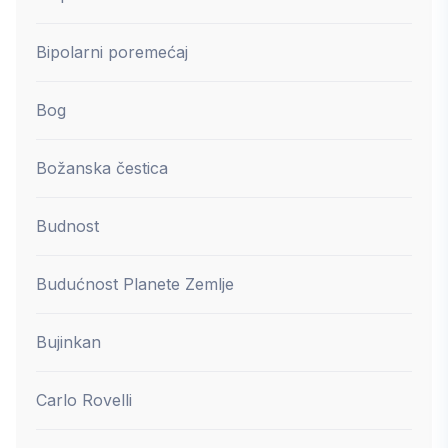
Bipolarni poremećaj
Bog
Božanska čestica
Budnost
Budućnost Planete Zemlje
Bujinkan
Carlo Rovelli