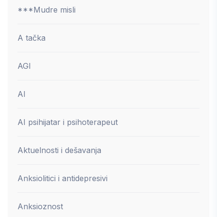
***Mudre misli
A tačka
AGI
AI
AI psihijatar i psihoterapeut
Aktuelnosti i dešavanja
Anksiolitici i antidepresivi
Anksioznost