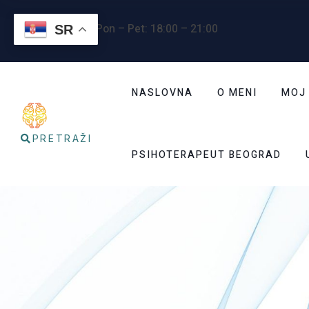
Radno vreme
: Pon – Pet: 18:00 – 21:00
SR
NASLOVNA
O MENI
MOJ
PRETRAŽI
PSIHOTERAPEUT BEOGRAD