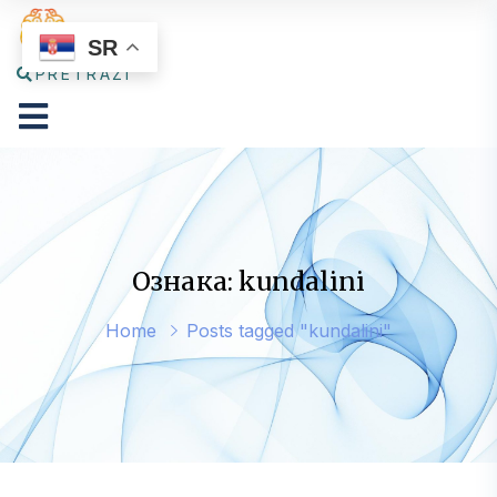
SR
PRETRAŽI
Ознака: kundalini
Home
Posts tagged "kundalini"