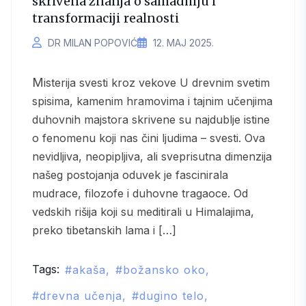
skrivena znanja o samadhiju i
transformaciji realnosti
DR MILAN POPOVIĆ
12. МАЈ 2025.
Misterija svesti kroz vekove U drevnim svetim
spisima, kamenim hramovima i tajnim učenjima
duhovnih majstora skrivene su najdublje istine
o fenomenu koji nas čini ljudima – svesti. Ova
nevidljiva, neopipljiva, ali sveprisutna dimenzija
našeg postojanja oduvek je fascinirala
mudrace, filozofe i duhovne tragaoce. Od
vedskih rišija koji su meditirali u Himalajima,
preko tibetanskih lama i […]
Tags:
akaša
božansko oko
drevna učenja
dugino telo