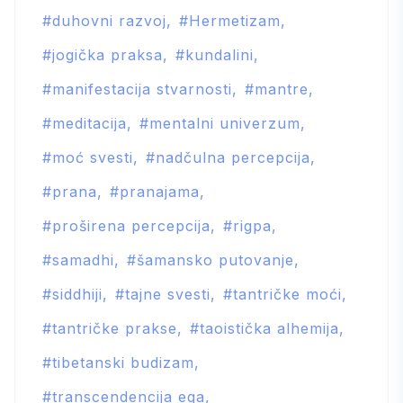
duhovni razvoj
Hermetizam
jogička praksa
kundalini
manifestacija stvarnosti
mantre
meditacija
mentalni univerzum
moć svesti
nadčulna percepcija
prana
pranajama
proširena percepcija
rigpa
samadhi
šamansko putovanje
siddhiji
tajne svesti
tantričke moći
tantričke prakse
taoistička alhemija
tibetanski budizam
transcendencija ega