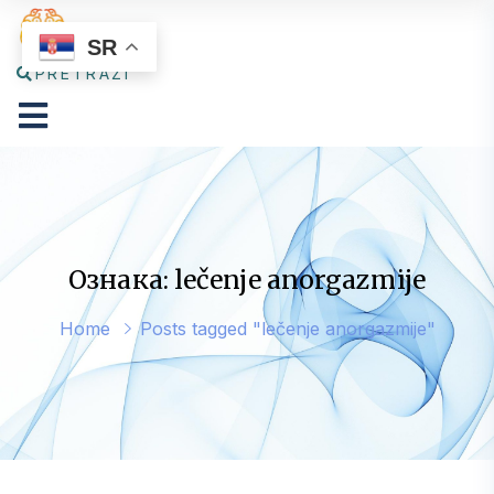
SR
PRETRAŽI
Ознака: lečenje anorgazmije
Home
Posts tagged "lečenje anorgazmije"