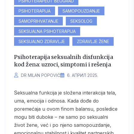
PSIHOTERAPEUT BEOGRAD
PSIHOTERAPIJA
SAMOPOUZDANJE
SAMOPRIHVATANJE
SEKSOLOG
SEKSUALNA PSIHOTERAPIJA
SEKSUALNO ZDRAVLJE
ZDRAVLJE ŽENE
Psihoterapija seksualnih disfunkcija
kod žena: uzroci, simptomi i rešenja
DR MILAN POPOVIĆ
6. АПРИЛ 2025.
Seksualna funkcija je složena interakcija tela,
uma, emocija i odnosa. Kada dođe do
poremećaja u ovom finom balansu, posledice
mogu biti duboke – ne samo po seksualni
život žene, već i po njeno samopouzdanje,
emocionalnu stabilnost i kvalitet partnerskih