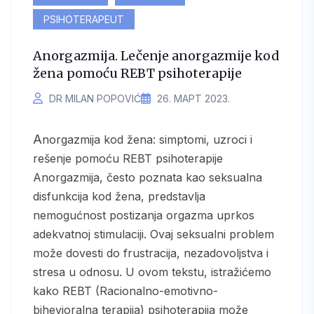
PSIHOTERAPEUT
Anorgazmija. Lečenje anorgazmije kod
žena pomoću REBT psihoterapije
DR MILAN POPOVIĆ
26. МАРТ 2023.
Anorgazmija kod žena: simptomi, uzroci i
rešenje pomoću REBT psihoterapije
Anorgazmija, često poznata kao seksualna
disfunkcija kod žena, predstavlja
nemogućnost postizanja orgazma uprkos
adekvatnoj stimulaciji. Ovaj seksualni problem
može dovesti do frustracija, nezadovoljstva i
stresa u odnosu. U ovom tekstu, istražićemo
kako REBT (Racionalno-emotivno-
bihevioralna terapija) psihoterapija može