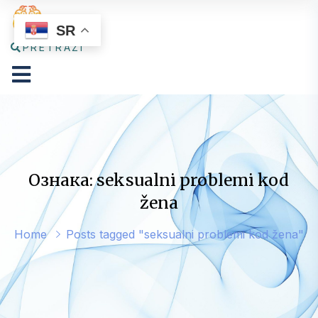
SR
PRETRAŽI
Ознака: seksualni problemi kod
žena
Home
Posts tagged "seksualni problemi kod žena"