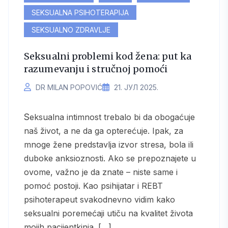
SEKSUALNA PSIHOTERAPIJA
SEKSUALNO ZDRAVLJE
Seksualni problemi kod žena: put ka
razumevanju i stručnoj pomoći
DR MILAN POPOVIĆ
21. ЈУЛ 2025.
Seksualna intimnost trebalo bi da obogaćuje
naš život, a ne da ga opterećuje. Ipak, za
mnoge žene predstavlja izvor stresa, bola ili
duboke anksioznosti. Ako se prepoznajete u
ovome, važno je da znate – niste same i
pomoć postoji. Kao psihijatar i REBT
psihoterapeut svakodnevno vidim kako
seksualni poremećaji utiču na kvalitet života
mojih pacijentkinja. […]