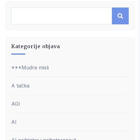
Kategorije objava
***Mudre misli
A tačka
AGI
AI
AI psihijatar i psihoterapeut