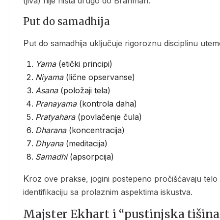
(jiva) nije ništa drugo do Brahman.”
Put do samadhija
Put do samadhija uključuje rigoroznu disciplinu ute
Yama
(etički principi)
Niyama
(lične opservanse)
Asana
(položaji tela)
Pranayama
(kontrola daha)
Pratyahara
(povlačenje čula)
Dharana
(koncentracija)
Dhyana
(meditacija)
Samadhi
(apsorpcija)
Kroz ove prakse, jogini postepeno pročišćavaju telo i um, usredsređuju pažnju i transcendiraju
identifikaciju sa prolaznim aspektima iskustva.
Majster Ekhart i “pustinjska tišin