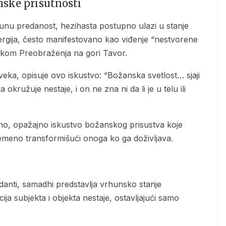
nske prisutnosti
gija, često manifestovano kao viđenje “nestvorene
a tokom Preobraženja na gori Tavor.
okružuje nestaje, i on ne zna ni da li je u telu ili
remeno transformišući onoga ko ga doživljava.
ija subjekta i objekta nestaje, ostavljajući samo