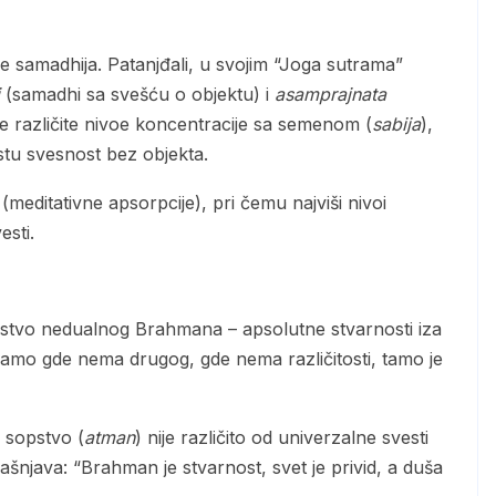
(samadhi sa svešću o objektu) i
asamprajnata
je različite nivoe koncentracije sa semenom (
sabija
),
istu svesnost bez objekta.
(meditativne apsorpcije), pri čemu najviši nivoi
esti.
Tamo gde nema drugog, gde nema različitosti, tamo je
o sopstvo (
atman
) nije različito od univerzalne svesti
bjašnjava: “Brahman je stvarnost, svet je privid, a duša