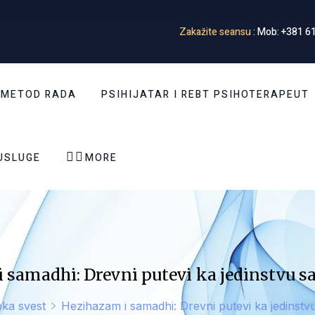
Zakažite seansu
: Mob: +381 61
 METOD RADA
PSIHIJATAR I REBT PSIHOTERAPEUT


USLUGE
MORE
 samadhi: Drevni putevi ka jedinstvu 
ka svest
Hezihazam i samadhi: Drevni putevi ka jedinst