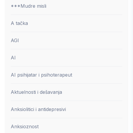
***Mudre misli
A tačka
AGI
AI
AI psihijatar i psihoterapeut
Aktuelnosti i dešavanja
Anksiolitici i antidepresivi
Anksioznost