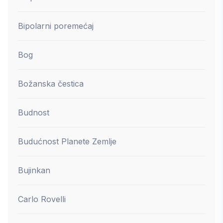
Bipolarni poremećaj
Bog
Božanska čestica
Budnost
Budućnost Planete Zemlje
Bujinkan
Carlo Rovelli