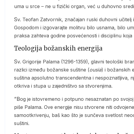
uma u srce – ne u fizički organ, već u duhovno sredi
Sv. Teofan Zatvornik, značajan ruski duhovni učitelj iz 19. veka, opisuje proces: “Stajte umom u srce pred
Gospodom i izgovarajte molitvu bilo usnama, bilo um
praksa zahteva godine posvećenosti i disciplinu koja
Teologija božanskih energija
Sv. Grigorije Palama (1296-1359), glavni teološki branitelj i sistematizator hezihazma, razvio je doktrinu o
razlici između božanske suštine (
ousia
) i božanskih e
suština apsolutno transcendentna i nespoznatljiva, n
otkriva i stupa u zajedništvo sa stvorenjima.
“Bog je istovremeno i potpuno nesaznatan po svojoj suštini i potpuno saznatan po svojim energijama”,
piše Palama. Ove energije nisu stvorene niti odvoj
samootkrivenju, baš kao što je sunčeva svetlost neod
suštini.