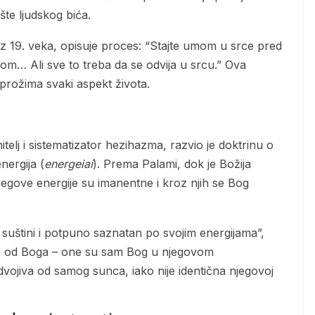
šte ljudskog bića.
om… Ali sve to treba da se odvija u srcu.” Ova
 prožima svaki aspekt života.
nergija (
energeiai
). Prema Palami, dok je Božija
jegove energije su imanentne i kroz njih se Bog
ene od Boga – one su sam Bog u njegovom
vojiva od samog sunca, iako nije identična njegovoj