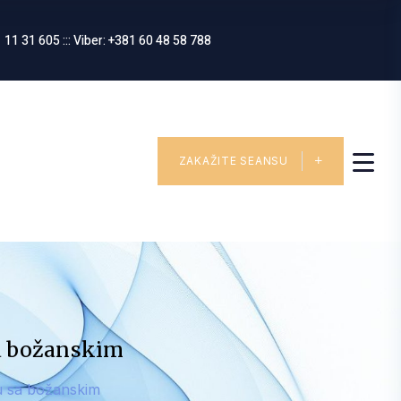
 11 31 605 ::: Viber: +381 60 48 58 788
ZAKAŽITE SEANSU
sa božanskim
vu sa božanskim