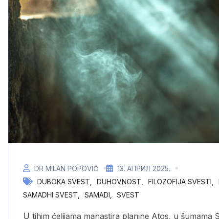
DR MILAN POPOVIĆ
13. АПРИЛ 2025.
DUBOKA SVEST
DUHOVNOST
FILOZOFIJA SVESTI
SAMADHI SVEST
SAMADI
SVEST
U tihim ćelijama manastira planine Atos, u šumama Sirije, u pećinama Kapadokije, vekovima se razvijala