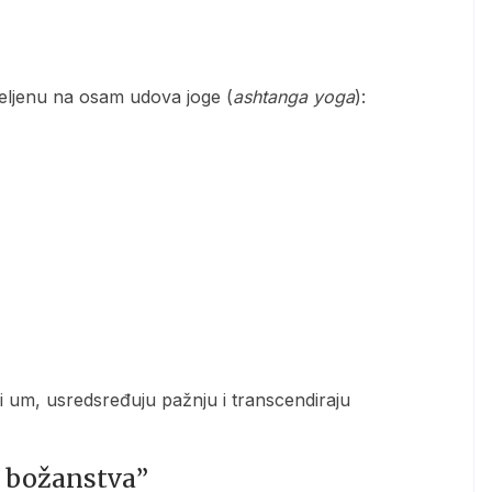
meljenu na osam udova joge (
ashtanga yoga
):
a božanstva”