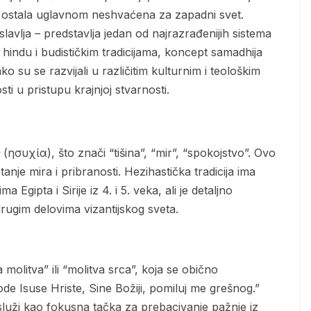
 ostala uglavnom neshvaćena za zapadni svet.
avlja – predstavlja jedan od najrazrađenijih sistema
hindu i budističkim tradicijama, koncept samadhija
o su se razvijali u različitim kulturnim i teološkim
i u pristupu krajnjoj stvarnosti.
(ησυχία), što znači “tišina”, “mir”, “spokojstvo”. Ovo
anje mira i pribranosti. Hezihastička tradicija ima
gipta i Sirije iz 4. i 5. veka, ali je detaljno
rugim delovima vizantijskog sveta.
de Isuse Hriste, Sine Božiji, pomiluj me grešnog.”
služi kao fokusna tačka za prebacivanje pažnje iz