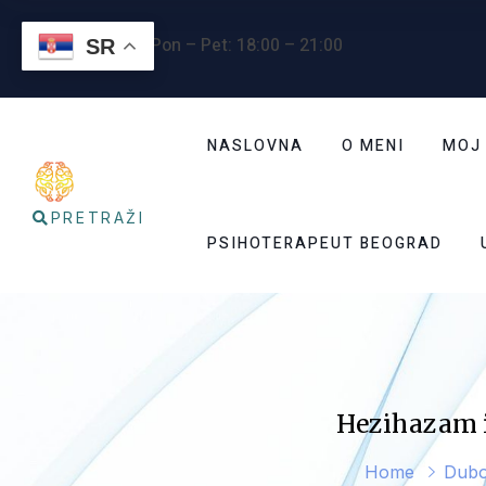
Radno vreme
: Pon – Pet: 18:00 – 21:00
SR
NASLOVNA
O MENI
MOJ
PRETRAŽI
PSIHOTERAPEUT BEOGRAD
Hezihazam i
Home
Dubo