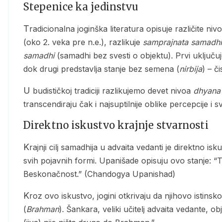
Stepenice ka jedinstvu
Tradicionalna joginška literatura opisuje različite nivoe samadhija. Patanjđali, u svojim “Joga sutrama”
(oko 2. veka pre n.e.), razlikuje
samprajnata samadhi
samadhi
(samadhi bez svesti o objektu). Prvi uključu
dok drugi predstavlja stanje bez semena (
nirbija
) – č
U budističkoj tradiciji razlikujemo devet nivoa
dhyana
transcendiraju čak i najsuptilnije oblike percepcije i sv
Direktno iskustvo krajnje stvarnosti
Krajnji cilj samadhija u advaita vedanti je direktno iskustvo nedualnog Brahmana – apsolutne stvarnosti iza
svih pojavnih formi. Upanišade opisuju ovo stanje: “
Beskonačnost.” (Chandogya Upanishad)
Kroz ovo iskustvo, jogini otkrivaju da njihovo istinsk
(
Brahman
). Šankara, veliki učitelj advaita vedante, o