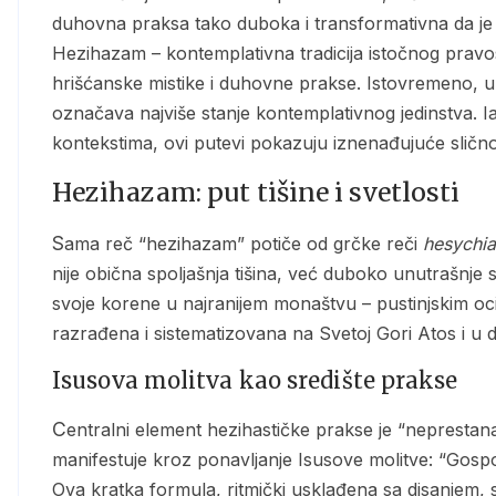
duhovna praksa tako duboka i transformativna da je
Hezihazam – kontemplativna tradicija istočnog pravosl
hrišćanske mistike i duhovne prakse. Istovremeno, u 
označava najviše stanje kontemplativnog jedinstva. Iak
kontekstima, ovi putevi pokazuju iznenađujuće sličnost
Hezihazam: put tišine i svetlosti
Sama reč “hezihazam” potiče od grčke reči
hesychia
nije obična spoljašnja tišina, već duboko unutrašnje st
svoje korene u najranijem monaštvu – pustinjskim ocima E
razrađena i sistematizovana na Svetoj Gori Atos i u d
Isusova molitva kao središte prakse
Centralni element hezihastičke prakse je “neprestana molitva” ili “molitva srca”, koja se obično
manifestuje kroz ponavljanje Isusove molitve: “Gospo
Ova kratka formula, ritmički usklađena sa disanjem, 