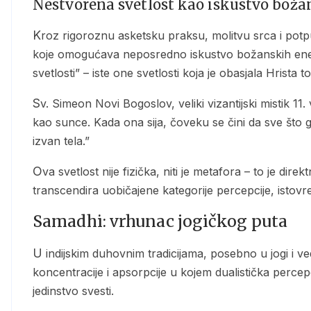
Nestvorena svetlost kao iskustvo boža
Kroz rigoroznu asketsku praksu, molitvu srca i potpunu predanost, hezihasta postupno ulazi u stanje
koje omogućava neposredno iskustvo božanskih ener
svetlosti” – iste one svetlosti koja je obasjala Hrist
Sv. Simeon Novi Bogoslov, veliki vizantijski mistik 11. veka, opisuje ovo iskustvo: “Božanska svetlost… sjaji
kao sunce. Kada ona sija, čoveku se čini da sve što ga 
izvan tela.”
Ova svetlost nije fizička, niti je metafora – to je direktno, opažajno iskustvo božanskog prisustva koje
transcendira uobičajene kategorije percepcije, istov
Samadhi: vrhunac jogičkog puta
U indijskim duhovnim tradicijama, posebno u jogi i vedanti, samadhi predstavlja vrhunsko stanje
koncentracije i apsorpcije u kojem dualistička percepc
jedinstvo svesti.