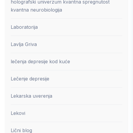
holografski univerzum kvantna spregnutost
kvantna neurobiologija
Laboratorija
Lavlja Griva
lečenja depresije kod kuće
Lečenje depresije
Lekarska uverenja
Lekovi
Lični blog