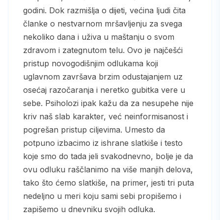
godini. Dok razmišlja o dijeti, većina ljudi čita
članke o nestvarnom mršavljenju za svega
nekoliko dana i uživa u maštanju o svom
zdravom i zategnutom telu. Ovo je najčešći
pristup novogodišnjim odlukama koji
uglavnom završava brzim odustajanjem uz
osećaj razočaranja i neretko gubitka vere u
sebe. Psiholozi ipak kažu da za nesupehe nije
kriv naš slab karakter, već neinformisanost i
pogrešan pristup ciljevima. Umesto da
potpuno izbacimo iz ishrane slatkiše i testo
koje smo do tada jeli svakodnevno, bolje je da
ovu odluku raščlanimo na više manjih delova,
tako što ćemo slatkiše, na primer, jesti tri puta
nedeljno u meri koju sami sebi propišemo i
zapišemo u dnevniku svojih odluka.