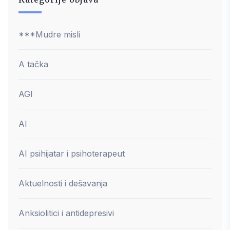
***Mudre misli
A tačka
AGI
AI
AI psihijatar i psihoterapeut
Aktuelnosti i dešavanja
Anksiolitici i antidepresivi