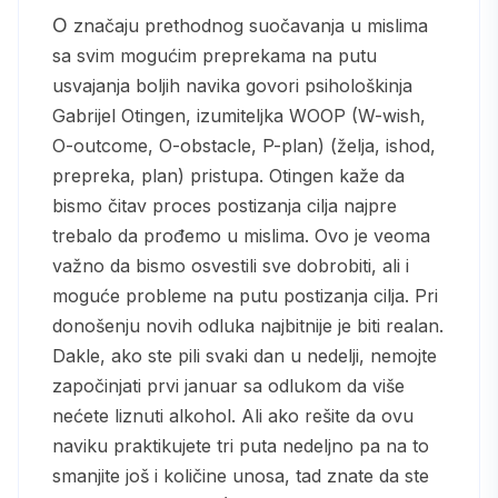
O značaju prethodnog suočavanja u mislima
sa svim mogućim preprekama na putu
usvajanja boljih navika govori psihološkinja
Gabrijel Otingen, izumiteljka WOOP (W-wish,
O-outcome, O-obstacle, P-plan) (želja, ishod,
prepreka, plan) pristupa. Otingen kaže da
bismo čitav proces postizanja cilja najpre
trebalo da prođemo u mislima. Ovo je veoma
važno da bismo osvestili sve dobrobiti, ali i
moguće probleme na putu postizanja cilja. Pri
donošenju novih odluka najbitnije je biti realan.
Dakle, ako ste pili svaki dan u nedelji, nemojte
započinjati prvi januar sa odlukom da više
nećete liznuti alkohol. Ali ako rešite da ovu
naviku praktikujete tri puta nedeljno pa na to
smanjite još i količine unosa, tad znate da ste