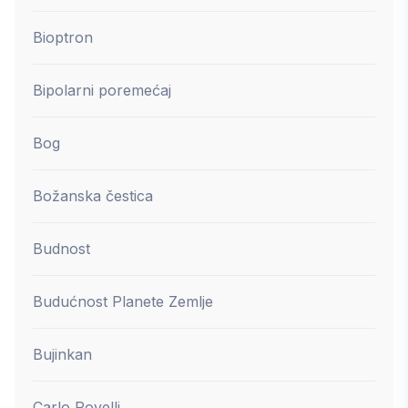
Bioptron
Bipolarni poremećaj
Bog
Božanska čestica
Budnost
Budućnost Planete Zemlje
Bujinkan
Carlo Rovelli