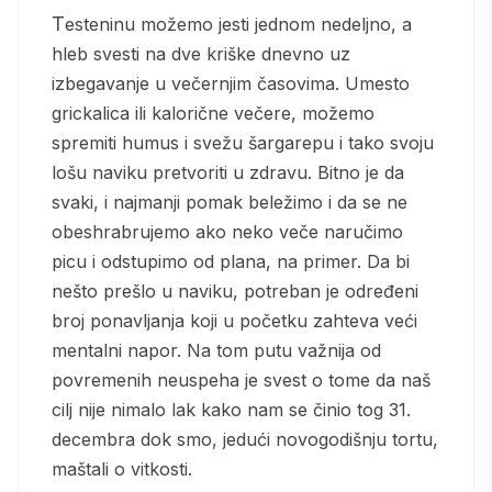
Testeninu možemo jesti jednom nedeljno, a
hleb svesti na dve kriške dnevno uz
izbegavanje u večernjim časovima. Umesto
grickalica ili kalorične večere, možemo
spremiti humus i svežu šargarepu i tako svoju
lošu naviku pretvoriti u zdravu. Bitno je da
svaki, i najmanji pomak beležimo i da se ne
obeshrabrujemo ako neko veče naručimo
picu i odstupimo od plana, na primer. Da bi
nešto prešlo u naviku, potreban je određeni
broj ponavljanja koji u početku zahteva veći
mentalni napor. Na tom putu važnija od
povremenih neuspeha je svest o tome da naš
cilj nije nimalo lak kako nam se činio tog 31.
decembra dok smo, jedući novogodišnju tortu,
maštali o vitkosti.