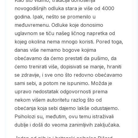
novogodišnjih odluka stara je više od 4000
godina. Ipak, nešto se promenilo u
međuvremenu. Odluke koje donosimo
uglavnom se tiču našeg ličnog napretka od
kojeg okolina nema mnogo koristi. Pored toga,
danas više nemamo bogove kojima
obećavamo da ćemo prestati da pušimo, da
ćemo trenirati više, dopisivati se manje, hraniti
se zdravije, i sve ono što redovno obećavamo
sami sebi, a potom ne ispunimo. Možda je
upravo nedostatak odgovornosti prema
nekom višem autoritetu razlog što od
obećanja koja sebi dajemo lakše odustajemo.
Psiholozi su, međutim, ovu temu istraživali
dublje i došli do veoma zanimljivih zaključaka.