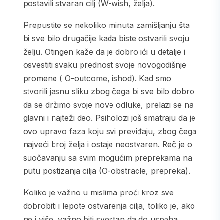
postavili stvaran cilj (W-wish, želja).
Prepustite se nekoliko minuta zamišljanju šta
bi sve bilo drugačije kada biste ostvarili svoju
želju. Otingen kaže da je dobro ići u detalje i
osvestiti svaku prednost svoje novogodišnje
promene ( O-outcome, ishod). Kad smo
stvorili jasnu sliku zbog čega bi sve bilo dobro
da se držimo svoje nove odluke, prelazi se na
glavni i najteži deo. Psiholozi još smatraju da je
ovo upravo faza koju svi previđaju, zbog čega
najveći broj želja i ostaje neostvaren. Reč je o
suočavanju sa svim mogućim preprekama na
putu postizanja cilja (O-obstracle, prepreka).
Koliko je važno u mislima proći kroz sve
dobrobiti i lepote ostvarenja cilja, toliko je, ako
ne i više, važno biti svestan da do uspeha