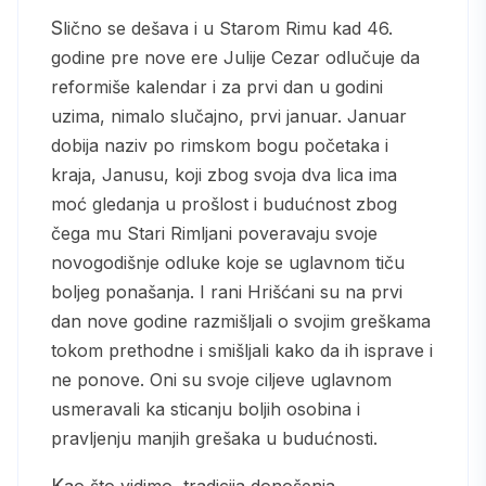
Slično se dešava i u Starom Rimu kad 46.
godine pre nove ere Julije Cezar odlučuje da
reformiše kalendar i za prvi dan u godini
uzima, nimalo slučajno, prvi januar. Januar
dobija naziv po rimskom bogu početaka i
kraja, Janusu, koji zbog svoja dva lica ima
moć gledanja u prošlost i budućnost zbog
čega mu Stari Rimljani poveravaju svoje
novogodišnje odluke koje se uglavnom tiču
boljeg ponašanja. I rani Hrišćani su na prvi
dan nove godine razmišljali o svojim greškama
tokom prethodne i smišljali kako da ih isprave i
ne ponove. Oni su svoje ciljeve uglavnom
usmeravali ka sticanju boljih osobina i
pravljenju manjih grešaka u budućnosti.
Kao što vidimo, tradicija donošenja