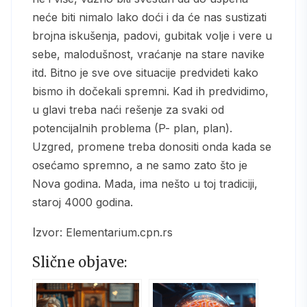
neće biti nimalo lako doći i da će nas sustizati
brojna iskušenja, padovi, gubitak volje i vere u
sebe, malodušnost, vraćanje na stare navike
itd. Bitno je sve ove situacije predvideti kako
bismo ih dočekali spremni. Kad ih predvidimo,
u glavi treba naći rešenje za svaki od
potencijalnih problema (P- plan, plan).
Uzgred, promene treba donositi onda kada se
osećamo spremno, a ne samo zato što je
Nova godina. Mada, ima nešto u toj tradiciji,
staroj 4000 godina.
Izvor: Elementarium.cpn.rs
Slične objave: