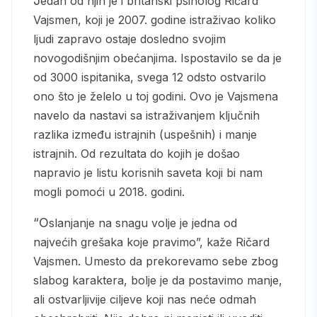
Jedan od njih je i britanski psiholog Ričard
Vajsmen, koji je 2007. godine istraživao koliko
ljudi zapravo ostaje dosledno svojim
novogodišnjim obećanjima. Ispostavilo se da je
od 3000 ispitanika, svega 12 odsto ostvarilo
ono što je želelo u toj godini. Ovo je Vajsmena
navelo da nastavi sa istraživanjem ključnih
razlika između istrajnih (uspešnih) i manje
istrajnih. Od rezultata do kojih je došao
napravio je listu korisnih saveta koji bi nam
mogli pomoći u 2018. godini.
“Oslanjanje na snagu volje je jedna od
najvećih grešaka koje pravimo”, kaže Ričard
Vajsmen. Umesto da prekorevamo sebe zbog
slabog karaktera, bolje je da postavimo manje,
ali ostvarljivije ciljeve koji nas neće odmah