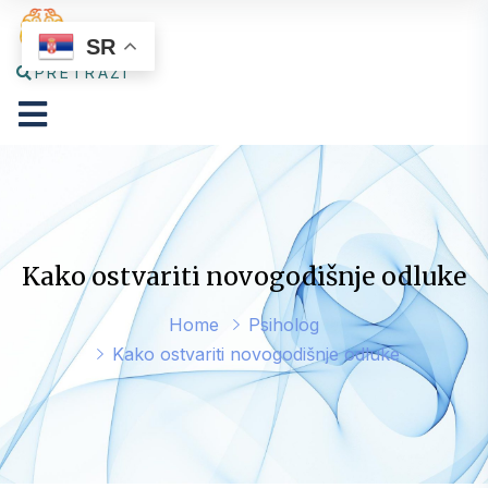
SR
PRETRAŽI
Kako ostvariti novogodišnje odluke
Home
Psiholog
Kako ostvariti novogodišnje odluke