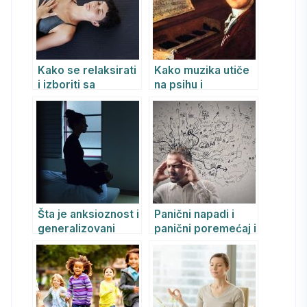
Kako se relaksirati
Kako muzika utiče
i izboriti sa
na psihu i
stresom?
psihološko stanje
ljudi
Šta je anksioznost i
Panični napadi i
generalizovani
panični poremećaj i
anksiozni
kako se uspešno
poremećaj
leče