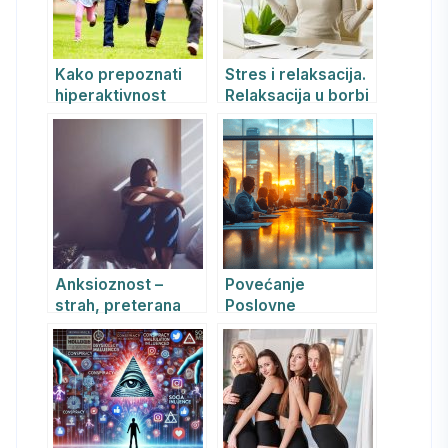
Kako prepoznati
Stres i relaksacija.
hiperaktivnost
Relaksacija u borbi
(ADHD) kod deteta
protiv stresa
Anksioznost –
Povećanje
strah, preterana
Poslovne
briga i
Uspešnosti Kroz
uznemirenost
Primenu REBT
Pristupa