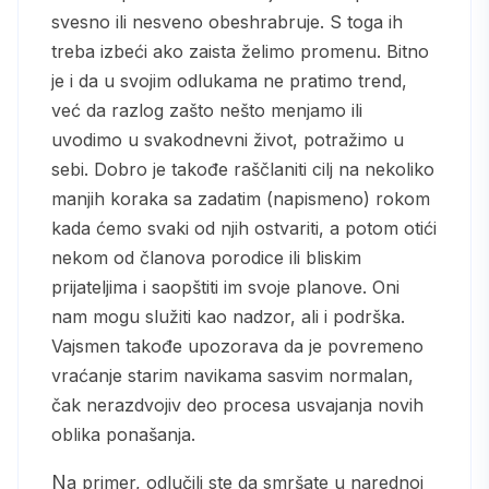
svesno ili nesveno obeshrabruje. S toga ih
treba izbeći ako zaista želimo promenu. Bitno
je i da u svojim odlukama ne pratimo trend,
već da razlog zašto nešto menjamo ili
uvodimo u svakodnevni život, potražimo u
sebi. Dobro je takođe raščlaniti cilj na nekoliko
manjih koraka sa zadatim (napismeno) rokom
kada ćemo svaki od njih ostvariti, a potom otići
nekom od članova porodice ili bliskim
prijateljima i saopštiti im svoje planove. Oni
nam mogu služiti kao nadzor, ali i podrška.
Vajsmen takođe upozorava da je povremeno
vraćanje starim navikama sasvim normalan,
čak nerazdvojiv deo procesa usvajanja novih
oblika ponašanja.
Na primer, odlučili ste da smršate u narednoj