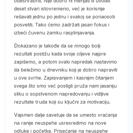
obeshrabriti. Nije dobro ni menjati ili uvoditi
deset stvari istovremeno, već je korisnije
rešavati jednu po jednu i svakoj se ponaosob
posvetiti. Tako ćemo zadržati jasan fokus i
izbeći čuvenu zamku rasplinjavanja.
Dokazano je takođe da se mnogo bolji
rezultati postižu kada svoje ciljeve najpre
zapišemo, a potom svaki napredak nastavimo
da beležimo u dnevniku koji je dobro napraviti
u ove svrhe. Zapisivanjem i kasnijim čitanjem
svega što smo već postigli pruža nam jasaniju
sliku o sopstvenom napredovanju i vidljive
rezultate truda koji su ključni za motivaciju.
Vajsmen dalje savetuje da se umesto vraćanja
na ranije neuspehe usresredimo na nove
odluke i početke. Prisećanje na neuspehe