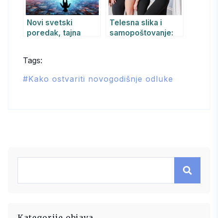
Novi svetski
Telesna slika i
poredak, tajna
samopoštovanje:
društva i
kako se osloboditi
psihološke
pritiska
Tags:
manipulacije: kako
savremenih ideala
se zaštititi od
lepote i izgraditi
Kako ostvariti novogodišnje odluke
savremenih
zdravo poverenje u
mehanizama
sebe
kontrole
Kategorije objava