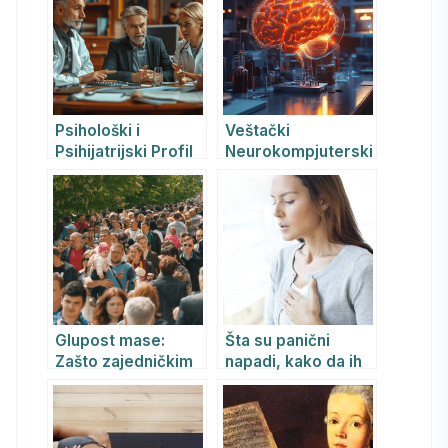
Psihološki i
Veštački
Psihijatrijski Profil
Neurokompjuterski
Svetskih Lidera i
Sistem (HVNS):
Predsednika
Most Između
Država: Potreba za
Ljudskog Uma i
Osnivanjem
Mašine
Nezavisne
Psihijatrijske
Komisije
Glupost mase:
Šta su panični
Zašto zajedničkim
napadi, kako da ih
snagama donosimo
prepoznate i kako
pogrešne odluke?
da ih pobedite?