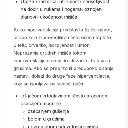
Ubrzan rad srca; utrnulost i neosetljivost
na dodir u rukama i nogama; oznojeni
dlanovi i ukočenost mišića
Kako hiperventilacija predstavlja fizički napor,
osoba koja hiperventilira često oseća toplotu
u telu, crvenilo, iscrpljenost i umor.
Naprezanje grudnih mišića tokom
hiperventilacije dovodi do stezanja i bolova u
grudima. Ako se prebrzo ili preduboko disanje
nastavi, dolazi do druge faze hiperventilacije,
koja se ispoljava na sledeći način
još jačom vrtoglavicom, često praćenom
osećajem mučnine
osećanjem gušenja
bolom u grudima
privremenom oduzetošću mišića