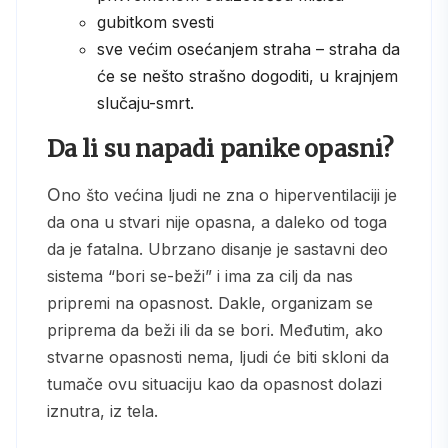
gubitkom svesti
sve većim osećanjem straha – straha da
će se nešto strašno dogoditi, u krajnjem
slučaju-smrt.
Da li su napadi panike opasni?
Ono što većina ljudi ne zna o hiperventilaciji je
da ona u stvari nije opasna, a daleko od toga
da je fatalna. Ubrzano disanje je sastavni deo
sistema “bori se-beži” i ima za cilj da nas
pripremi na opasnost. Dakle, organizam se
priprema da beži ili da se bori. Međutim, ako
stvarne opasnosti nema, ljudi će biti skloni da
tumače ovu situaciju kao da opasnost dolazi
iznutra, iz tela.