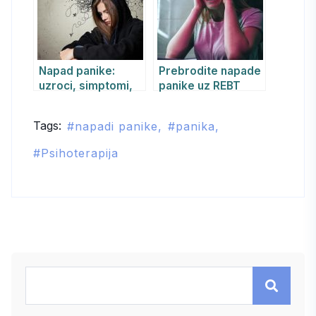
jačanju
samopouzdanja
Napad panike:
Prebrodite napade
uzroci, simptomi,
panike uz REBT
lečenje i tehnike
terapiju
samopomoći
Tags:
napadi panike
panika
Psihoterapija