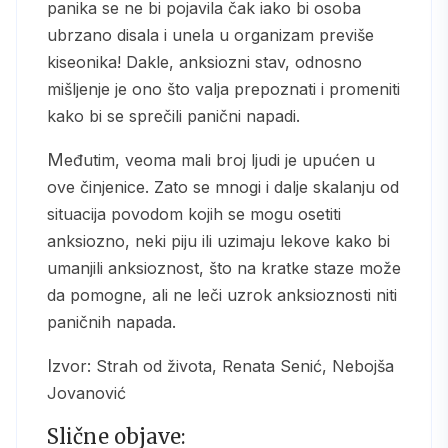
panika se ne bi pojavila čak iako bi osoba
ubrzano disala i unela u organizam previše
kiseonika! Dakle, anksiozni stav, odnosno
mišljenje je ono što valja prepoznati i promeniti
kako bi se sprečili panični napadi.
Međutim, veoma mali broj ljudi je upućen u
ove činjenice. Zato se mnogi i dalje skalanju od
situacija povodom kojih se mogu osetiti
anksiozno, neki piju ili uzimaju lekove kako bi
umanjili anksioznost, što na kratke staze može
da pomogne, ali ne leči uzrok anksioznosti niti
paničnih napada.
Izvor: Strah od života, Renata Senić, Nebojša
Jovanović
Slične objave: