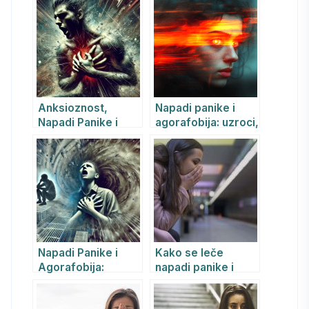
leče
Anksioznost,
Napadi panike i
Napadi Panike i
agorafobija: uzroci,
Agorafobija: Kako
simptomi,
ih Prepoznati i
dijagnostika i
Prevazići uz Pomoć
saveti za
REBT
prevenciju
Napadi Panike i
Kako se leče
Agorafobija:
napadi panike i
Stručni Vodič kroz
panični poremećaj?
REBT i Psihijatrijski