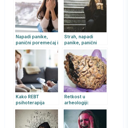
Pristup
Napadi panike,
Strah, napadi
panični poremećaj i
panike, panični
agorafobija –
poremećaj i
simptomi, uzroci i
agorafobija –
lečenje
simptomi, uzroci i
lečenje –
psihoterapija
Kako REBT
Retkost u
psihoterapija
arheologiji:
pomaže mladima u
Pronađen mozak
prevazilaženju
star 2.600 godina!
anksioznosti,
napada panike i