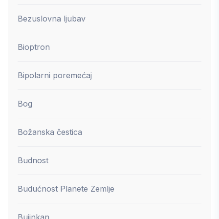
Bezuslovna ljubav
Bioptron
Bipolarni poremećaj
Bog
Božanska čestica
Budnost
Budućnost Planete Zemlje
Bujinkan