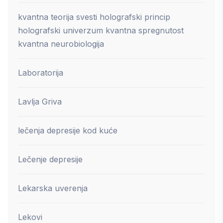
kvantna teorija svesti holografski princip
holografski univerzum kvantna spregnutost
kvantna neurobiologija
Laboratorija
Lavlja Griva
lečenja depresije kod kuće
Lečenje depresije
Lekarska uverenja
Lekovi