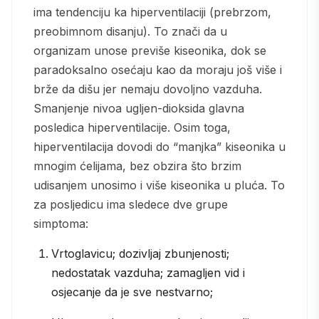
ima tendenciju ka hiperventilaciji (prebrzom,
preobimnom disanju). To znači da u
organizam unose previše kiseonika, dok se
paradoksalno osećaju kao da moraju još više i
brže da dišu jer nemaju dovoljno vazduha.
Smanjenje nivoa ugljen-dioksida glavna
posledica hiperventilacije. Osim toga,
hiperventilacija dovodi do “manjka” kiseonika u
mnogim ćelijama, bez obzira što brzim
udisanjem unosimo i više kiseonika u pluća. To
za posljedicu ima sledece dve grupe
simptoma:
Vrtoglavicu; dozivljaj zbunjenosti;
nedostatak vazduha; zamagljen vid i
osjecanje da je sve nestvarno;