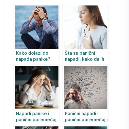
Kako dolazi do
Šta su panični
napada panike?
napadi, kako da ih
prepoznate i kako
da ih pobedite?
Napadi panike i
Panični napadi i
panični poremećaj
panični poremećaj i
kako se uspešno