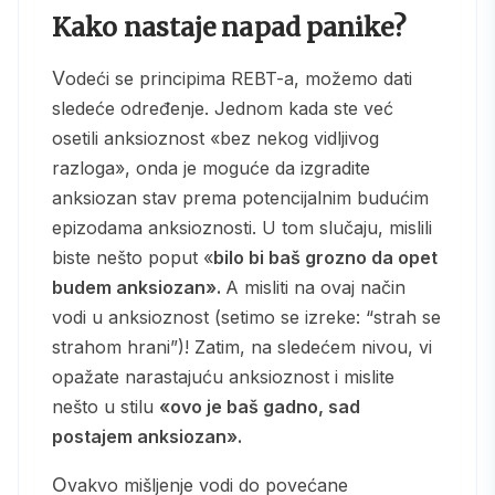
Kako nastaje napad panike?
Vodeći se principima REBT-a, možemo dati
sledeće određenje. Jednom kada ste već
osetili anksioznost «bez nekog vidljivog
razloga», onda je moguće da izgradite
anksiozan stav prema potencijalnim budućim
epizodama anksioznosti. U tom slučaju, mislili
biste nešto poput «
bilo bi baš grozno da opet
budem anksiozan».
A misliti na ovaj način
vodi u anksioznost (setimo se izreke: “strah se
strahom hrani”)! Zatim, na sledećem nivou, vi
opažate narastajuću anksioznost i mislite
nešto u stilu
«ovo je baš gadno, sad
postajem anksiozan».
Ovakvo mišljenje vodi do povećane