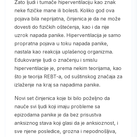
Zato ljudi i tumače hiperventilaciju kao znak
neke fizičke mane ili bolesti. Koliko god ova
pojava bila neprijatna, činjenica je da ne može
dovesti do fizičkih oštećenja, kao i da nije
uzrok napada panike. Hiperventilacija je samo
propratna pojava u toku napada panike,
nastala kao reakcija uplašenog organizma.
Edukovanje ljudi o značenju i smislu
hiperventilacije je, prema nekim teorijama, kao
što je teorija REBT-a, od suštinskog značaja za
izlaženje na kraj sa napadima panike.
Novi set činjenica koje bi bilo poželjno da
nauče svi ljudi koji imaju probleme sa
epizodama panike je da bez prisustva
anksiznog stava koji glasi da je anksioznost, i
sve njene posledice, grozna i nepodnošljiva,