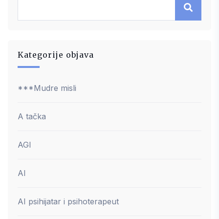
Kategorije objava
***Mudre misli
A tačka
AGI
AI
AI psihijatar i psihoterapeut