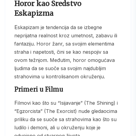
Horor kao Sredstvo
Eskapizma
Eskapizam je tendencija da se izbegne
neprijatna realnost kroz umetnost, zabavu ili
fantaziju. Horor žanr, sa svojim elementima
straha i napetosti, čini se kao nespojiv sa
ovom težnjom. Međutim, horor omogućava
ljudima da se suoče sa svojim najdubljim
strahovima u kontrolisanom okruženju.
Primeri u Filmu
Filmovi kao što su “Isijavanje” (The Shining) i
“Egzorcista” (The Exorcist) nude gledaocima
priliku da se suoče sa strahovima kao što su
ludilo i demoni, ali u okruženju koje je
odvojeno od stvarnog života.