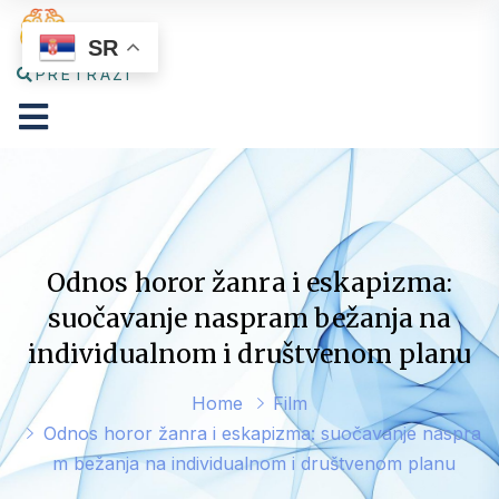
SR
PRETRAŽI
Odnos horor žanra i eskapizma:
suočavanje naspram bežanja na
individualnom i društvenom planu
Home
Film
Odnos horor žanra i eskapizma: suočavanje naspra
m bežanja na individualnom i društvenom planu