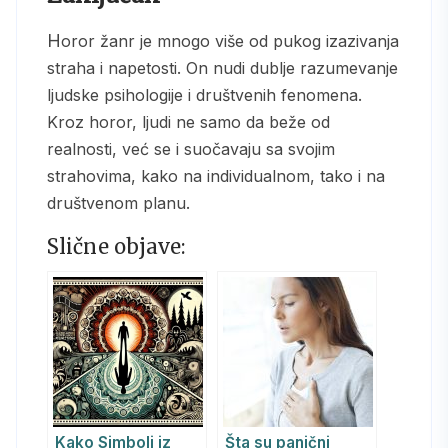
Horor žanr je mnogo više od pukog izazivanja
straha i napetosti. On nudi dublje razumevanje
ljudske psihologije i društvenih fenomena.
Kroz horor, ljudi ne samo da beže od
realnosti, već se i suočavaju sa svojim
strahovima, kako na individualnom, tako i na
društvenom planu.
Slične objave:
Kako Simboli iz
Šta su panični