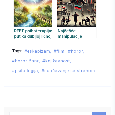
Realnosti Zla
REBT psihoterapija:
Najčešće
put ka dubljoj ličnoj
manipulacije
promeni i
političkih
kolektivnom
apsolutističkih
Tags:
eskapizam
film
horor
osvešćenju
režima i njihov
psihološki uticaj
horor žanr
književnost
psihologija
suočavanje sa strahom