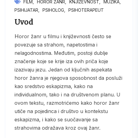
FILM
HOROR ŽANR
KNJIŽEVNOST
MUZIKA
PSIHIJATAR
PSIHOLOG
PSIHOTERAPEUT
Uvod
Horor žanr u filmu i književnosti često se
povezuje sa strahom, napetostima i
nelagodnostima. Međutim, postoji dublje
značenje koje se krije iza ovih priča koje
izazivaju jezu. Jedan od ključnih aspekata
horor žanra je njegova sposobnost da posluži
kao sredstvo eskapizma, kako na
individualnom, tako i na društvenom planu. U
ovom tekstu, razmotrićemo kako horor žanr
utiče na pojedinca i društvo u kontekstu
eskapizma, i kako se suočavanje sa
strahovima odražava kroz ovaj žanr.