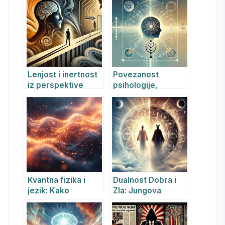
individuacija i
psihijatrija i religija
samoprihvatanje
Lenjost i inertnost
Povezanost
iz perspektive
psihologije,
Junga – Kako
psihoterapije i
prevazići
metafizike sa
unutrašnje blokade
Biblijom,
i postići lični rast
hrišćanstvom,
kabalom i drugim
duhovnim učenjima
Kvantna fizika i
Dualnost Dobra i
jezik: Kako
Zla: Jungova
lingvistika i svest
Perspektiva o
oblikuju stvarnost
Hristu, Sotoni i
Psihološkoj