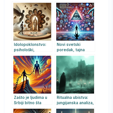
psihijatrijski i
romana Čiča Gorio
filozofski aspekti
Idolopoklonstvo:
Novi svetski
psihološki,
poredak, tajna
psihijatrijski i
društva i
Jungijanski pogled
psihološke
manipulacije: kako
se zaštititi od
savremenih
mehanizama
kontrole
Zašto je ljudima u
Ritualna ubistva:
Srbiji bitno šta
jungijanska analiza,
drugi misle: Jung,
okultizam,