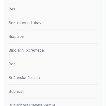
Bes
Bezuslovna ljubav
Bioptron
Bipolarni poremećaj
Bog
Božanska čestica
Budnost
Budućnost Planete Zemlje