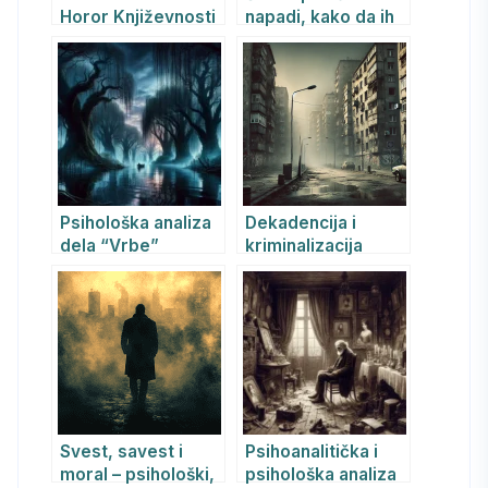
Horor Književnosti
napadi, kako da ih
Pomažu u
prepoznate i kako
Prevazilaženju
da ih pobedite?
Anksioznosti kroz
Jungovu
Transcendentnu
Funkciju
Psihološka analiza
Dekadencija i
dela “Vrbe”
kriminalizacija
Algernona
srpskog društva:
Blekvuda
psihološka
perspektiva,
psihijatrijski uvid i
REBT pristup
Svest, savest i
Psihoanalitička i
moral – psihološki,
psihološka analiza