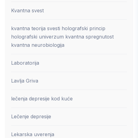
Kvantna svest
kvantna teorija svesti holografski princip
holografski univerzum kvantna spregnutost
kvantna neurobiologija
Laboratorija
Lavlja Griva
lečenja depresije kod kuće
Lečenje depresije
Lekarska uverenja