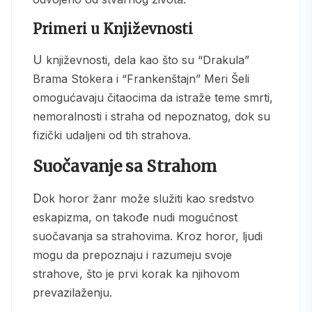
Primeri u Književnosti
U književnosti, dela kao što su “Drakula”
Brama Stokera i “Frankenštajn” Meri Šeli
omogućavaju čitaocima da istraže teme smrti,
nemoralnosti i straha od nepoznatog, dok su
fizički udaljeni od tih strahova.
Suočavanje sa Strahom
Dok horor žanr može služiti kao sredstvo
eskapizma, on takođe nudi mogućnost
suočavanja sa strahovima. Kroz horor, ljudi
mogu da prepoznaju i razumeju svoje
strahove, što je prvi korak ka njihovom
prevazilaženju.