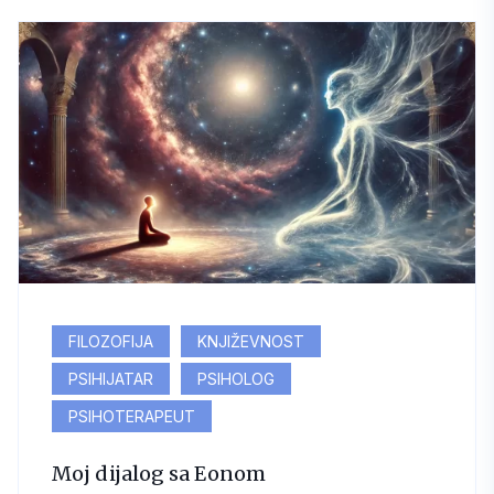
FILOZOFIJA
KNJIŽEVNOST
PSIHIJATAR
PSIHOLOG
PSIHOTERAPEUT
Moj dijalog sa Eonom