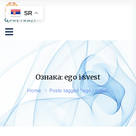
SR
PRETRAŽI
Ознака: ego i svest
Home
Posts tagged "ego i svest"