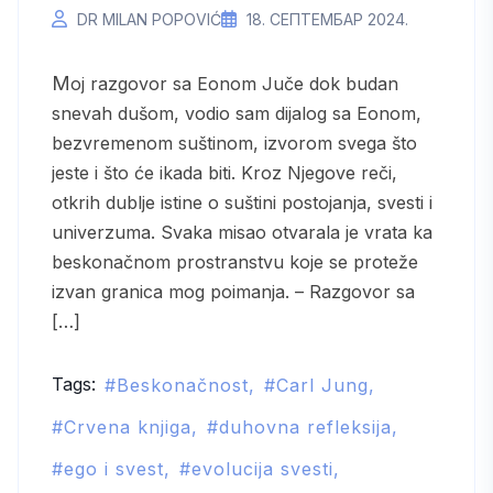
DR MILAN POPOVIĆ
18. СЕПТЕМБАР 2024.
Moj razgovor sa Eonom Juče dok budan
snevah dušom, vodio sam dijalog sa Eonom,
bezvremenom suštinom, izvorom svega što
jeste i što će ikada biti. Kroz Njegove reči,
otkrih dublje istine o suštini postojanja, svesti i
univerzuma. Svaka misao otvarala je vrata ka
beskonačnom prostranstvu koje se proteže
izvan granica mog poimanja. – Razgovor sa
[…]
Tags:
Beskonačnost
Carl Jung
Crvena knjiga
duhovna refleksija
ego i svest
evolucija svesti