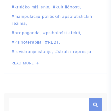
kritičko mišljenje
kult ličnosti
manipulacije političkih apsolutističkih
režima
propaganda
psihološki efekti
Psihoterapija
REBT
revidiranje istorije
strah i represija
READ MORE