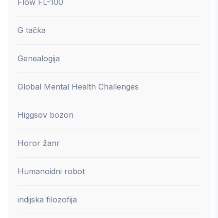
Flow FL-100
G tačka
Genealogija
Global Mental Health Challenges
Higgsov bozon
Horor žanr
Humanoidni robot
indijska filozofija