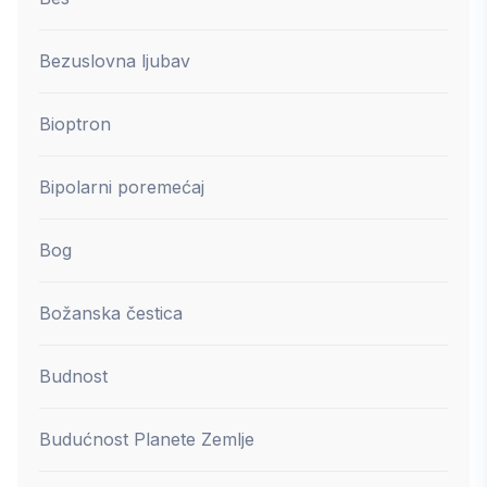
Bezuslovna ljubav
Bioptron
Bipolarni poremećaj
Bog
Božanska čestica
Budnost
Budućnost Planete Zemlje