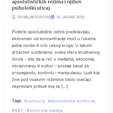
apsolutističkih režima i njihov
psihološki uticaj
DR MILAN POPOVIĆ
14. ЈАНУАР 2025.
Politički apsolutistički režimi predstavljaju
ekstreman vid koncentracije moći u rukama
jedne osobe ili vrlo uskog kruga. U takvim
državnim uređenjima, svaka sfera društvenog
života – bilo da je reč o medijima, ekonomiji,
obrazovanju ili kulturi – postaje kanal za
propagandu, kontrolu i manipulaciju. Ljudi koji
žive pod ovakvim režimima često osećaju
neprestani pritisak koji se […]
Tags:
cenzura
ekonomska kontrola
KBT
kontrola medija