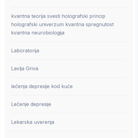
kvantna teorija svesti holografski princip
holografski univerzum kvantna spregnutost
kvantna neurobiologija
Laboratorija
Lavlja Griva
lečenja depresije kod kuće
Lečenje depresije
Lekarska uverenja