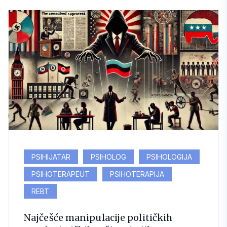
PSIHIJATAR
PSIHOLOG
PSIHOLOGIJA
PSIHOTERAPEUT
PSIHOTERAPIJA
REBT
Najčešće manipulacije političkih