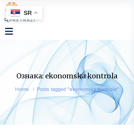
SR
PRETRAŽI
Ознака: ekonomska kontrola
Home
Posts tagged "ekonomska kontrola"