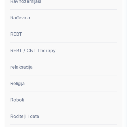
Ravnozemljaši
Rađevina
REBT
REBT / CBT Therapy
relaksacija
Religija
Roboti
Roditelji i dete