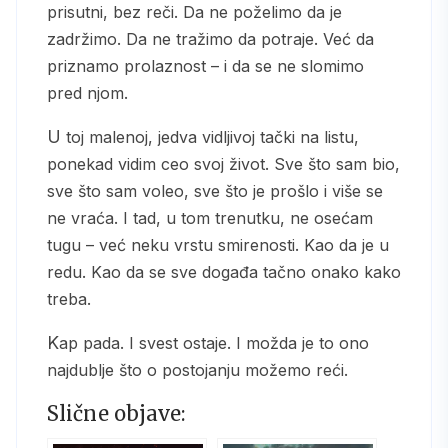
prisutni, bez reči. Da ne poželimo da je
zadržimo. Da ne tražimo da potraje. Već da
priznamo prolaznost – i da se ne slomimo
pred njom.
U toj malenoj, jedva vidljivoj tački na listu,
ponekad vidim ceo svoj život. Sve što sam bio,
sve što sam voleo, sve što je prošlo i više se
ne vraća. I tad, u tom trenutku, ne osećam
tugu – već neku vrstu smirenosti. Kao da je u
redu. Kao da se sve događa tačno onako kako
treba.
Kap pada. I svest ostaje. I možda je to ono
najdublje što o postojanju možemo reći.
Slične objave: