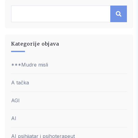
Kategorije objava
***Mudre misli
A tačka
AGI
AI
AI psihijatar i psihoterapeut