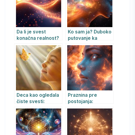
Da li je svest
Ko sam ja? Duboko
konačna realnost?
putovanje ka
Sveobuhvatno
svesti, duši i
istraživanje
Apsolutu
Analitičkog
idealizma Bernarda
Kastrupa
Deca kao ogledala
Praznina pre
čiste svesti:
postojanja:
Samadhi u
Bezvremenski
najčistijem obliku
potencijal i Tvorac
kao beskonačna
svest