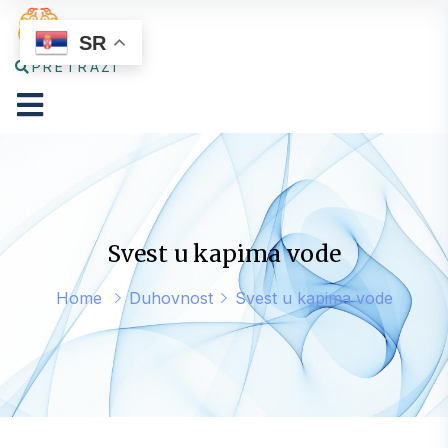
SR
PRETRAŽI
Svest u kapima vode
Home
Duhovnost
Svest u kapima vode