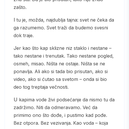
zašto.
I tu je, možda, najdublja tajna: svet ne čeka da
ga razumemo. Svet traži da budemo svesni
dok traje.
Jer kao što kap sklizne niz staklo i nestane –
tako nestane i trenutak. Tako nestane pogled,
osmeh, misao. Ništa ne ostaje. Ništa se ne
ponavlja. Ali ako si tada bio prisutan, ako si
video, ako si ćutao sa svetom – onda si bio
deo tog treptaja večnosti.
U kapima vode živi podsećanje da nismo tu da
zadržimo. Niti da odmeravamo. Već da
primimo ono što dođe, i pustimo kad pođe.
Bez otpora. Bez vezivanja. Kao voda – koja