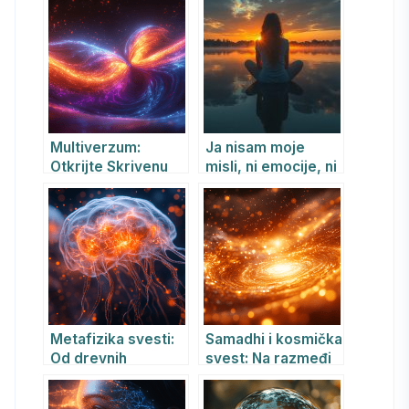
Multiverzum:
Ja nisam moje
Otkrijte Skrivenu
misli, ni emocije, ni
Stvarnost Kroz
telo: Filozofski i
Teoriju Integralnih
duhovni put ka
Metadimenzija
dubljem
razumevanju
sebstva
Metafizika svesti:
Samadhi i kosmička
Od drevnih
svest: Na razmeđi
filozofija do
drevne mudrosti i
savremenih
savremene nauke