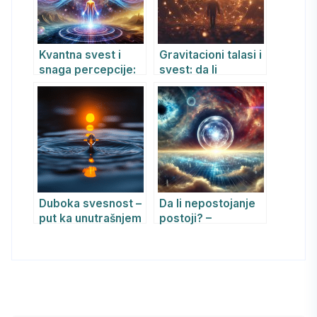
Kvantna svest i
Gravitacioni talasi i
snaga percepcije:
svest: da li
Kreiranje realnosti
kosmičke vibracije
kroz svest
oblikuju naše
unutrašnje ja?
Duboka svesnost –
Da li nepostojanje
put ka unutrašnjem
postoji? –
jedinstvu i slobodi
Filozofija, nauka i
paradoksi svesti