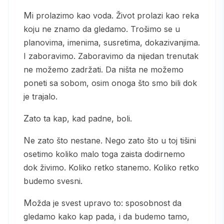
Mi prolazimo kao voda. Život prolazi kao reka
koju ne znamo da gledamo. Trošimo se u
planovima, imenima, susretima, dokazivanjima.
I zaboravimo. Zaboravimo da nijedan trenutak
ne možemo zadržati. Da ništa ne možemo
poneti sa sobom, osim onoga što smo bili dok
je trajalo.
Zato ta kap, kad padne, boli.
Ne zato što nestane. Nego zato što u toj tišini
osetimo koliko malo toga zaista dodirnemo
dok živimo. Koliko retko stanemo. Koliko retko
budemo svesni.
Možda je svest upravo to: sposobnost da
gledamo kako kap pada, i da budemo tamo,