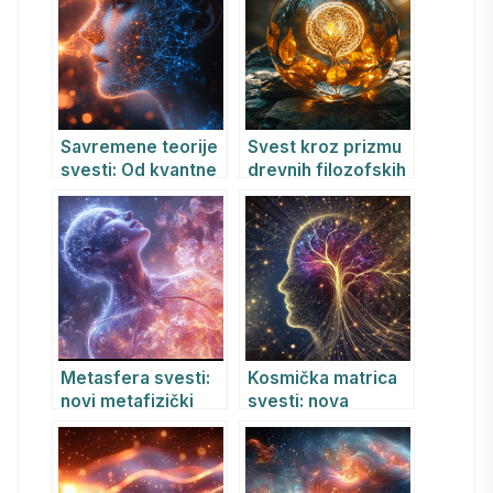
neuronaučnih
otkrića
Savremene teorije
Svest kroz prizmu
svesti: Od kvantne
drevnih filozofskih
fizike do veštačke
tradicija: Put od
inteligencije
istoka do zapada
Metasfera svesti:
Kosmička matrica
novi metafizički
svesti: nova
model stvarnosti
perspektiva
interakcije uma i
univerzuma