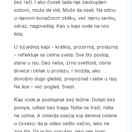
bez reči. I ako čovek tada nije zaokupljen
sobom, može da vidi. Može da oseti. Ne istinu
u njenom konačnom obliku, već njenu senku,
odraz, nagoveštaj. Kao u kapi vode na ivici
lista.
U toj jednoj kapi – kratkoj, prozirnoj, prolaznoj
– reflektuje se celina sveta. Sve što postoji,
stane u nju. Deo neba, zrno svetlosti, obrisi
drveća i oblak u prolazu. I možda, ako
dovoljno
dugo gledaš, prepoznaš i sebe u njoj.
Ne lice – već pogled. Svest.
Kap vode je postojanje bez težine. Dolazi bez
pompe, odlazi bez traga. Ništa ne traži, ništa
ne uzima. A ostavlja osećaj koji danima ostane
u čoveku: da je video nešto važno, iako ne
zna šta. Da je bio prisutan, iako nije znao