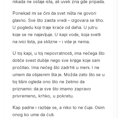
nikada ne ostaje ista, ali uvek zna gde pripada.
Ponekad mi se čini da svet ništa ne govori
glasno. Sve što zaista vredi – izgovara se tiho.
U pogledu koji traje kraće od daha. U jutru
koje se ne najavljuje. U kapi vode, koja svetli
na ivici lista, pa sklizne – i više je nema.
U toj kapi, u toj nepovratnosti, ima nečega što
dotiče svest dublje nego sve knjige koje sam
pročitao. Ima nečeg što zadrhti u meni. I ne
umem da objasnim šta je. Možda zato što se u
toj tišini ogleda ono što ne želimo da
priznamo: da je sve što imamo zapravo
privremeno, krhko, u pokretu.
Kap padne i razbije se, a niko to ne čuje. Osim
onog ko ume da ćuti.