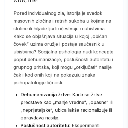
Pored individualnog zla, istorija je svedok
masovnih zločina i ratnih sukoba u kojima na
stotine ili hiljade ljudi učestvuje u ubistvima.
Kako se objašnjava situacija u kojoj „običan
čovek“ uzima oružje i postaje saučesnik u
ubistvima? Socijalna psihologija nudi koncepte
poput dehumanizacije, poslušnosti autoritetu i
grupnog pritiska, koji mogu „otključati“ nasilje
čak i kod onih koji ne pokazuju znake
psihopatologije ličnosti.
Dehumanizacija žrtve
: Kada se žrtve
predstave kao „manje vredne“, „opasne“ ili
„neprijateljske“, ubica lakše racionalizuje ili
opravdava nasilje.
Poslušnost autoritetu
: Eksperimenti