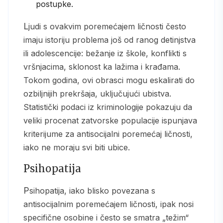
postupke.
Ljudi s ovakvim poremećajem ličnosti često
imaju istoriju problema još od ranog detinjstva
ili adolescencije: bežanje iz škole, konflikti s
vršnjacima, sklonost ka lažima i krađama.
Tokom godina, ovi obrasci mogu eskalirati do
ozbiljnijih prekršaja, uključujući ubistva.
Statistički podaci iz kriminologije pokazuju da
veliki procenat zatvorske populacije ispunjava
kriterijume za antisocijalni poremećaj ličnosti,
iako ne moraju svi biti ubice.
Psihopatija
Psihopatija, iako blisko povezana s
antisocijalnim poremećajem ličnosti, ipak nosi
specifične osobine i često se smatra „težim“