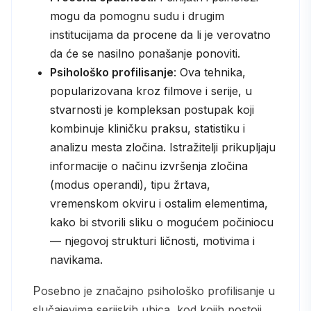
mogu da pomognu sudu i drugim
institucijama da procene da li je verovatno
da će se nasilno ponašanje ponoviti.
Psihološko profilisanje
: Ova tehnika,
popularizovana kroz filmove i serije, u
stvarnosti je kompleksan postupak koji
kombinuje kliničku praksu, statistiku i
analizu mesta zločina. Istražitelji prikupljaju
informacije o načinu izvršenja zločina
(modus operandi), tipu žrtava,
vremenskom okviru i ostalim elementima,
kako bi stvorili sliku o mogućem počiniocu
— njegovoj strukturi ličnosti, motivima i
navikama.
Posebno je značajno psihološko profilisanje u
slučajevima serijskih ubica, kod kojih postoji