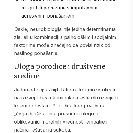
mogu biti povezane s impulzivnim
agresivnim ponašanjem.
Dakle, neurobiologija nije jedina determinanta
zla, ali u kombinaciji s psihološkim i socijalnim
faktorima može značajno da povisi rizik od
nasilnog ponašanja.
Uloga porodice i društvene
sredine
Jedan od najvažnijih faktora koji može uticati
na razvoj ubica i kriminalaca jeste okruženje u
kojem odrastaju. Porodica kao prvobitna
„ćelija društva“ ima presudnu ulogu u
oblikovanju moralnih vrednosti, empatije i
načina rešavanja sukoba.