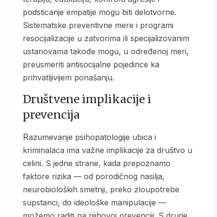
podsticanje empatije mogu biti delotvorne.
Sistematske preventivne mere i programi
resocijalizacije u zatvorima ili specijalizovanim
ustanovama takođe mogu, u određenoj meri,
preusmeriti antisocijalne pojedince ka
prihvatljivijem ponašanju.
Društvene implikacije i
prevencija
Razumevanje psihopatologije ubica i
kriminalaca ima važne implikacije za društvo u
celini. S jedne strane, kada prepoznamo
faktore rizika — od porodičnog nasilja,
neurobioloških smetnji, preko zloupotrebe
supstanci, do ideološke manipulacije —
možemo raditi na njihovoj prevenciji. S druge