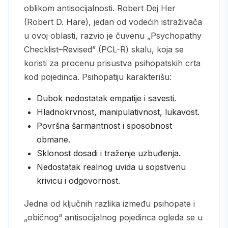
oblikom antisocijalnosti. Robert Dej Her
(Robert D. Hare), jedan od vodećih istraživača
u ovoj oblasti, razvio je čuvenu „Psychopathy
Checklist–Revised” (PCL-R) skalu, koja se
koristi za procenu prisustva psihopatskih crta
kod pojedinca. Psihopatiju karakterišu:
Dubok nedostatak empatije i savesti.
Hladnokrvnost, manipulativnost, lukavost.
Površna šarmantnost i sposobnost
obmane.
Sklonost dosadi i traženje uzbuđenja.
Nedostatak realnog uvida u sopstvenu
krivicu i odgovornost.
Jedna od ključnih razlika između psihopate i
„običnog“ antisocijalnog pojedinca ogleda se u