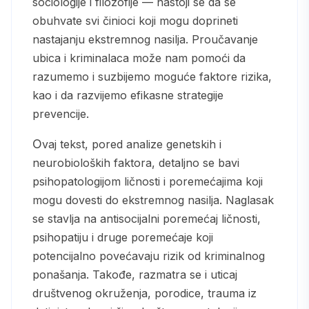
sociologije i filozofije — nastoji se da se
obuhvate svi činioci koji mogu doprineti
nastajanju ekstremnog nasilja. Proučavanje
ubica i kriminalaca može nam pomoći da
razumemo i suzbijemo moguće faktore rizika,
kao i da razvijemo efikasne strategije
prevencije.
Ovaj tekst, pored analize genetskih i
neurobioloških faktora, detaljno se bavi
psihopatologijom ličnosti i poremećajima koji
mogu dovesti do ekstremnog nasilja. Naglasak
se stavlja na antisocijalni poremećaj ličnosti,
psihopatiju i druge poremećaje koji
potencijalno povećavaju rizik od kriminalnog
ponašanja. Takođe, razmatra se i uticaj
društvenog okruženja, porodice, trauma iz