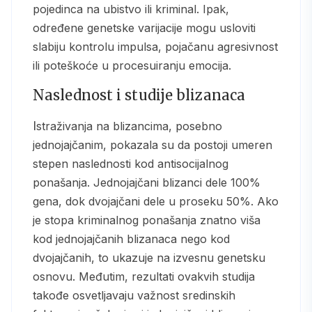
pojedinca na ubistvo ili kriminal. Ipak,
određene genetske varijacije mogu usloviti
slabiju kontrolu impulsa, pojačanu agresivnost
ili poteškoće u procesuiranju emocija.
Naslednost i studije blizanaca
Istraživanja na blizancima, posebno
jednojajčanim, pokazala su da postoji umeren
stepen naslednosti kod antisocijalnog
ponašanja. Jednojajčani blizanci dele 100%
gena, dok dvojajčani dele u proseku 50%. Ako
je stopa kriminalnog ponašanja znatno viša
kod jednojajčanih blizanaca nego kod
dvojajčanih, to ukazuje na izvesnu genetsku
osnovu. Međutim, rezultati ovakvih studija
takođe osvetljavaju važnost sredinskih