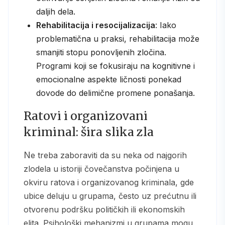
daljih dela.
Rehabilitacija i resocijalizacija
: Iako
problematična u praksi, rehabilitacija može
smanjiti stopu ponovljenih zločina.
Programi koji se fokusiraju na kognitivne i
emocionalne aspekte ličnosti ponekad
dovode do delimične promene ponašanja.
Ratovi i organizovani
kriminal: šira slika zla
Ne treba zaboraviti da su neka od najgorih
zlodela u istoriji čovečanstva počinjena u
okviru ratova i organizovanog kriminala, gde
ubice deluju u grupama, često uz prećutnu ili
otvorenu podršku političkih ili ekonomskih
elita. Psihološki mehanizmi u grupama mogu