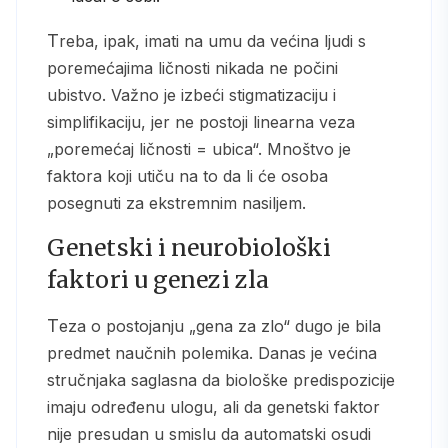
Treba, ipak, imati na umu da većina ljudi s
poremećajima ličnosti nikada ne počini
ubistvo. Važno je izbeći stigmatizaciju i
simplifikaciju, jer ne postoji linearna veza
„poremećaj ličnosti = ubica“. Mnoštvo je
faktora koji utiču na to da li će osoba
posegnuti za ekstremnim nasiljem.
Genetski i neurobiološki
faktori u genezi zla
Teza o postojanju „gena za zlo“ dugo je bila
predmet naučnih polemika. Danas je većina
stručnjaka saglasna da biološke predispozicije
imaju određenu ulogu, ali da genetski faktor
nije presudan u smislu da automatski osudi