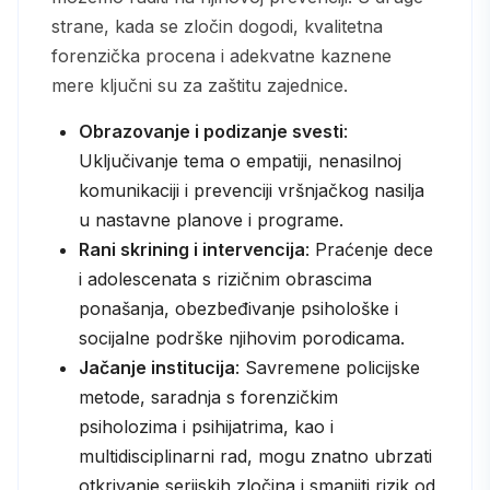
strane, kada se zločin dogodi, kvalitetna
forenzička procena i adekvatne kaznene
mere ključni su za zaštitu zajednice.
Obrazovanje i podizanje svesti
:
Uključivanje tema o empatiji, nenasilnoj
komunikaciji i prevenciji vršnjačkog nasilja
u nastavne planove i programe.
Rani skrining i intervencija
: Praćenje dece
i adolescenata s rizičnim obrascima
ponašanja, obezbeđivanje psihološke i
socijalne podrške njihovim porodicama.
Jačanje institucija
: Savremene policijske
metode, saradnja s forenzičkim
psiholozima i psihijatrima, kao i
multidisciplinarni rad, mogu znatno ubrzati
otkrivanje serijskih zločina i smanjiti rizik od