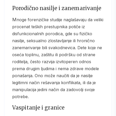
Porodično nasilje i zanemarivanje
Mnoge forenzičke studije naglašavaju da veliki
procenat teških prestupnika potiče iz
disfunkcionalnih porodica, gde su fizičko
nasilje, seksualno zlostavljanje ili hronično
zanemarivanje bili svakodnevica. Dete koje ne
oseća toplinu, zaštitu ili podršku od strane
roditelja, često razvija izvitoperen odnos
prema drugim ljudima i nema zdrave modele
ponašanja. Ono može naučiti da je nasilje
legitimni način rešavanja konflikata, ili da je
manipulacija jedini način da zadovolji svoje
potrebe.
Vaspitanje i granice