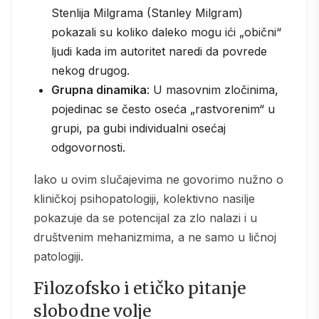
Stenlija Milgrama (Stanley Milgram)
pokazali su koliko daleko mogu ići „obični“
ljudi kada im autoritet naredi da povrede
nekog drugog.
Grupna dinamika
: U masovnim zločinima,
pojedinac se često oseća „rastvorenim“ u
grupi, pa gubi individualni osećaj
odgovornosti.
Iako u ovim slučajevima ne govorimo nužno o
kliničkoj psihopatologiji, kolektivno nasilje
pokazuje da se potencijal za zlo nalazi i u
društvenim mehanizmima, a ne samo u ličnoj
patologiji.
Filozofsko i etičko pitanje
slobodne volje