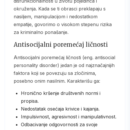
disfunkcionalnosti u životu pojedinca i
okruženja. Kada se ti obrasci preklapaju s
nasiljem, manipulacijom i nedostatkom
empatije, govorimo o visokom stepenu rizika
za kriminalno ponašanje.
Antisocijalni poremećaj ličnosti
Antisocijalni poremećaj ličnosti (eng. antisocial
personality disorder) jedan je od najznačajnijih
faktora koji se povezuju sa zločinima,
posebno onim nasilnim. Karakterišu ga:
Hronično kršenje društvenih normi i
propisa.
Nedostatak osećaja krivice i kajanja.
Impulsivnost, agresivnost i manipulativnost.
Odbacivanje odgovornosti za svoje