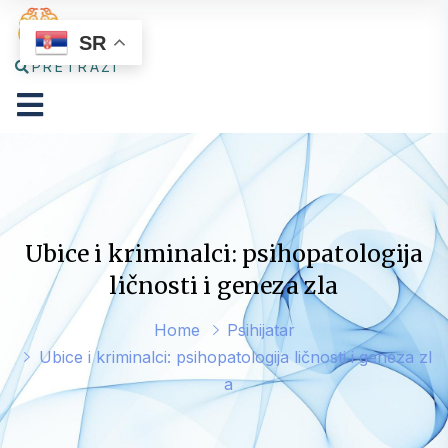
SR
PRETRAŽI
Ubice i kriminalci: psihopatologija
ličnosti i geneza zla
Home
Psihijatar
Ubice i kriminalci: psihopatologija ličnosti i geneza zl
a