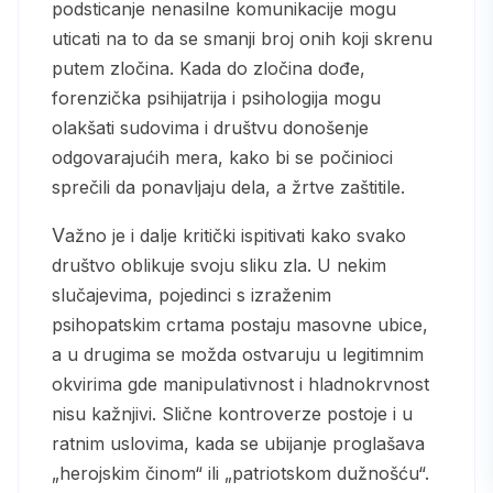
podsticanje nenasilne komunikacije mogu
uticati na to da se smanji broj onih koji skrenu
putem zločina. Kada do zločina dođe,
forenzička psihijatrija i psihologija mogu
olakšati sudovima i društvu donošenje
odgovarajućih mera, kako bi se počinioci
sprečili da ponavljaju dela, a žrtve zaštitile.
Važno je i dalje kritički ispitivati kako svako
društvo oblikuje svoju sliku zla. U nekim
slučajevima, pojedinci s izraženim
psihopatskim crtama postaju masovne ubice,
a u drugima se možda ostvaruju u legitimnim
okvirima gde manipulativnost i hladnokrvnost
nisu kažnjivi. Slične kontroverze postoje i u
ratnim uslovima, kada se ubijanje proglašava
„herojskim činom“ ili „patriotskom dužnošću“.