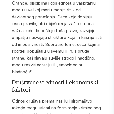
Granice, disciplina i doslednost u vaspitanju
mogu u velikoj meri umanjiti rizik od
devijantnog ponašanja. Deca koja dobijaju
jasna pravila, ali i objašnjenja zašto su ona
važna, uče da poštuju tuđa prava, razvijaju
empatiju i usvajaju strukturu koja ih kasnije štiti
od impulsivnosti. Suprotno tome, deca kojima
roditelji popuštaju u svemu ili ih, s druge
strane, kažnjavaju suviše strogo i haotično,
mogu razviti agresiju ili „emocionalnu
hladnoću“.
Društvene vrednosti i ekonomski
faktori
Odnos društva prema nasilju i siromaštvo
takođe mogu uticati na formiranje kriminalnog