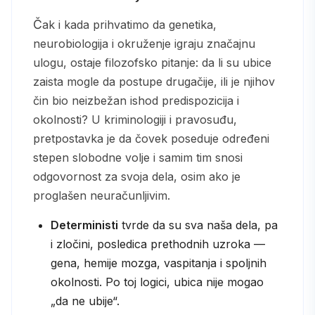
Čak i kada prihvatimo da genetika,
neurobiologija i okruženje igraju značajnu
ulogu, ostaje filozofsko pitanje: da li su ubice
zaista mogle da postupe drugačije, ili je njihov
čin bio neizbežan ishod predispozicija i
okolnosti? U kriminologiji i pravosuđu,
pretpostavka je da čovek poseduje određeni
stepen slobodne volje i samim tim snosi
odgovornost za svoja dela, osim ako je
proglašen neuračunljivim.
Deterministi
tvrde da su sva naša dela, pa
i zločini, posledica prethodnih uzroka —
gena, hemije mozga, vaspitanja i spoljnih
okolnosti. Po toj logici, ubica nije mogao
„da ne ubije“.