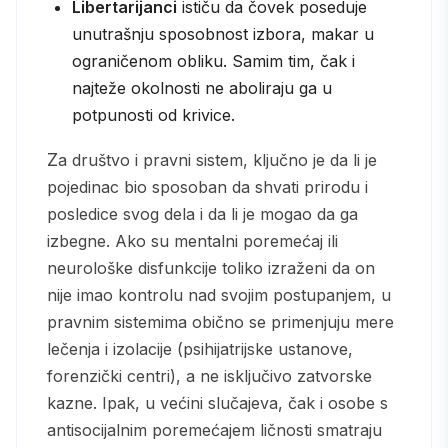
Libertarijanci
ističu da čovek poseduje
unutrašnju sposobnost izbora, makar u
ograničenom obliku. Samim tim, čak i
najteže okolnosti ne aboliraju ga u
potpunosti od krivice.
Za društvo i pravni sistem, ključno je da li je
pojedinac bio sposoban da shvati prirodu i
posledice svog dela i da li je mogao da ga
izbegne. Ako su mentalni poremećaj ili
neurološke disfunkcije toliko izraženi da on
nije imao kontrolu nad svojim postupanjem, u
pravnim sistemima obično se primenjuju mere
lečenja i izolacije (psihijatrijske ustanove,
forenzički centri), a ne isključivo zatvorske
kazne. Ipak, u većini slučajeva, čak i osobe s
antisocijalnim poremećajem ličnosti smatraju