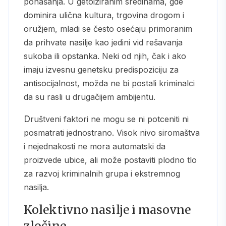
ponašanja. U getoiziranim sredinama, gde
dominira ulična kultura, trgovina drogom i
oružjem, mladi se često osećaju primoranim
da prihvate nasilje kao jedini vid rešavanja
sukoba ili opstanka. Neki od njih, čak i ako
imaju izvesnu genetsku predispoziciju za
antisocijalnost, možda ne bi postali kriminalci
da su rasli u drugačijem ambijentu.
Društveni faktori ne mogu se ni potceniti ni
posmatrati jednostrano. Visok nivo siromaštva
i nejednakosti ne mora automatski da
proizvede ubice, ali može postaviti plodno tlo
za razvoj kriminalnih grupa i ekstremnog
nasilja.
Kolektivno nasilje i masovne
zločine