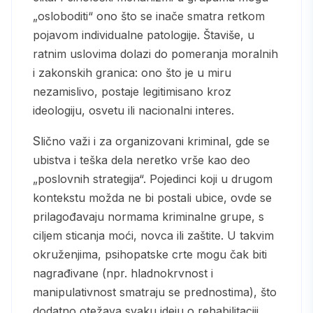
„osloboditi“ ono što se inače smatra retkom
pojavom individualne patologije. Štaviše, u
ratnim uslovima dolazi do pomeranja moralnih
i zakonskih granica: ono što je u miru
nezamislivo, postaje legitimisano kroz
ideologiju, osvetu ili nacionalni interes.
Slično važi i za organizovani kriminal, gde se
ubistva i teška dela neretko vrše kao deo
„poslovnih strategija“. Pojedinci koji u drugom
kontekstu možda ne bi postali ubice, ovde se
prilagođavaju normama kriminalne grupe, s
ciljem sticanja moći, novca ili zaštite. U takvim
okruženjima, psihopatske crte mogu čak biti
nagrađivane (npr. hladnokrvnost i
manipulativnost smatraju se prednostima), što
dodatno otežava svaku ideju o rehabilitaciji.