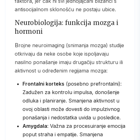
faktora, jer čak ni svi jednojajčani blizanci s
antisocijalnom sklonošću ne postaju ubice.
Neurobiologija: funkcija mozga i
hormoni
Brojne neuroimaging (snimanja mozga) studije
otkrivaju da neke osobe koje ispoljavaju
nasilno ponašanje imaju drugačiju strukturu ili
aktivnost u određenim regijama mozga:
Frontalni korteks
(posebno prefrontalni):
Zadužen za kontrolu impulsa, donošenje
odluka i planiranje. Smanjena aktivnost u
ovoj oblasti može dovesti do impulzivnog
ponašanja i nedostatka uvida u posledice.
Amygdala
: Važna za procesuiranje emocija
poput straha i empatije. Smanjena