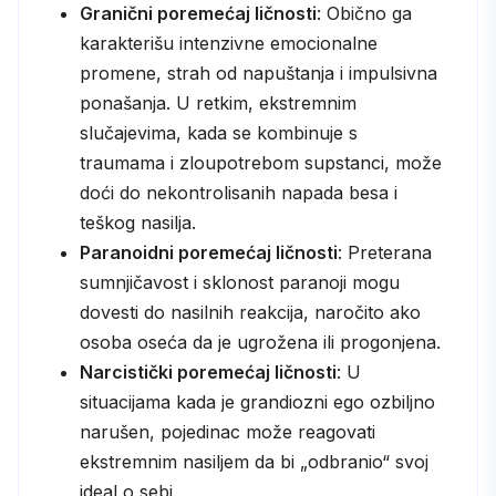
Granični poremećaj ličnosti
: Obično ga
karakterišu intenzivne emocionalne
promene, strah od napuštanja i impulsivna
ponašanja. U retkim, ekstremnim
slučajevima, kada se kombinuje s
traumama i zloupotrebom supstanci, može
doći do nekontrolisanih napada besa i
teškog nasilja.
Paranoidni poremećaj ličnosti
: Preterana
sumnjičavost i sklonost paranoji mogu
dovesti do nasilnih reakcija, naročito ako
osoba oseća da je ugrožena ili progonjena.
Narcistički poremećaj ličnosti
: U
situacijama kada je grandiozni ego ozbiljno
narušen, pojedinac može reagovati
ekstremnim nasiljem da bi „odbranio“ svoj
ideal o sebi.