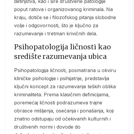
detinjstva, kao i šire društvene patologije
poput ratova i organizovanog kriminala. Na
kraju, dotiče se i filozofskog pitanja slobodne
volje i odgovornosti, što je ključno za
razumevanje i tretman krivičnih dela.
Psihopatologija ličnosti kao
središte razumevanja ubica
Psihopatologija ličnosti, posmatrana u okviru
kliničke psihologije i psihijatrije, predstavlja
ključni koncept za razumevanje teških oblika
kriminaliteta. Prema klasičnim definicijama,
poremećaj ličnosti podrazumeva trajne
obrasce mišljenja, osećanja i ponašanja, koji
znatno odstupaju od očekivanih kulturnih i
društvenih normi i dovode do