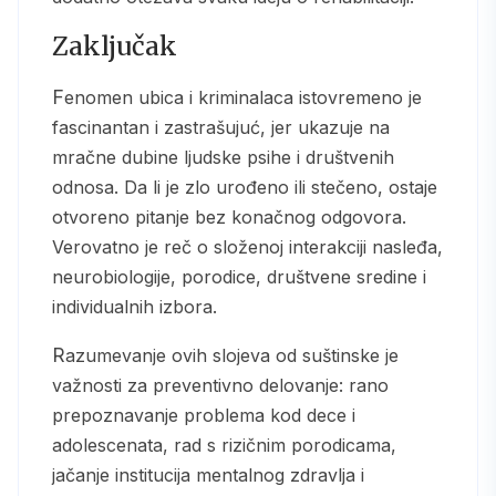
Zaključak
Fenomen ubica i kriminalaca istovremeno je
fascinantan i zastrašujuć, jer ukazuje na
mračne dubine ljudske psihe i društvenih
odnosa. Da li je zlo urođeno ili stečeno, ostaje
otvoreno pitanje bez konačnog odgovora.
Verovatno je reč o složenoj interakciji nasleđa,
neurobiologije, porodice, društvene sredine i
individualnih izbora.
Razumevanje ovih slojeva od suštinske je
važnosti za preventivno delovanje: rano
prepoznavanje problema kod dece i
adolescenata, rad s rizičnim porodicama,
jačanje institucija mentalnog zdravlja i