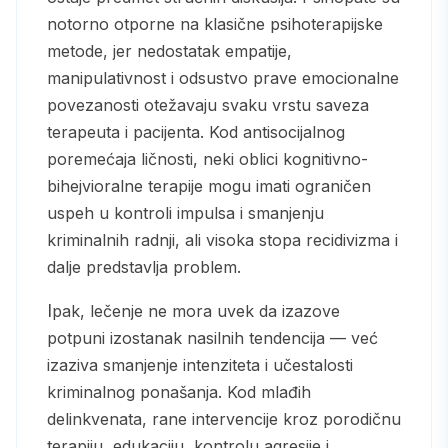
notorno otporne na klasične psihoterapijske
metode, jer nedostatak empatije,
manipulativnost i odsustvo prave emocionalne
povezanosti otežavaju svaku vrstu saveza
terapeuta i pacijenta. Kod antisocijalnog
poremećaja ličnosti, neki oblici kognitivno-
bihejvioralne terapije mogu imati ograničen
uspeh u kontroli impulsa i smanjenju
kriminalnih radnji, ali visoka stopa recidivizma i
dalje predstavlja problem.
Ipak, lečenje ne mora uvek da izazove
potpuni izostanak nasilnih tendencija — već
izaziva smanjenje intenziteta i učestalosti
kriminalnog ponašanja. Kod mlađih
delinkvenata, rane intervencije kroz porodičnu
terapiju, edukaciju, kontrolu agresije i