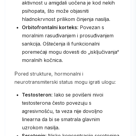
aktivnost u amigdali uočena je kod nekih
psihopata, što može objasniti
hladnokrvnost prilikom činjenja nasilja.
Orbitofrontalni korteks
: Povezan s
moralnim rasuđivanjem i prosuđivanjem
sankcija. Oštećenja ili funkcionalni
poremećaji mogu dovesti do „isključivanja“
moralnih kočnica.
Pored strukture, hormonalni i
neurotransmiterski status mogu igrati ulogu:
Testosteron
: Iako se povišeni nivoi
testosterona često povezuju s
agresivnošću, ta veza nije dovoljno
linearnа da bi se smatrala glavnim
uzrokom nasilja.
Serotonin
: Niske koncentracije serotonina