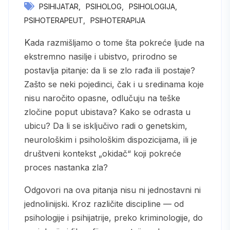
PSIHIJATAR
PSIHOLOG
PSIHOLOGIJA
PSIHOTERAPEUT
PSIHOTERAPIJA
Kada razmišljamo o tome šta pokreće ljude na
ekstremno nasilje i ubistvo, prirodno se
postavlja pitanje: da li se zlo rađa ili postaje?
Zašto se neki pojedinci, čak i u sredinama koje
nisu naročito opasne, odlučuju na teške
zločine poput ubistava? Kako se odrasta u
ubicu? Da li se isključivo radi o genetskim,
neurološkim i psihološkim dispozicijama, ili je
društveni kontekst „okidač“ koji pokreće
proces nastanka zla?
Odgovori na ova pitanja nisu ni jednostavni ni
jednolinijski. Kroz različite discipline — od
psihologije i psihijatrije, preko kriminologije, do