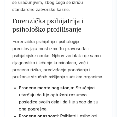
se uračunljivim, zbog čega se izriču
standardne zatvorske kazne.
Forenzička psihijatrija i
psihološko profilisanje
Forenzička psihijatrija i psihologija
predstavljaju most između pravosuđa i
psihijatrijske nauke. Njihov zadatak nije samo
dijagnostika i lečenje kriminalaca, već i
procena rizika, predviđanje ponašanja i
pružanje stručnih mišljenja sudskim organima.
Procena mentalnog stanja
: Stručnjaci
utvrđuju da li je optuženi razumeo
posledice svojih dela i da li je znao da su
ona pogrešna.
Procena opasnosti
: Psihijatri i psiholozi