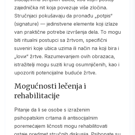
zajednička nit koja povezuje više zločina.
Stručnjaci pokušavaju da pronađu „potpis“
(signature) — jedinstvene elemente koji izlaze
van praktične potrebe izvršenja dela. To mogu
biti ritualni postupci sa žrtvom, specifični
suveniri koje ubica uzima ili način na koji bira i
„lovи“ žrtve. Razumevanjem ovih obrazaca,
istražitelji mogu suziti krug osumnjičenih, kao i
upozoriti potencijalne buduće žrtve.
Mogućnosti lečenja i
rehabilitacije
Pitanje da li se osobe s izraženim
psihopatskim crtama ili antisocijalnim
poremećajem ličnosti mogu rehabilitovati
ostaje predmet stručnih diskusija. Psihopate su