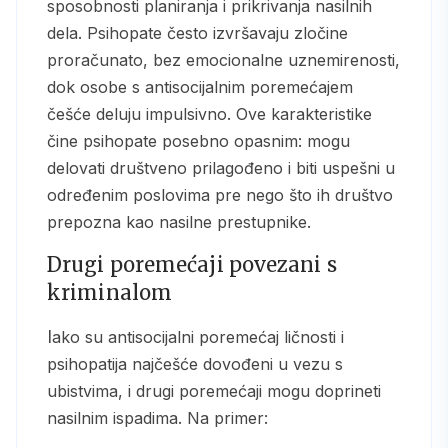
sposobnosti planiranja i prikrivanja nasilnih
dela. Psihopate često izvršavaju zločine
proračunato, bez emocionalne uznemirenosti,
dok osobe s antisocijalnim poremećajem
češće deluju impulsivno. Ove karakteristike
čine psihopate posebno opasnim: mogu
delovati društveno prilagođeno i biti uspešni u
određenim poslovima pre nego što ih društvo
prepozna kao nasilne prestupnike.
Drugi poremećaji povezani s
kriminalom
Iako su antisocijalni poremećaj ličnosti i
psihopatija najčešće dovođeni u vezu s
ubistvima, i drugi poremećaji mogu doprineti
nasilnim ispadima. Na primer: