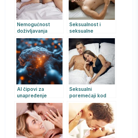
Nemogućnost
Seksualnost i
doživljavanja
seksualne
orgazma kod žene
disfunkcije kod
žena sa aspekta
REBT i telesne
psihoterapije:
Uzroci, simptomi i
lečenje
AI čipovi za
Seksualni
unapređenje
poremećaji kod
ljudske
žena: najčešći
inteligencije:
problemi i rešenja
Multidisciplinarni
kroz psihijatrijski i
pregled
REBT
tehnologije i njenog
psihoterapijski
uticaja na društvo
pristup