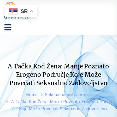
SR
PRETRAŽI
A Tačka Kod Žena: Manje Poznato
Erogeno Područje Koje Može
Povećati Seksualno Zadovoljstvo
Home
Seksualna psihoterapija
A Tačka Kod Žena: Manje Poznato Erogeno Podru
čje Koje Može Povećati Seksualno Zadovoljstvo