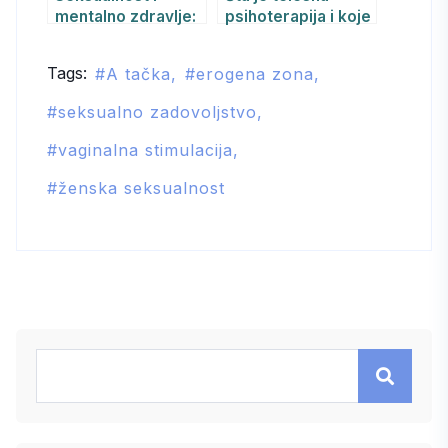
mentalno zdravlje:
psihoterapija i koje
najčešća pitanja
su predrasude o
mladih
njoj?
Tags:
A tačka
erogena zona
seksualno zadovoljstvo
vaginalna stimulacija
ženska seksualnost