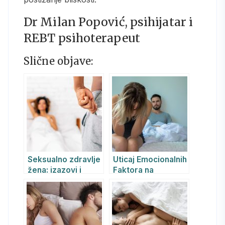
Dr Milan Popović, psihijatar i
REBT psihoterapeut
Slične objave:
Seksualno zdravlje
Uticaj Emocionalnih
žena: izazovi i
Faktora na
rešenja kroz
Seksualno Zdravlje:
psihoterapiju
Kako Psihoterapija
Može Pomoći