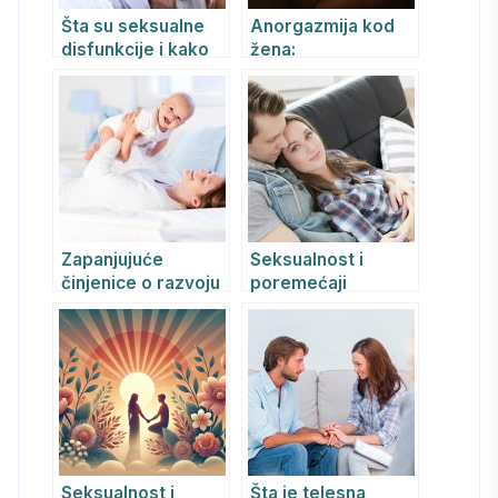
Šta su seksualne
Anorgazmija kod
disfunkcije i kako
žena:
se leče
psihoterapijski
pristupi u lečenju
Zapanjujuće
Seksualnost i
činjenice o razvoju
poremećaji
emocija i psihe u
seksualnosti.
trudnoći
Psihoseksualne
disfunkcije.
Seksualnost i
Šta je telesna