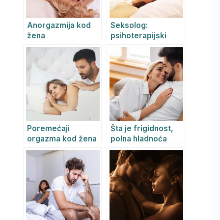
Anorgazmija kod
Seksolog:
žena
psihoterapijski
pristup i REBT
tehnike u tretmanu
seksualnih
poremećaja
Poremećaji
Šta je frigidnost,
orgazma kod žena
polna hladnoća
– anorgazmija i
žena i kako se
psihoterapija
anorgazmija
uspešno leči?