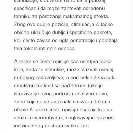
stimulacije, s obzirom na to da je položaj
specifičan i da može zahtevati određenu
tehniku za postizanje maksimalnog efekta.
Zbog ove dublje pozicije, stimulacija A tačke
obično uključuje dublje i specifične pokrete,
koji često zavise od ugla penetracije i položaja
tela tokom intimnih odnosa.
A tačka se često opisuje kao osetljiva tačka
koja, kada se stimuliše, može izazvati osećaj
dubokog zadovoljstva, a kod nekih žena čak i
emotivnu bliskost sa partnerom. Iako je
istraživanje ovog područja relativno novo,
žene koje su se upoznale sa svojim telom i
otkrile A tačku često opisuju osećaje koji su
snažni i sveobuhvatni, naglašavajući važnost
individualnog pristupa svakoj ženi.