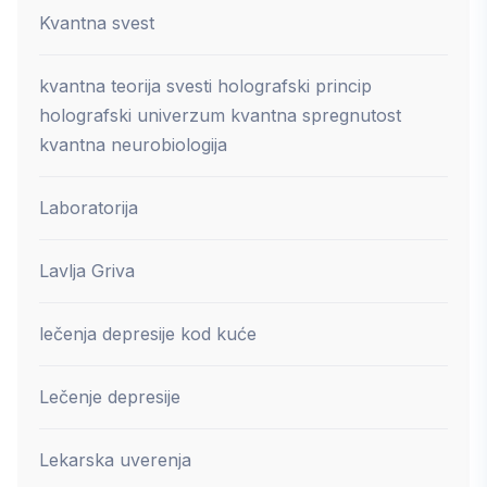
Kvantna svest
kvantna teorija svesti holografski princip
holografski univerzum kvantna spregnutost
kvantna neurobiologija
Laboratorija
Lavlja Griva
lečenja depresije kod kuće
Lečenje depresije
Lekarska uverenja