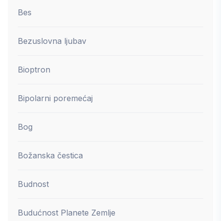
Bes
Bezuslovna ljubav
Bioptron
Bipolarni poremećaj
Bog
Božanska čestica
Budnost
Budućnost Planete Zemlje