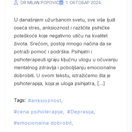
DR MILAN POPOVIĆ
1. ОКТОБАР 2024.
U današnjem užurbanom svetu, sve više ljudi
oseća stres, anksioznost i različite psihičke
poteškoće koje negativno utiču na kvalitet
života. Srećom, postoji mnogo načina da se
potraži pomoć i podrška. Psihijatri i
psihoterapeuti igraju ključnu ulogu u očuvanju
mentalnog zdravlja i poboljšanju emocionalne
dobrobiti. U ovom tekstu, istražićemo šta je
psihoterapija, koja je uloga psihijatra, […]
Tags:
anksioznost
cena psihoterapije
Depresija
emocionalna dobrobit