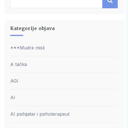
Kategorije objava
***Mudre misli
A tačka
AGI
AI
AI psihijatar i psihoterapeut