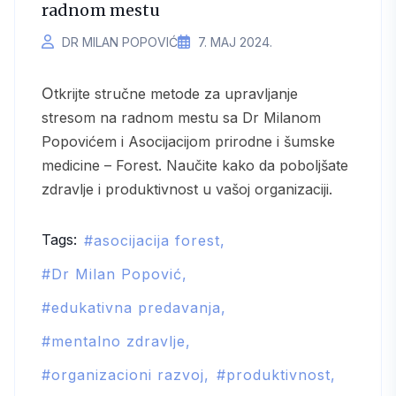
radnom mestu
DR MILAN POPOVIĆ
7. МАЈ 2024.
Otkrijte stručne metode za upravljanje
stresom na radnom mestu sa Dr Milanom
Popovićem i Asocijacijom prirodne i šumske
medicine – Forest. Naučite kako da poboljšate
zdravlje i produktivnost u vašoj organizaciji.
Tags:
asocijacija forest
Dr Milan Popović
edukativna predavanja
mentalno zdravlje
organizacioni razvoj
produktivnost