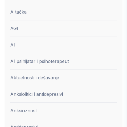
A tačka
AGI
AI
AI psihijatar i psihoterapeut
Aktuelnosti i dešavanja
Anksiolitici i antidepresivi
Anksioznost
Antidepresivi