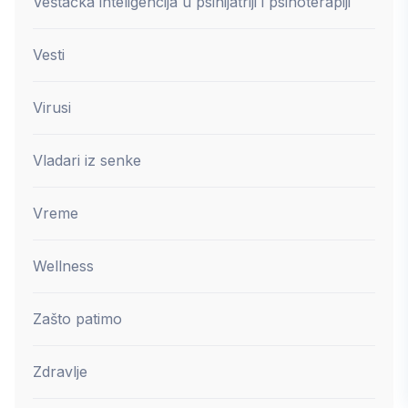
Veštačka inteligencija u psihijatriji i psihoterapiji
Vesti
Virusi
Vladari iz senke
Vreme
Wellness
Zašto patimo
Zdravlje