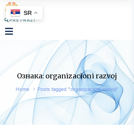
SR
PRETRAŽI
Ознака: organizacioni razvoj
Home
Posts tagged "organizacioni razvoj"