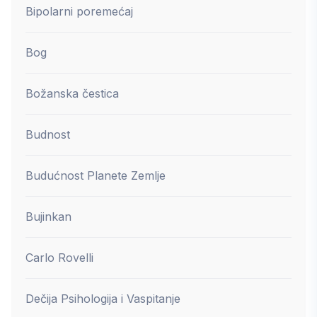
Bipolarni poremećaj
Bog
Božanska čestica
Budnost
Budućnost Planete Zemlje
Bujinkan
Carlo Rovelli
Dečija Psihologija i Vaspitanje