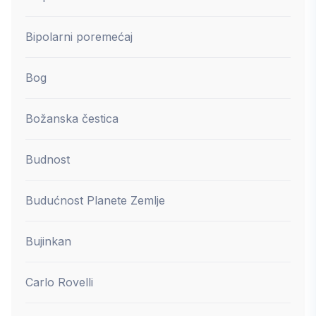
Bipolarni poremećaj
Bog
Božanska čestica
Budnost
Budućnost Planete Zemlje
Bujinkan
Carlo Rovelli