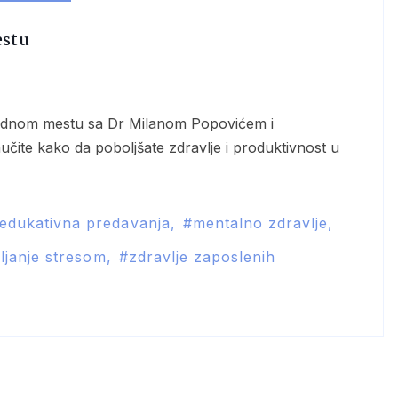
estu
učite kako da poboljšate zdravlje i produktivnost u
edukativna predavanja
mentalno zdravlje
ljanje stresom
zdravlje zaposlenih