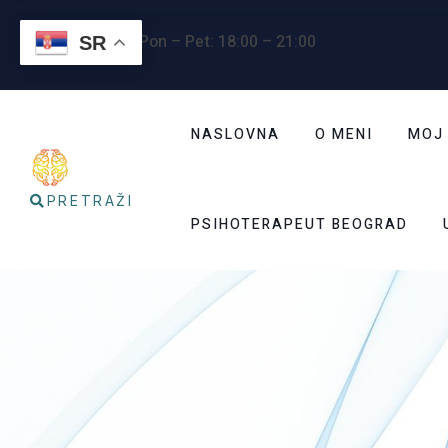
Radno vreme
: Pon – Pet: 18:00 – 21:00
SR
NASLOVNA
O MENI
MOJ
PRETRAŽI
PSIHOTERAPEUT BEOGRAD