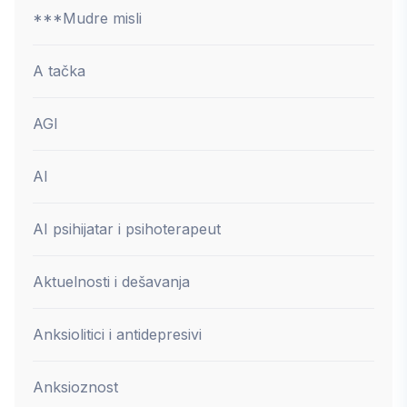
***Mudre misli
A tačka
AGI
AI
AI psihijatar i psihoterapeut
Aktuelnosti i dešavanja
Anksiolitici i antidepresivi
Anksioznost