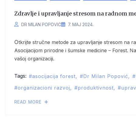
Zdravlje i upravljanje stresom na radnom m
DR MILAN POPOVIĆ
7. МАЈ 2024.
Otkrijte stručne metode za upravljanje stresom na radnom mestu sa Dr Milanom Popovićem i
Asocijacijom prirodne i šumske medicine – Forest. Na
vašoj organizaciji.
Tags:
asocijacija forest
Dr Milan Popović
organizacioni razvoj
produktivnost
uprav
READ MORE