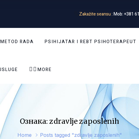
Zakažite seansu
: Mob: +381 61
 METOD RADA
PSIHIJATAR I REBT PSIHOTERAPEUT


USLUGE
MORE
Ознака: zdravlje zaposlenih
Home
Posts tagged "zdravlje zaposlenih"