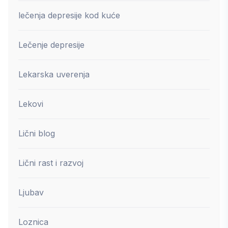
lečenja depresije kod kuće
Lečenje depresije
Lekarska uverenja
Lekovi
Lični blog
Lični rast i razvoj
Ljubav
Loznica