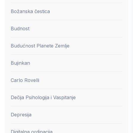
Božanska čestica
Budnost
Budućnost Planete Zemlje
Bujinkan
Carlo Rovelli
Dečija Psihologija i Vaspitanje
Depresija
Digitalna ordinacija