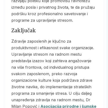
razvijaju politiku koje promovišu ravnotežu
između posla i privatnog života, te da pružaju
podršku kroz profesionalno savetovanje i
programe za upravljanje stresom.
Zaključak
Zdravlje zaposlenih je ključno za
produktivnost i efikasnost svake organizacije.
Upravljanje stresom na radnom mestu
predstavlja izazov koji zahteva angažovanje
na više frontova, od individualnog pristupa
svakom zaposlenom, preko razvoja
organizacione kulture koja podržava zdrave
životne navike, do implementacije strateških
programa za smanjenje stresa. U cilju daljeg
unapređenja zdravlja na radnom mestu, Dr
Milan Popović i
Asocijacija prirodne i šumske