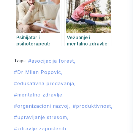
neuronaučnih
Forest
otkrića
Psihijatar i
Vežbanje i
psihoterapeut:
mentalno zdravlje:
Kako REBT metoda
10 načina kako
pomaže u lečenju
sport može
Tags:
asocijacija forest
anksioznosti i
poboljšati vaš um
depresije
Dr Milan Popović
edukativna predavanja
mentalno zdravlje
organizacioni razvoj
produktivnost
upravljanje stresom
zdravlje zaposlenih