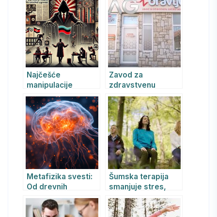
Revolucija u
praćenju i
unapređenju
mentalnog zdravlja
Najčešće
Zavod za
manipulacije
zdravstvenu
političkih
zaštitu radnika
apsolutističkih
„Zdravlje plus“
režima i njihov
Obrenovac: sve što
psihološki uticaj
vam treba na
jednom mestu
Metafizika svesti:
Šumska terapija
Od drevnih
smanjuje stres,
filozofija do
pojačava imunitet i
savremenih
leči – Asocijacija