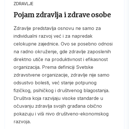
ZDRAVLJE
Pojam zdravlja i zdrave osobe
Zdravlje predstavlja osnovu ne samo za
individualni razvoj već i za napredak
celokupne zajednice. Ovo se posebno odnosi
na radno okruženje, gde zdravlje zaposlenih
direktno utiče na produktivnost i efikasnost
organizacija. Prema definiciji Svetske
zdravstvene organizacije, zdravlje nije samo
odsustvo bolesti, već stanje potpunog
fizičkog, psihičkog i društvenog blagostanja.
Društva koja razvijaju visoke standarde u
očuvanju zdravlja svojih građana obično
pokazuju i viši nivo društveno-ekonomskog
razvoja.