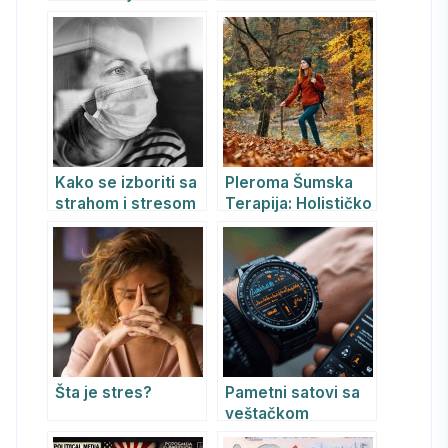
protiv stresa
osoba.
Kako se izboriti sa
Pleroma Šumska
strahom i stresom
Terapija: Holističko
zbog Korona virusa
isceljenje
i sačuvati mentalno
zdravlje
Šta je stres?
Pametni satovi sa
veštačkom
inteligencijom: