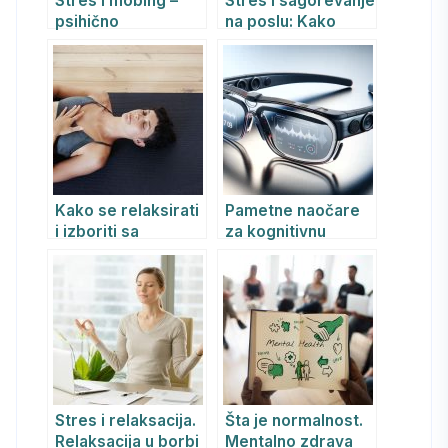
Stres i mobing –
Stres i sagorevanje
psihično
na poslu: Kako
zlostavljanje na
prepoznati i
radnom mestu
prevazići sindrom
sagorevanja,
tehnike za
upravljanje
stresom, balans
između poslovnog i
privatnog života
Kako se relaksirati
Pametne naočare
i izboriti sa
za kognitivnu
stresom?
podršku
Stres i relaksacija.
Šta je normalnost.
Relaksacija u borbi
Mentalno zdrava