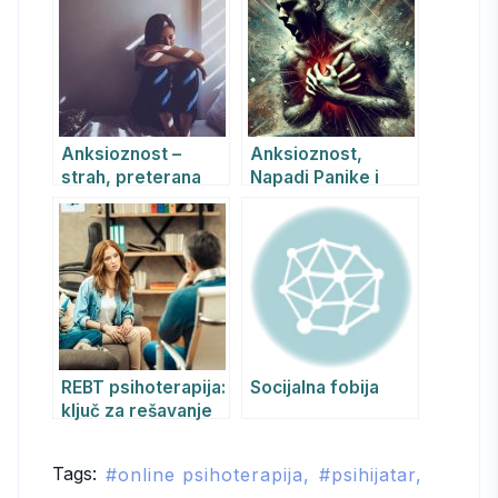
Anksioznost –
Anksioznost,
strah, preterana
Napadi Panike i
briga i
Agorafobija: Kako
uznemirenost
ih Prepoznati i
Prevazići uz Pomoć
REBT
REBT psihoterapija:
Socijalna fobija
ključ za rešavanje
emotivnih
problema mladih
Tags:
online psihoterapija
psihijatar