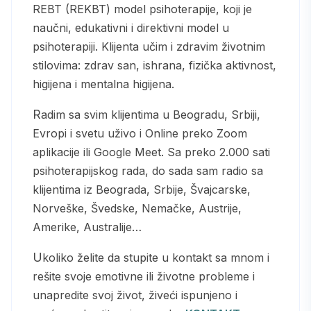
REBT (REKBT) model psihoterapije, koji je
naučni, edukativni i direktivni model u
psihoterapiji. Klijenta učim i zdravim životnim
stilovima: zdrav san, ishrana, fizička aktivnost,
higijena i mentalna higijena.
Radim sa svim klijentima u Beogradu, Srbiji,
Evropi i svetu uživo i Online preko Zoom
aplikacije ili Google Meet. Sa preko 2.000 sati
psihoterapijskog rada, do sada sam radio sa
klijentima iz Beograda, Srbije, Švajcarske,
Norveške, Švedske, Nemačke, Austrije,
Amerike, Australije…
Ukoliko želite da stupite u kontakt sa mnom i
rešite svoje emotivne ili životne probleme i
unapredite svoj život, živeći ispunjeno i