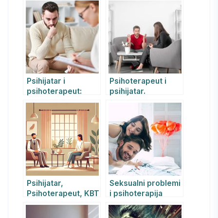
agorafobija –
kao uzrok
simptomi, uzroci i
emotivnih
lečenje –
problema
psihoterapija
Psihijatar i
Psihoterapeut i
psihoterapeut:
psihijatar.
Kako REBT metoda
Psihoterapija kao
pomaže u lečenju
način lečenja.
anksioznosti i
depresije
Psihijatar,
Seksualni problemi
Psihoterapeut, KBT
i psihoterapija
i REBT Terapija