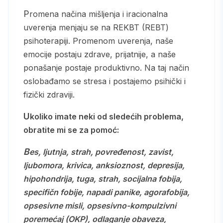
Promena načina mišljenja i iracionalna
uverenja menjaju se na REKBT (REBT)
psihoterapiji. Promenom uverenja, naše
emocije postaju zdrave, prijatnije, a naše
ponašanje postaje produktivno. Na taj način
oslobađamo se stresa i postajemo psihički i
fizički zdraviji.
Ukoliko imate neki od sledećih problema,
obratite mi se za pomoć:
bes, ljutnja, strah, povređenost, zavist,
ljubomora, krivica, anksioznost, depresija,
hipohondrija, tuga, strah, socijalna fobija,
specifičn fobije, napadi panike, agorafobija,
opsesivne misli, opsesivno-kompulzivni
poremećaj (OKP), odlaganje obaveza,