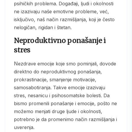
psihičkih problema. Događaji, ljudi i okolnosti
ne izazivaju naše emotivne probleme, već,
isključivo, naš način razmišljanja, koji je često
nelogičan, rigidan i štetan.
Neproduktivno ponašanje i
stres
Nezdrave emocije koje smo pominjali, dovode
direktno do neproduktivnog ponašanja,
prokrastinacije, smanjenje motivacije,
samosabotiranja. Takve emocije izazivaju
stres, nesanicu i psihosomatske bolesti. Da
bismo promenili ponašanje i emocije, pošto ne
možemo menjati druge ljude i okolnosti,
potrebno je da promenimo način razmišljanja i
uverenja.