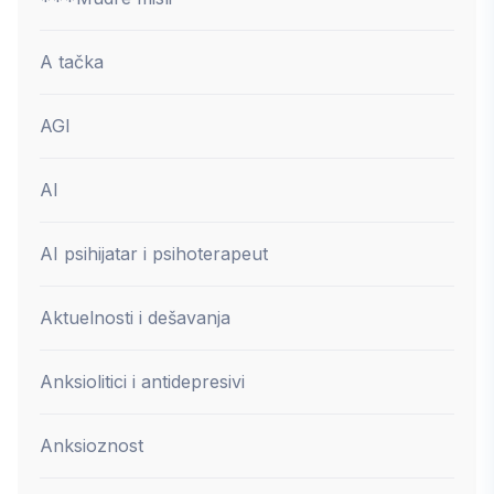
A tačka
AGI
AI
AI psihijatar i psihoterapeut
Aktuelnosti i dešavanja
Anksiolitici i antidepresivi
Anksioznost