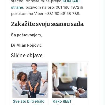
srećno, obratite mi se preko
KONTAKT
strane
, pozivom na broj 061 180 1972 ili
porukom na Viber +381 60 48 58 788.
Zakažite svoju seansu sada.
Sa poštovanjem,
Dr Milan Popović
Slične objave:
Sve što bi trebalo
Kako REBT