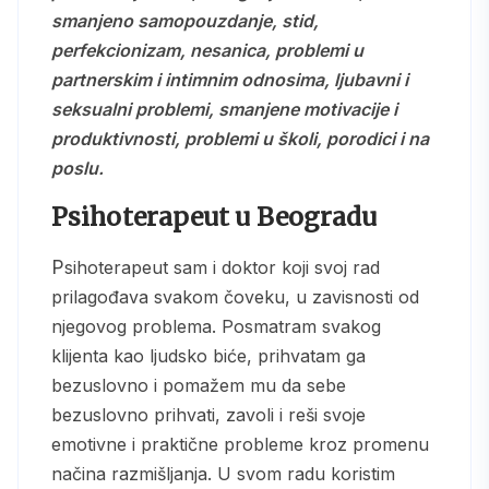
smanjeno samopouzdanje, stid,
perfekcionizam, nesanica, problemi u
partnerskim i intimnim odnosima, ljubavni i
seksualni problemi, smanjene motivacije i
produktivnosti, problemi u školi, porodici i na
poslu.
Psihoterapeut u Beogradu
Psihoterapeut sam i doktor koji svoj rad
prilagođava svakom čoveku, u zavisnosti od
njegovog problema. Posmatram svakog
klijenta kao ljudsko biće, prihvatam ga
bezuslovno i pomažem mu da sebe
bezuslovno prihvati, zavoli i reši svoje
emotivne i praktične probleme kroz promenu
načina razmišljanja. U svom radu koristim