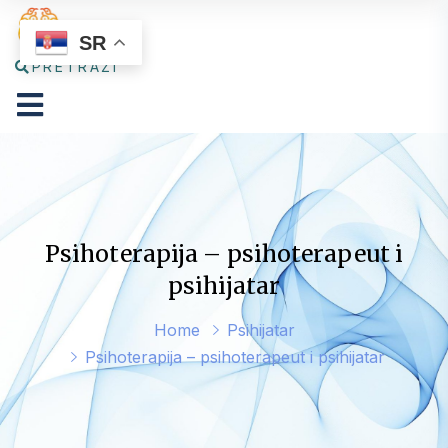
SR
PRETRAŽI
Psihoterapija – psihoterapeut i
psihijatar
Home
Psihijatar
Psihoterapija – psihoterapeut i psihijatar