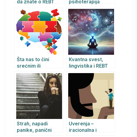
da znate o REBT
psihoterapija
psihoterapiji
pomaže mladima u
prevazilaženju
anksioznosti,
napada panike i
jačanju
samopouzdanja
Šta nas to čini
Kvantna svest,
srećnim ili
lingvistika i REBT
nesrećnim? Šta su
psihoterapija: Kako
to racionalna a šta
jezik oblikuje misli,
iracionalna
emocije i
uverenja?
ponašanje
Strah, napadi
Uverenja –
panike, panični
iracionalna i
poremećaj i
racionalna uverenja