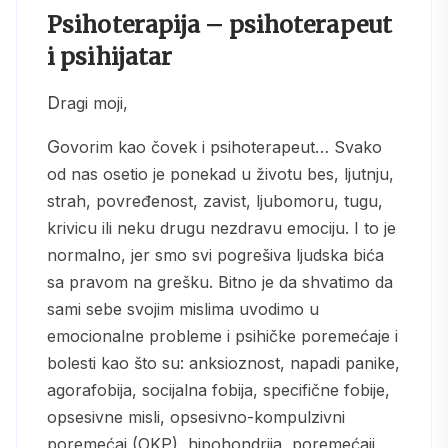
Psihoterapija – psihoterapeut
i psihijatar
Dragi moji,
Govorim kao čovek i psihoterapeut… Svako
od nas osetio je ponekad u životu bes, ljutnju,
strah, povređenost, zavist, ljubomoru, tugu,
krivicu ili neku drugu nezdravu emociju. I to je
normalno, jer smo svi pogrešiva ljudska bića
sa pravom na grešku. Bitno je da shvatimo da
sami sebe svojim mislima uvodimo u
emocionalne probleme i psihičke poremećaje i
bolesti kao što su: anksioznost, napadi panike,
agorafobija, socijalna fobija, specifične fobije,
opsesivne misli, opsesivno-kompulzivni
poremećaj (OKP), hipohondrija, poremećaji