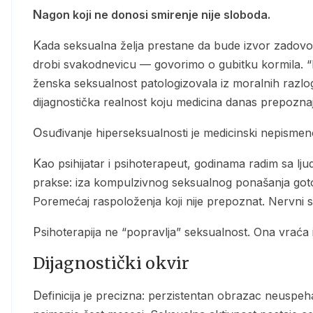
Nagon koji ne donosi smirenje nije sloboda.
Kada seksualna želja prestane da bude izvor zadovoljstva i postane diktat koji prekida rad, kida odnose i
drobi svakodnevicu — govorimo o gubitku kormila. “N
ženska seksualnost patologizovala iz moralnih razl
dijagnostička realnost koju medicina danas prepozna
Osuđivanje hiperseksualnosti je medicinski nepismen
Kao psihijatar i psihoterapeut, godinama radim sa ljudima koji se bore sa ovim stanjem. Ono što znam iz
prakse: iza kompulzivnog seksualnog ponašanja goto
Poremećaj raspoloženja koji nije prepoznat. Nervni s
Psihoterapija ne “popravlja” seksualnost. Ona vraća 
Dijagnostički okvir
Definicija je precizna: perzistentan obrazac neuspeha u kontroli intenzivnih seksualnih impulsa koji traje