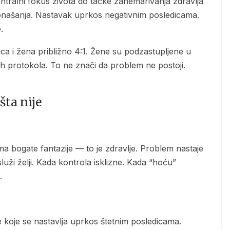
ntralni fokus života do tačke zanemarivanja zdravlja
 ponašanja. Nastavak uprkos negativnim posledicama.
.
kih protokola. To ne znači da problem ne postoji.
šta nije
luži želji. Kada kontrola isklizne. Kada “hoću”
.