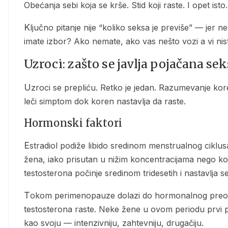
Obećanja sebi koja se krše. Stid koji raste. I opet isto.
Ključno pitanje nije “koliko seksa je previše” — jer ne postoji univerzalna mera. Ključno pitanje je: da li
imate izbor? Ako nemate, ako vas nešto vozi a vi ni
Uzroci: zašto se javlja pojačana sek
Uzroci se prepliću. Retko je jedan. Razumevanje korena menja sve — jer tretman koji ne adresira uzrok
leči simptom dok koren nastavlja da raste.
Hormonski faktori
Estradiol podiže libido sredinom menstrualnog ciklusa — to je fiziologija, ne patologija. Testosteron kod
žena, iako prisutan u nižim koncentracijama nego ko
testosterona počinje sredinom tridesetih i nastavlja
Tokom perimenopauze dolazi do hormonalnog preokreta: estrogen i progesteron padaju, relativni udeo
testosterona raste. Neke žene u ovom periodu prvi p
kao svoju — intenzivniju, zahtevniju, drugačiju.