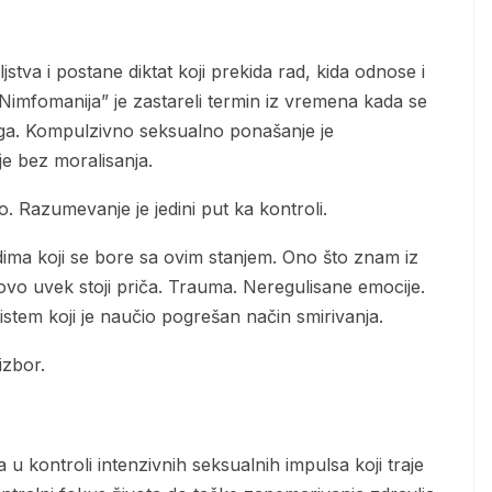
imfomanija” je zastareli termin iz vremena kada se
oga. Kompulzivno seksualno ponašanje je
je bez moralisanja.
o. Razumevanje je jedini put ka kontroli.
vo uvek stoji priča. Trauma. Neregulisane emocije.
istem koji je naučio pogrešan način smirivanja.
izbor.