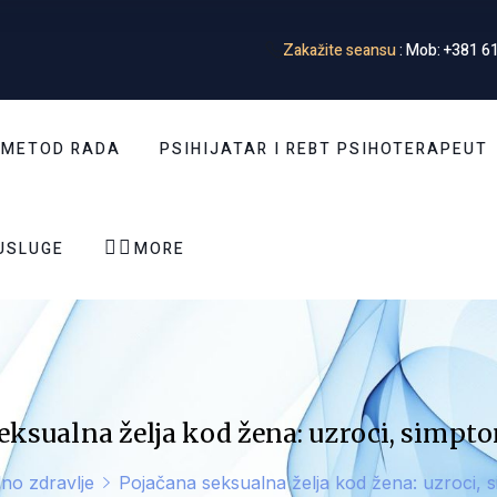
Zakažite seansu
: Mob: +381 61
 METOD RADA
PSIHIJATAR I REBT PSIHOTERAPEUT


USLUGE
MORE
eksualna želja kod žena: uzroci, simptom
no zdravlje
Pojačana seksualna želja kod žena: uzroci, s