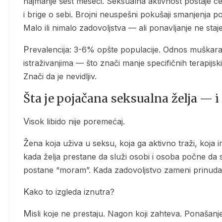
najmanje šest meseci. Seksualna aktivnost postaje ce
i brige o sebi. Brojni neuspešni pokušaji smanjenja
Malo ili nimalo zadovoljstva — ali ponavljanje ne staje
Prevalencija: 3-6% opšte populacije. Odnos muškaraca i žena približno 4:1. Žene su podzastupljene u
istraživanjima — što znači manje specifičnih terapijs
Znači da je nevidljiv.
Šta je pojačana seksualna želja — i 
Visok libido nije poremećaj.
Žena koja uživa u seksu, koja ga aktivno traži, koja ima bogate fantazije — to je zdravlje. Problem nastaje
kada želja prestane da služi osobi i osoba počne da s
postane “moram”. Kada zadovoljstvo zameni prinuda
Kako to izgleda iznutra?
Misli koje ne prestaju. Nagon koji zahteva. Ponašanje koje se nastavlja uprkos štetnim posledicama.