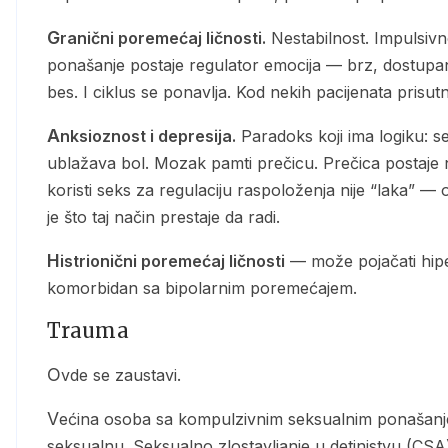
Granični poremećaj ličnosti.
Nestabilnost. Impulsivn
ponašanje postaje regulator emocija — brz, dostupan, e
bes. I ciklus se ponavlja. Kod nekih pacijenata prisu
Anksioznost i depresija.
Paradoks koji ima logiku: 
ublažava bol. Mozak pamti prečicu. Prečica postaje 
koristi seks za regulaciju raspoloženja nije “laka” — 
je što taj način prestaje da radi.
Histrionični poremećaj ličnosti
— može pojačati hip
komorbidan sa bipolarnim poremećajem.
Trauma
Ovde se zaustavi.
Većina osoba sa kompulzivnim seksualnim ponašanjem ima istoriju traume. Često iz detinjstva. Često
seksualnu. Seksualno zlostavljanje u detinjstvu (CSA) 