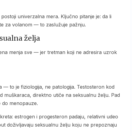
ste za volanom — to zaslužuje pažnju.
sualna želja
d muškaraca, direktno utiče na seksualnu želju. Pad
 se do menopauze.
ut doživljavaju seksualnu želju koju ne prepoznaju