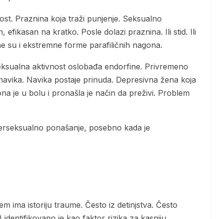
ost. Praznina koja traži punjenje. Seksualno
fikasan na kratko. Posle dolazi praznina. Ili stid. Ili
tne su i ekstremne forme parafiličnih nagona.
seksualna aktivnost oslobađa endorfine. Privremeno
navika. Navika postaje prinuda. Depresivna žena koja
ona je u bolu i pronašla je način da preživi. Problem
erseksualno ponašanje, posebno kada je
identifikovano je kao faktor rizika za kasniju