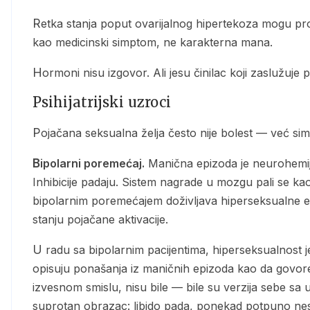
Retka stanja poput ovarijalnog hipertekoza mogu proizvesti višak androgena. Posledica: hiperseksualnost
kao medicinski simptom, ne karakterna mana.
Hormoni nisu izgovor. Ali jesu činilac koji zaslužuje
Psihijatrijski uzroci
Pojačana seksualna želja često nije bolest — već si
Bipolarni poremećaj.
Manična epizoda je neurohemijs
Inhibicije padaju. Sistem nagrade u mozgu pali se k
bipolarnim poremećajem doživljava hiperseksualne ep
stanju pojačane aktivacije.
U radu sa bipolarnim pacijentima, hiperseksualnost je tema koju prati ogromna količina stida. Žene
opisuju ponašanja iz maničnih epizoda kao da govore 
izvesnom smislu, nisu bile — bile su verzija sebe s
suprotan obrazac: libido pada, ponekad potpuno nes