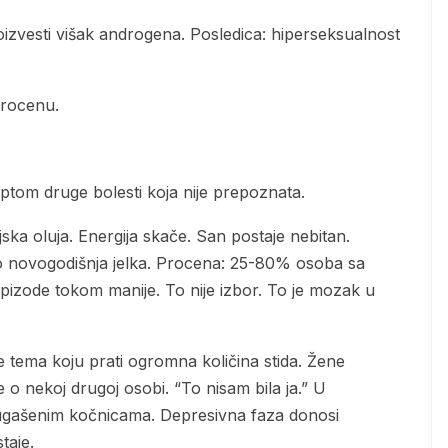
 procenu.
mptom druge bolesti koja nije prepoznata.
ka oluja. Energija skače. San postaje nebitan.
ao novogodišnja jelka. Procena: 25-80% osoba sa
izode tokom manije. To nije izbor. To je mozak u
o nekoj drugoj osobi. “To nisam bila ja.” U
a ugašenim kočnicama. Depresivna faza donosi
taje.