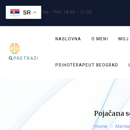
Radno vreme
: Pon – Pet: 18:00 – 21:00
SR
NASLOVNA
O MENI
MOJ
PRETRAŽI
PSIHOTERAPEUT BEOGRAD
Pojačana s
Home
Mental