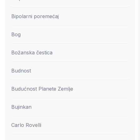
Bipolarni poremećaj
Bog
Božanska čestica
Budnost
Budućnost Planete Zemlje
Bujinkan
Carlo Rovelli