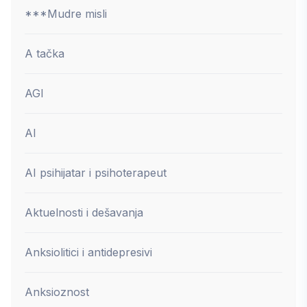
***Mudre misli
A tačka
AGI
AI
AI psihijatar i psihoterapeut
Aktuelnosti i dešavanja
Anksiolitici i antidepresivi
Anksioznost