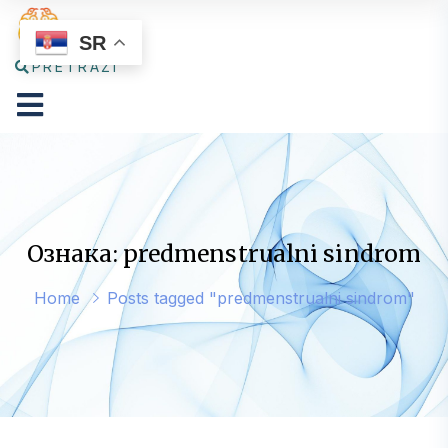
SR
PRETRAŽI
Ознака: predmenstrualni sindrom
Home
Posts tagged "predmenstrualni sindrom"