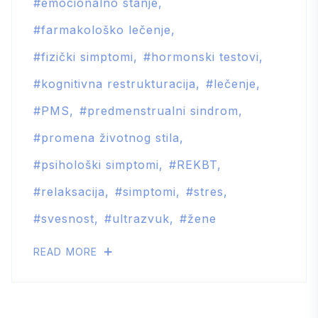
emocionalno stanje
farmakološko lečenje
fizički simptomi
hormonski testovi
kognitivna restrukturacija
lečenje
PMS
predmenstrualni sindrom
promena životnog stila
psihološki simptomi
REKBT
relaksacija
simptomi
stres
svesnost
ultrazvuk
žene
READ MORE