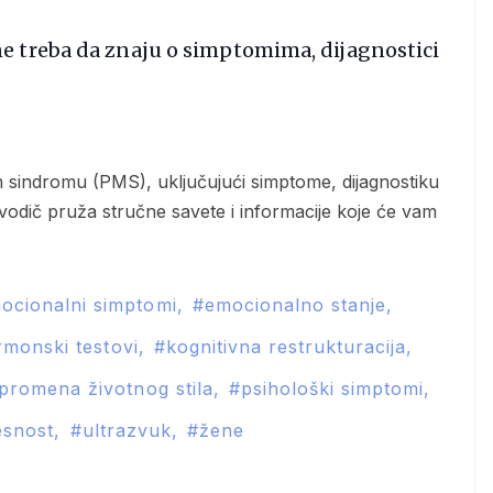
e treba da znaju o simptomima, dijagnostici
 vodič pruža stručne savete i informacije koje će vam
ocionalni simptomi
emocionalno stanje
rmonski testovi
kognitivna restrukturacija
promena životnog stila
psihološki simptomi
esnost
ultrazvuk
žene