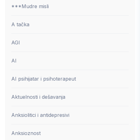
***Mudre misli
A tačka
AGI
AI
AI psihijatar i psihoterapeut
Aktuelnosti i dešavanja
Anksiolitici i antidepresivi
Anksioznost