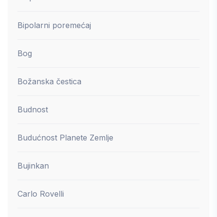
Bipolarni poremećaj
Bog
Božanska čestica
Budnost
Budućnost Planete Zemlje
Bujinkan
Carlo Rovelli