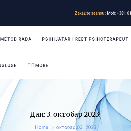
Zakažite seansu
: Mob: +381 61
 METOD RADA
PSIHIJATAR I REBT PSIHOTERAPEUT


USLUGE
MORE
Дан: 3. октобар 2023.
Home
октобар 03, 2023