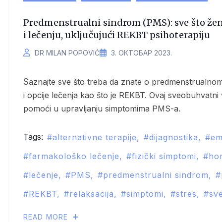
Predmenstrualni sindrom (PMS): sve što žen
i lečenju, uključujući REKBT psihoterapiju
DR MILAN POPOVIĆ
3. ОКТОБАР 2023.
Saznajte sve što treba da znate o predmenstrualnom sindromu (PMS), uključujući simptome, dijagnostiku
i opcije lečenja kao što je REKBT. Ovaj sveobuhvatni
pomoći u upravljanju simptomima PMS-a.
Tags:
alternativne terapije
dijagnostika
em
farmakološko lečenje
fizički simptomi
ho
lečenje
PMS
predmenstrualni sindrom
REKBT
relaksacija
simptomi
stres
sv
READ MORE