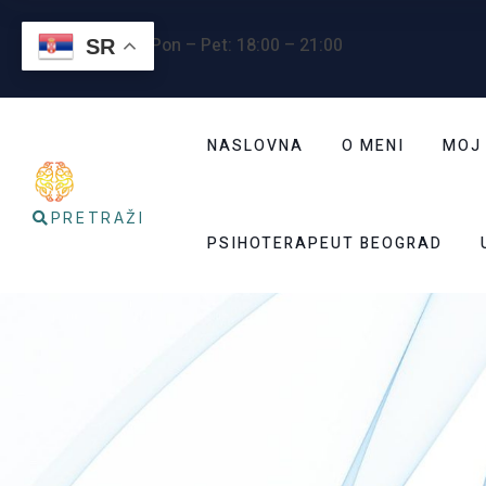
Radno vreme
: Pon – Pet: 18:00 – 21:00
SR
NASLOVNA
O MENI
MOJ
PRETRAŽI
PSIHOTERAPEUT BEOGRAD