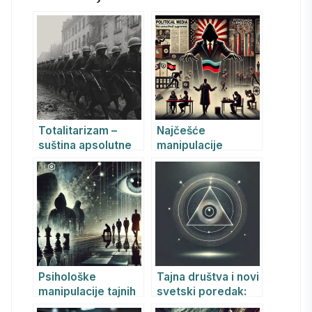
Totalitarizam –
Najčešće
suština apsolutne
manipulacije
dominacije
političkih
apsolutističkih
režima i njihov
psihološki uticaj
Psihološke
Tajna društva i novi
manipulacije tajnih
svetski poredak:
službi: metode,
istorijske i