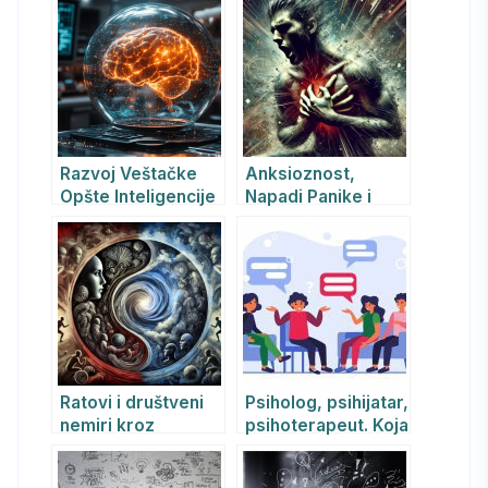
ciljevi i posledice
savremene
perspektive
Razvoj Veštačke
Anksioznost,
Opšte Inteligencije
Napadi Panike i
sa Veštačkom
Agorafobija: Kako
Svešću i
ih Prepoznati i
Nesvesnim
Prevazići uz Pomoć
REBT
Ratovi i društveni
Psiholog, psihijatar,
nemiri kroz
psihoterapeut. Koja
Jungovu
je razlika?
psihologiju: kako