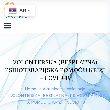
SR
PRETRAŽI
VOLONTERSKA (BESPLATNA)
PSIHOTERAPIJSKA POMOĆ U KRIZI
– COVID-19
Home
Aktuelnosti i dešavanja
VOLONTERSKA (BESPLATNA) PSIHOTERAPIJSK
A POMOĆ U KRIZI – COVID-19