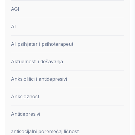
AGI
AI
AI psihijatar i psihoterapeut
Aktuelnosti i dešavanja
Anksiolitici i antidepresivi
Anksioznost
Antidepresivi
antisocijalni poremećaj ličnosti