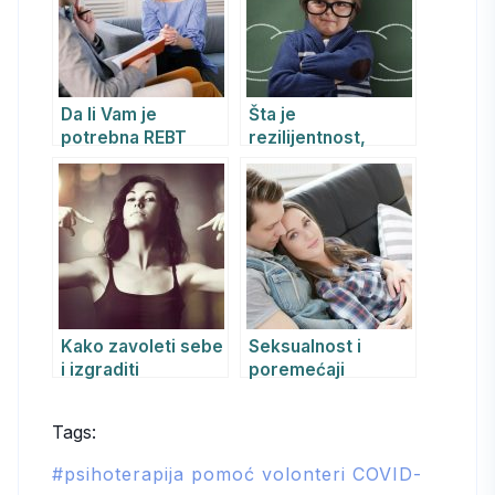
Da li Vam je
Šta je
potrebna REBT
rezilijentnost,
psihoterapija i kako
hrabrost i životna
vam pomaže?
otpornost?
Kako zavoleti sebe
Seksualnost i
i izgraditi
poremećaji
samopouzdanje
seksualnosti.
Psihoseksualne
Tags:
disfunkcije.
psihoterapija pomoć volonteri COVID-