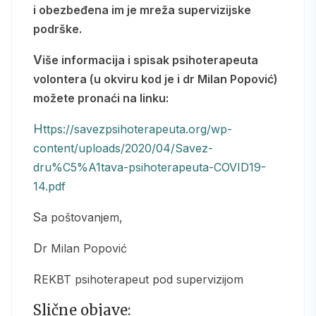
i obezbeđena im je mreža supervizijske
podrške.
Više informacija i spisak psihoterapeuta
volontera (u okviru kod je i dr Milan Popović)
možete pronaći na linku:
https://savezpsihoterapeuta.org/wp-
content/uploads/2020/04/Savez-
dru%C5%A1tava-psihoterapeuta-COVID19-
14.pdf
Sa poštovanjem,
Dr Milan Popović
REKBT psihoterapeut pod supervizijom
Slične objave: