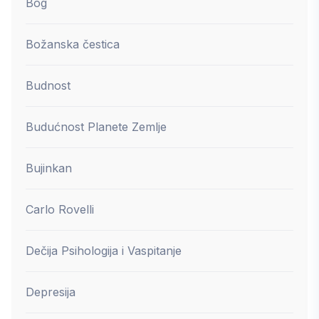
Bog
Božanska čestica
Budnost
Budućnost Planete Zemlje
Bujinkan
Carlo Rovelli
Dečija Psihologija i Vaspitanje
Depresija