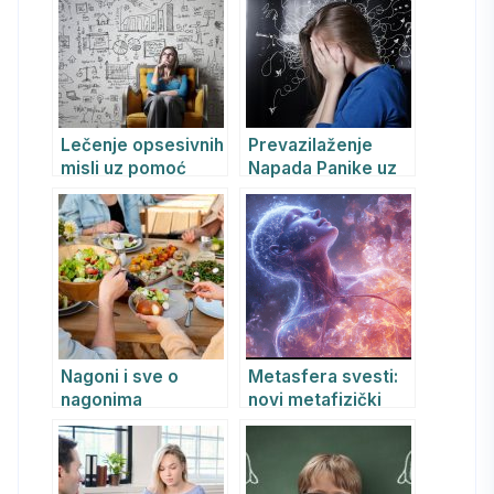
kolektivno
nesvesno oblikuje
svet
Lečenje opsesivnih
Prevazilaženje
misli uz pomoć
Napada Panike uz
psihoterapije:
Pomoć REKBT
dubinska analiza i
Psihoterapije
pristupi
Nagoni i sve o
Metasfera svesti:
nagonima
novi metafizički
model stvarnosti