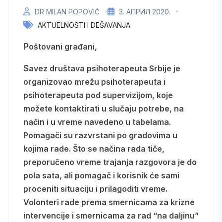
DR MILAN POPOVIĆ
3. АПРИЛ 2020.
AKTUELNOSTI I DEŠAVANJA
Poštovani građani,
Savez društava psihoterapeuta Srbije je
organizovao mrežu psihoterapeuta i
psihoterapeuta pod supervizijom, koje
možete kontaktirati u slučaju potrebe, na
način i u vreme navedeno u tabelama.
Pomagači su razvrstani po gradovima u
kojima rade. Što se načina rada tiče,
preporučeno vreme trajanja razgovora je do
pola sata, ali pomagač i korisnik će sami
proceniti situaciju i prilagoditi vreme.
Volonteri rade prema smernicama za krizne
intervencije i smernicama za rad “na daljinu”