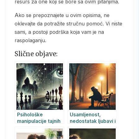
resurs za one koji se bore sa ovim pitanjima.
Ako se prepoznajete u ovim opisima, ne
oklevajte da potražite stručnu pomoć. Vi niste
sami, a postoji podrška koja vam je na
raspolaganju.
Slične objave:
Psihološke
Usamljenost,
manipulacije tajnih
nedostatak ljubavi i
službi: metode,
tuga – kako ih
ciljevi i posledice
razumeti i