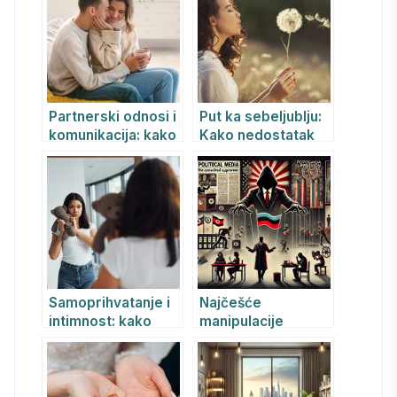
prevazići?
Partnerski odnosi i
Put ka sebeljublju:
komunikacija: kako
Kako nedostatak
izgraditi zdravu
ljubavi prema sebi
vezu uz
utiče na mentalno
otvorenost,
zdravlje i kako ga
postavljanje
prevazići
granica i empatiju
Samoprihvatanje i
Najčešće
intimnost: kako
manipulacije
voleti sebe,
političkih
izgraditi zdravo
apsolutističkih
samopouzdanje i
režima i njihov
preboleti povrede
psihološki uticaj