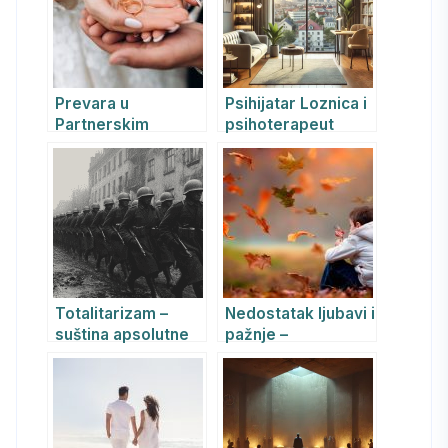
u partnerskim
vezama
Prevara u
Psihijatar Loznica i
Partnerskim
psihoterapeut
Odnosima:
Loznica: kako
Razumevanje i
izabrati
Prevazilaženje
odgovarajuću
podršku i
unaprediti
mentalno zdravlje
Totalitarizam –
Nedostatak ljubavi i
suština apsolutne
pažnje –
dominacije
emocionalna
deprivacija