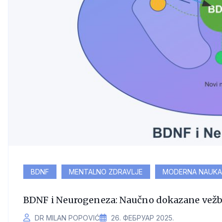
BDNF
MENTALNO ZDRAVLJE
MODERNA NAUKA
BDNF i Neurogeneza: Naučno dokazane vežbe
DR MILAN POPOVIĆ
26. ФЕБРУАР 2025.