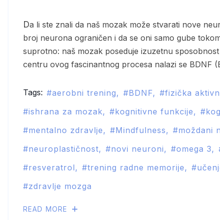
Da li ste znali da naš mozak može stvarati nove neurone tokom celog života? Dugo se verovalo da je
broj neurona ograničen i da se oni samo gube toko
suprotno: naš mozak poseduje izuzetnu sposobnost
centru ovog fascinantnog procesa nalazi se BDNF (
Tags:
aerobni trening
BDNF
fizička aktiv
ishrana za mozak
kognitivne funkcije
kog
mentalno zdravlje
Mindfulness
moždani n
neuroplastičnost
novi neuroni
omega 3
resveratrol
trening radne memorije
učenj
zdravlje mozga
READ MORE