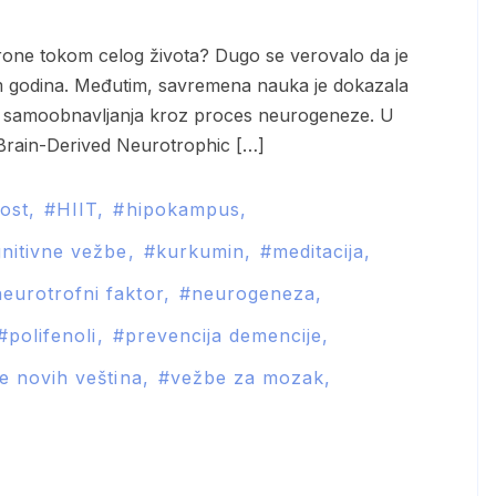
m godina. Međutim, savremena nauka je dokazala
 samoobnavljanja kroz proces neurogeneze. U
Brain-Derived Neurotrophic […]
nost
HIIT
hipokampus
nitivne vežbe
kurkumin
meditacija
eurotrofni faktor
neurogeneza
polifenoli
prevencija demencije
e novih veština
vežbe za mozak