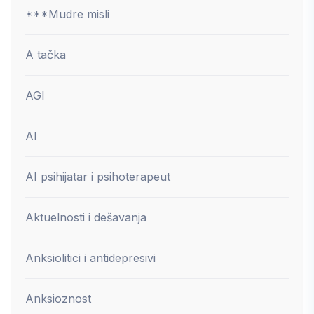
***Mudre misli
A tačka
AGI
AI
AI psihijatar i psihoterapeut
Aktuelnosti i dešavanja
Anksiolitici i antidepresivi
Anksioznost