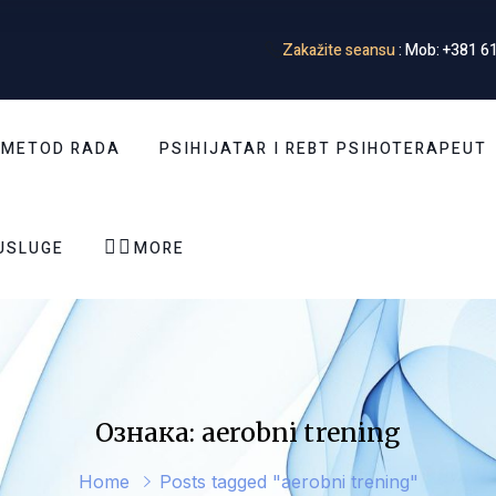
Zakažite seansu
: Mob: +381 61
 METOD RADA
PSIHIJATAR I REBT PSIHOTERAPEUT


USLUGE
MORE
Ознака: aerobni trening
Home
Posts tagged "aerobni trening"