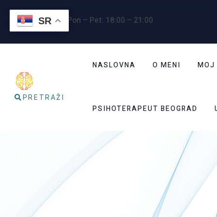
Radno vreme
: Pon – Pet: 18:00 – 21:00
SR
NASLOVNA
O MENI
MOJ
PRETRAŽI
PSIHOTERAPEUT BEOGRAD