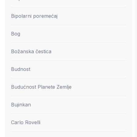
Bipolarni poremećaj
Bog
Božanska čestica
Budnost
Budućnost Planete Zemlje
Bujinkan
Carlo Rovelli