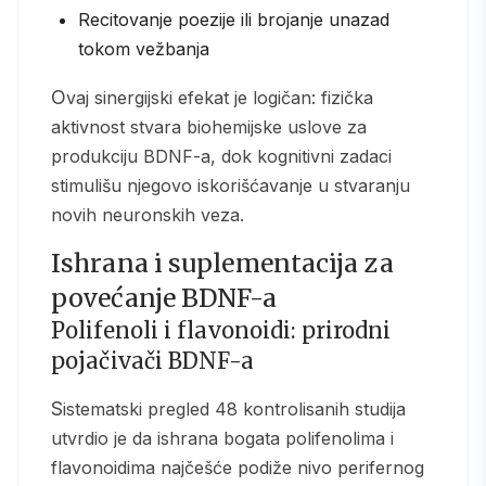
Recitovanje poezije ili brojanje unazad
tokom vežbanja
Ovaj sinergijski efekat je logičan: fizička
aktivnost stvara biohemijske uslove za
produkciju BDNF-a, dok kognitivni zadaci
stimulišu njegovo iskorišćavanje u stvaranju
novih neuronskih veza.
Ishrana i suplementacija za
povećanje BDNF-a
Polifenoli i flavonoidi: prirodni
pojačivači BDNF-a
Sistematski pregled 48 kontrolisanih studija
utvrdio je da ishrana bogata polifenolima i
flavonoidima najčešće podiže nivo perifernog