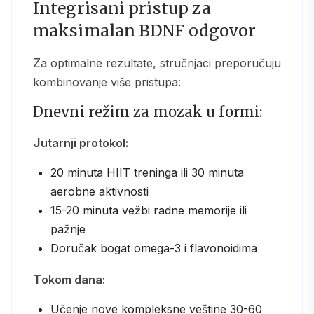
Integrisani pristup za
maksimalan BDNF odgovor
Za optimalne rezultate, stručnjaci preporučuju
kombinovanje više pristupa:
Dnevni režim za mozak u formi:
Jutarnji protokol:
20 minuta HIIT treninga ili 30 minuta
aerobne aktivnosti
15-20 minuta vežbi radne memorije ili
pažnje
Doručak bogat omega-3 i flavonoidima
Tokom dana:
Učenje nove kompleksne veštine 30-60