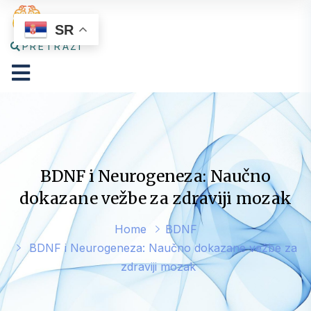
SR
PRETRAŽI
BDNF i Neurogeneza: Naučno
dokazane vežbe za zdraviji mozak
Home
BDNF
BDNF i Neurogeneza: Naučno dokazane vežbe za
zdraviji mozak