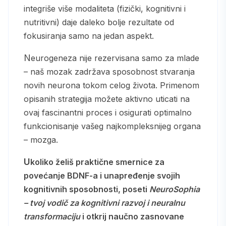
integriše više modaliteta (fizički, kognitivni i
nutritivni) daje daleko bolje rezultate od
fokusiranja samo na jedan aspekt.
Neurogeneza nije rezervisana samo za mlade
– naš mozak zadržava sposobnost stvaranja
novih neurona tokom celog života. Primenom
opisanih strategija možete aktivno uticati na
ovaj fascinantni proces i osigurati optimalno
funkcionisanje vašeg najkompleksnijeg organa
– mozga.
Ukoliko želiš praktične smernice za
povećanje BDNF-a i unapređenje svojih
kognitivnih sposobnosti, poseti
NeuroSophia
– tvoj vodič za kognitivni razvoj i neuralnu
transformaciju
i otkrij naučno zasnovane