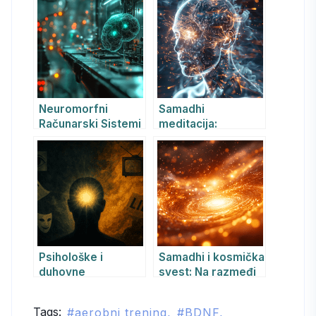
plastičnost?
Neuromorfni
Samadhi
Računarski Sistemi
meditacija:
sa Biomimetičkim
Neurobiologija
Komponentama:
svesnosti, put ka
Spoj Prirode i
apsolutu i
Tehnologije u
transformacija uma
Budućnosti
i tela
Računarstva
Psihološke i
Samadhi i kosmička
duhovne
svest: Na razmeđi
manipulacije kroz
drevne mudrosti i
kontradiktorne
savremene nauke
Tags:
aerobni trening
BDNF