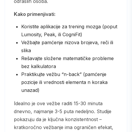
odraslih osoba.
Kako primenjivati:
Koristite aplikacije za trening mozga (poput
Lumosity, Peak, ili CogniFit)
Vežbajte pamćenje nizova brojeva, reči ili
slika
Rešavajte složene matematičke probleme
bez kalkulatora
Praktikujte vežbu “n-back” (pamćenje
pozicije ili vrednosti elementa n koraka
unazad)
Idealno je ove vežbe raditi 15-30 minuta
dnevno, najmanje 3-5 puta nedeljno. Studije
pokazuju da je ključna konzistentnost –
kratkoročno vežbanje ima ograničen efekat,