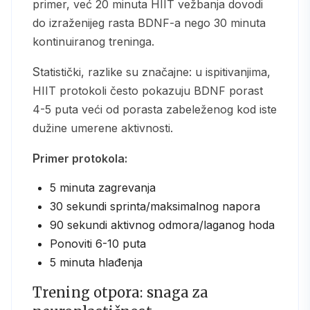
primer, već 20 minuta HIIT vežbanja dovodi
do izraženijeg rasta BDNF-a nego 30 minuta
kontinuiranog treninga.
Statistički, razlike su značajne: u ispitivanjima,
HIIT protokoli često pokazuju BDNF porast
4-5 puta veći od porasta zabeleženog kod iste
dužine umerene aktivnosti.
Primer protokola:
5 minuta zagrevanja
30 sekundi sprinta/maksimalnog napora
90 sekundi aktivnog odmora/laganog hoda
Ponoviti 6-10 puta
5 minuta hlađenja
Trening otpora: snaga za