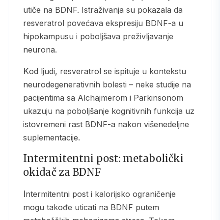
utiče na BDNF. Istraživanja su pokazala da
resveratrol povećava ekspresiju BDNF-a u
hipokampusu i poboljšava preživljavanje
neurona.
Kod ljudi, resveratrol se ispituje u kontekstu
neurodegenerativnih bolesti – neke studije na
pacijentima sa Alchajmerom i Parkinsonom
ukazuju na poboljšanje kognitivnih funkcija uz
istovremeni rast BDNF-a nakon višenedeljne
suplementacije.
Intermitentni post: metabolički
okidač za BDNF
Intermitentni post i kalorijsko ograničenje
mogu takođe uticati na BDNF putem