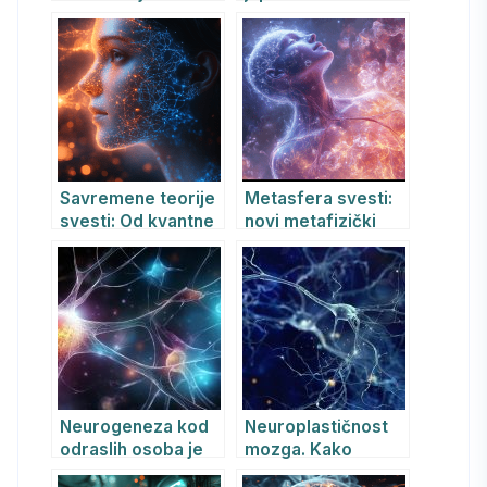
protiv stresa
ratovanja i
duhovnog razvoja
Savremene teorije
Metasfera svesti:
svesti: Od kvantne
novi metafizički
fizike do veštačke
model stvarnosti
inteligencije
Neurogeneza kod
Neuroplastičnost
odraslih osoba je
mozga. Kako
moguća
iskustva menjaju