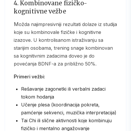
4. Kombinovane fizičko-
kognitivne vežbe
Možda najimpresivniji rezultati dolaze iz studija
koje su kombinovale fizičke i kognitivne
izazove. U kontrolisanom istraživanju sa
starijim osobama, trening snage kombinovan
sa kognitivnim zadacima doveo je do
povećanja BDNF-a za približno 50%.
Primeri vežbi:
Rešavanje zagonetki ili verbalni zadaci
tokom hodanja
Učenje plesa (koordinacija pokreta,
pamćenje sekvenci, muzička interpretacija)
Tai Chi ili slične aktivnosti koje kombinuju
fizičko i mentalno angažovanje