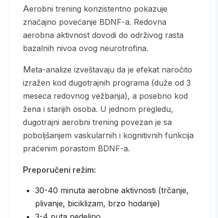
Aerobni trening konzistentno pokazuje
značajno povećanje BDNF-a. Redovna
aerobna aktivnost dovodi do održivog rasta
bazalnih nivoa ovog neurotrofina.
Meta-analize izveštavaju da je efekat naročito
izražen kod dugotrajnih programa (duže od 3
meseca redovnog vežbanja), a posebno kod
žena i starijih osoba. U jednom pregledu,
dugotrajni aerobni trening povezan je sa
poboljšanjem vaskularnih i kognitivnih funkcija
praćenim porastom BDNF-a.
Preporučeni režim:
30-40 minuta aerobne aktivnosti (trčanje,
plivanje, biciklizam, brzo hodanje)
3-4 puta nedeljno