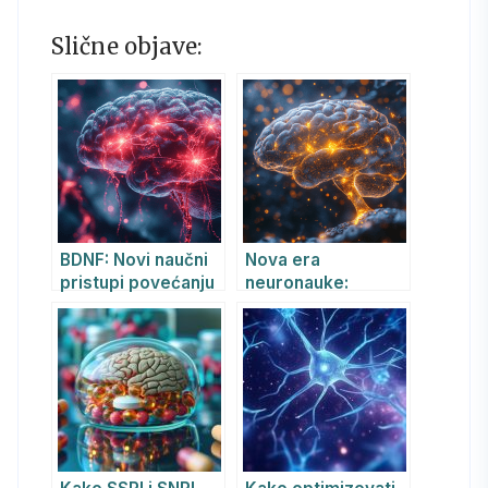
Slične objave:
BDNF: Novi naučni
Nova era
pristupi povećanju
neuronauke:
BDNF u mozgu:
integrativni i
epigenetika,
personalizovani
mikrobiom i
pristupi
personalizovana
modifikaciji BDNF-a
terapija
za optimalnu
neuroplastičnost i
mentalno
blagostanje