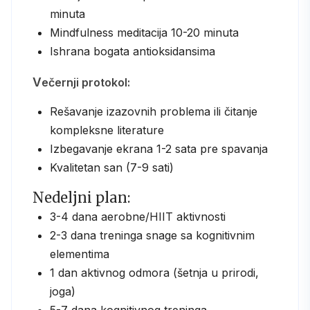
minuta
Mindfulness meditacija 10-20 minuta
Ishrana bogata antioksidansima
Večernji protokol:
Rešavanje izazovnih problema ili čitanje
kompleksne literature
Izbegavanje ekrana 1-2 sata pre spavanja
Kvalitetan san (7-9 sati)
Nedeljni plan:
3-4 dana aerobne/HIIT aktivnosti
2-3 dana treninga snage sa kognitivnim
elementima
1 dan aktivnog odmora (šetnja u prirodi,
joga)
5-7 dana kognitivnog treninga