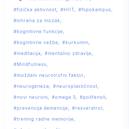
informacije: vodič
za prepoznavanje i
fizička aktivnost
HIIT
hipokampus
zaštitu uma
ishrana za mozak
kognitivne funkcije
kognitivne vežbe
kurkumin
meditacija
mentalno zdravlje
Mindfulness
moždani neurotrofni faktor
neurogeneza
neuroplastičnost
novi neuroni
omega 3
polifenoli
prevencija demencije
resveratrol
trening radne memorije