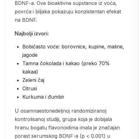
BDNF-a. Ove bioaktivne supstance iz voća,
povrća i biljaka pokazuju konzistentan efekat
na BDNF.
Najbolji izvori:
Bobičasto voće: borovnice, kupine, maline,
jagode
Tamna čokolada i kakao (preko 70%
kakaa)
Zeleni čaj
Citrusi
Kurkuma i đumbir
U osamnaestonedeljnoj randomiziranoj
kontrolisanoj studiji, grupa koja je dobijala
hranu bogatu flavonoidima imala je značajan
porast serumskog BDNF-a (p < 0.001) u