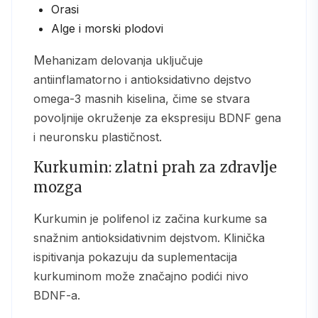
Orasi
Alge i morski plodovi
Mehanizam delovanja uključuje
antiinflamatorno i antioksidativno dejstvo
omega-3 masnih kiselina, čime se stvara
povoljnije okruženje za ekspresiju BDNF gena
i neuronsku plastičnost.
Kurkumin: zlatni prah za zdravlje
mozga
Kurkumin je polifenol iz začina kurkume sa
snažnim antioksidativnim dejstvom. Klinička
ispitivanja pokazuju da suplementacija
kurkuminom može značajno podići nivo
BDNF-a.