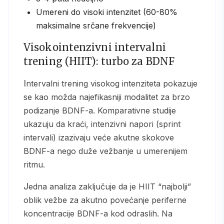
Umereni do visoki intenzitet (60-80%
maksimalne srčane frekvencije)
Visokointenzivni intervalni
trening (HIIT): turbo za BDNF
Intervalni trening visokog intenziteta pokazuje
se kao možda najefikasniji modalitet za brzo
podizanje BDNF-a. Komparativne studije
ukazuju da kraći, intenzivni napori (sprint
intervali) izazivaju veće akutne skokove
BDNF-a nego duže vežbanje u umerenijem
ritmu.
Jedna analiza zaključuje da je HIIT “najbolji”
oblik vežbe za akutno povećanje periferne
koncentracije BDNF-a kod odraslih. Na