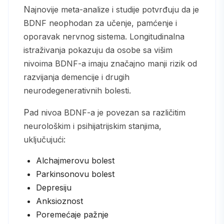
Najnovije meta-analize i studije potvrđuju da je
BDNF neophodan za učenje, pamćenje i
oporavak nervnog sistema. Longitudinalna
istraživanja pokazuju da osobe sa višim
nivoima BDNF-a imaju značajno manji rizik od
razvijanja demencije i drugih
neurodegenerativnih bolesti.
Pad nivoa BDNF-a je povezan sa različitim
neurološkim i psihijatrijskim stanjima,
uključujući:
Alchajmerovu bolest
Parkinsonovu bolest
Depresiju
Anksioznost
Poremećaje pažnje