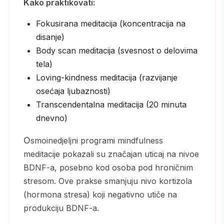
Kako praktikovati:
Fokusirana meditacija (koncentracija na
disanje)
Body scan meditacija (svesnost o delovima
tela)
Loving-kindness meditacija (razvijanje
osećaja ljubaznosti)
Transcendentalna meditacija (20 minuta
dnevno)
Osmoinedjeljni programi mindfulness
meditacije pokazali su značajan uticaj na nivoe
BDNF-a, posebno kod osoba pod hroničnim
stresom. Ove prakse smanjuju nivo kortizola
(hormona stresa) koji negativno utiče na
produkciju BDNF-a.