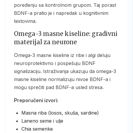
poređenju sa kontrolnom grupom. Taj porast
BDNF-a pratio je i napredak u kognitivnim
testovima.
Omega-3 masne kiseline: gradivni
materijal za neurone
Omega-3 masne kiseline iz ribe i algi deluju
neuroprotektivno i pospešuju BDNF
signalizaciju. Istraživanja ukazuju da omega-3
masne kiseline normalizuju nivoe BDNF-a i
mogu sprečiti pad BDNF-a usled stresa.
Preporučeni izvori:
Masna riba (losos, skuša, sardine)
Laneno seme i ulje
Chia semenke