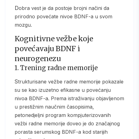
Dobra vest je da postoje brojni načini da
prirodno povećate nivoe BDNF-a u svom
mozgu.
Kognitivne vežbe koje
povećavaju BDNF i
neurogenezu
1. Trening radne memorije
Strukturisane vežbe radne memorije pokazale
su se kao izuzetno efikasne u povećanju
nivoa BDNF-a. Prema istraživanju objavljenom
u prestižnim naučnim časopisima,
petonedjeljni program kompjuterizovanih
vežbi radne memorije doveo je do značajnog
porasta serumskog BDNF-a kod starijih