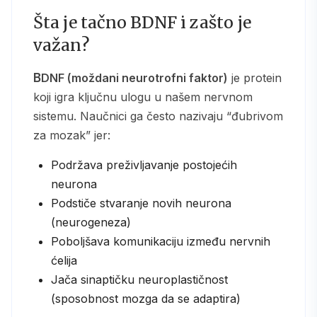
Šta je tačno BDNF i zašto je
važan?
BDNF (moždani neurotrofni faktor)
je protein
koji igra ključnu ulogu u našem nervnom
sistemu. Naučnici ga često nazivaju “đubrivom
za mozak” jer:
Podržava preživljavanje postojećih
neurona
Podstiče stvaranje novih neurona
(neurogeneza)
Poboljšava komunikaciju između nervnih
ćelija
Jača sinaptičku neuroplastičnost
(sposobnost mozga da se adaptira)