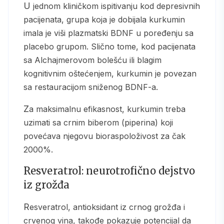
U jednom kliničkom ispitivanju kod depresivnih
pacijenata, grupa koja je dobijala kurkumin
imala je viši plazmatski BDNF u poređenju sa
placebo grupom. Slično tome, kod pacijenata
sa Alchajmerovom bolešću ili blagim
kognitivnim oštećenjem, kurkumin je povezan
sa restauracijom sniženog BDNF-a.
Za maksimalnu efikasnost, kurkumin treba
uzimati sa crnim biberom (piperina) koji
povećava njegovu bioraspoloživost za čak
2000%.
Resveratrol: neurotrofično dejstvo
iz grožđa
Resveratrol, antioksidant iz crnog grožđa i
crvenog vina, takođe pokazuje potencijal da