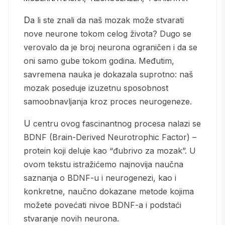
Da li ste znali da naš mozak može stvarati
nove neurone tokom celog života? Dugo se
verovalo da je broj neurona ograničen i da se
oni samo gube tokom godina. Međutim,
savremena nauka je dokazala suprotno: naš
mozak poseduje izuzetnu sposobnost
samoobnavljanja kroz proces neurogeneze.
U centru ovog fascinantnog procesa nalazi se
BDNF (Brain-Derived Neurotrophic Factor) –
protein koji deluje kao “đubrivo za mozak”. U
ovom tekstu istražićemo najnovija naučna
saznanja o BDNF-u i neurogenezi, kao i
konkretne, naučno dokazane metode kojima
možete povećati nivoe BDNF-a i podstaći
stvaranje novih neurona.