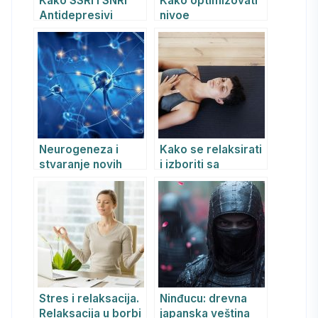
Kako SSRI i SNRI
Kako optimizovati
Antidepresivi
nivoe
Povećavaju
Neurotrofnog
Neurogenezu i
moždanog faktora
Neuroplastičnost
(BDNF) radi
preko BDNF
unapređenja
mentalnog zdravlja
i kognitivnih
sposobnosti
Neurogeneza i
Kako se relaksirati
stvaranje novih
i izboriti sa
neurona u mozgu i
stresom?
u starosti je
moguća
Stres i relaksacija.
Ninđucu: drevna
Relaksacija u borbi
japanska veština