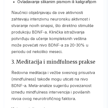
Ovladavanje slikanim pismom ili kaligrafijom
Naučnici objašnjavaju da ove aktivnosti
zahtevaju intenzivnu neuronsku aktivnost i
stvaranje novih sinapsi, što direktno stimuliše
produkciju BDNF-a. Klinička istraživanja
potvrđuju da učenje kompleksnih veština
može povećati nivo BDNF-a za 20-30% u
periodu od nekoliko meseci.
3. Meditacija i mindfulness prakse
Redovna meditacija i vežbe svesnog prisustva
(mindfulness) takođe mogu uticati na nivo
BDNF-a. Meta-analize sugerišu povezanost
između mindfulness intervencija i povišenih
nivoa ovog neurotrofičnog faktora.