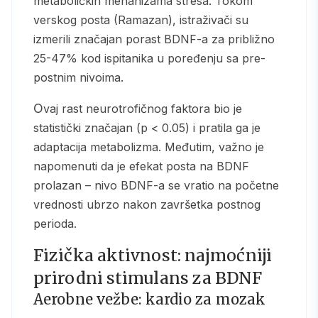
metaboličkih mehanizama stresa. Tokom
verskog posta (Ramazan), istraživači su
izmerili značajan porast BDNF-a za približno
25-47% kod ispitanika u poređenju sa pre-
postnim nivoima.
Ovaj rast neurotrofičnog faktora bio je
statistički značajan (p < 0.05) i pratila ga je
adaptacija metabolizma. Međutim, važno je
napomenuti da je efekat posta na BDNF
prolazan – nivo BDNF-a se vratio na početne
vrednosti ubrzo nakon završetka postnog
perioda.
Fizička aktivnost: najmoćniji
prirodni stimulans za BDNF
Aerobne vežbe: kardio za mozak