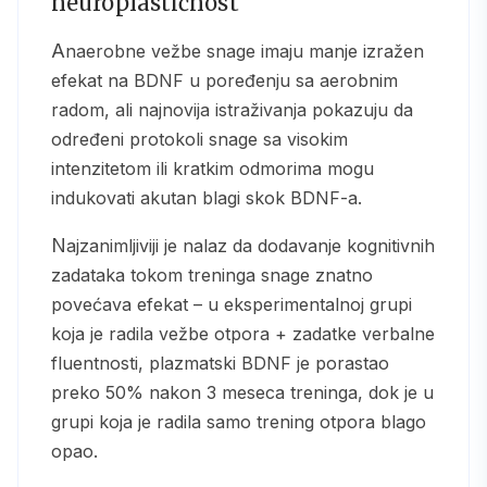
neuroplastičnost
Anaerobne vežbe snage imaju manje izražen
efekat na BDNF u poređenju sa aerobnim
radom, ali najnovija istraživanja pokazuju da
određeni protokoli snage sa visokim
intenzitetom ili kratkim odmorima mogu
indukovati akutan blagi skok BDNF-a.
Najzanimljiviji je nalaz da dodavanje kognitivnih
zadataka tokom treninga snage znatno
povećava efekat – u eksperimentalnoj grupi
koja je radila vežbe otpora + zadatke verbalne
fluentnosti, plazmatski BDNF je porastao
preko 50% nakon 3 meseca treninga, dok je u
grupi koja je radila samo trening otpora blago
opao.