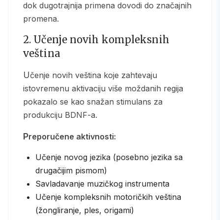
dok dugotrajnija primena dovodi do značajnih
promena.
2. Učenje novih kompleksnih
veština
Učenje novih veština koje zahtevaju
istovremenu aktivaciju više moždanih regija
pokazalo se kao snažan stimulans za
produkciju BDNF-a.
Preporučene aktivnosti:
Učenje novog jezika (posebno jezika sa
drugačijim pismom)
Savladavanje muzičkog instrumenta
Učenje kompleksnih motoričkih veština
(žongliranje, ples, origami)