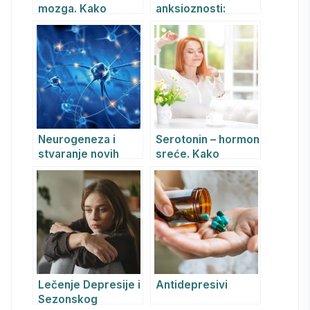
mozga. Kako
anksioznosti:
iskustva menjaju
Spajanje REKBT
plastičnost?
psihoterapije i
SSRI/SNRI
antidepresiva
Neurogeneza i
Serotonin – hormon
stvaranje novih
sreće. Kako
neurona u mozgu i
psihoterapija
u starosti je
povećava nivo
moguća
hormona sreće?
Lečenje Depresije i
Antidepresivi
Sezonskog