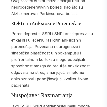
Ovaj zaštitni efekat može smanjiti rizik od
neurodegenerativnih bolesti, kao što su
Alzheimerova i Parkinsonova bolest.
Efekti na Anksiozne Poremećaje
Pored depresije, SSRI i SNRI antidepresivi su
efikasni i u lečenju različitih anksioznih
poremećaja. Povećana neurogeneza i
sinaptička plastičnost u hipokampusu i
prefrontalnom korteksu mogu poboljšati
sposobnost mozga da reguliše anksioznost i
odgovara na stres, smanjujući simptome
anksioznosti i poboljšavajući kvalitet života
pacijenata.
Nuspojave i Razmatranja
Iako SSRI i SNRI antidepresivi imaju mnoge