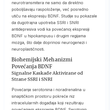
neurotransmitera ne samo da direktno
poboljšavaju raspoloženje, već posredno
utiču na ekspresiju BDNF. Studije su pokazale
da dugotrajna upotreba SSRI i SNRI
antidepresiva vodi ka povećanoj ekspresiji
BDNF u hipokampusu i drugim regijama
mozga, što dalje doprinosi neurogenezi i
neuroplastičnosti.
Biohemijski Mehanizmi
Povećanja BDNF
Signalne Kaskade Aktivirane od
Strane SSRI i SNRI
Povećanje serotonina i noradrenalina u
sinaptičkom prostoru pokreće niz
intracelularnih događaja koji rezultiraju
povećanjem ekspresije BDNF. Serotonin,