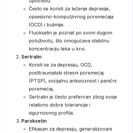
upotrebu.
Često se koristi za lečenje depresije,
opsesivno-kompulzivnog poremećaja
(OCD) i bulimije.
Fluoksetin je poznat po svom dugom
poluživotu, što omogućava stabilnu
koncentraciju leka u krvi.
Sertralin
Koristi se za depresiju, OCD,
posttraumatski stresni poremećaj
(PTSP), socijalnu anksioznost i panični
poremećaj.
Sertralin je često preferiran zbog svoje
relativno dobre tolerancije i
sigurnosnog profila.
Paroksetin
Efikasan za depresiju, generalizovani