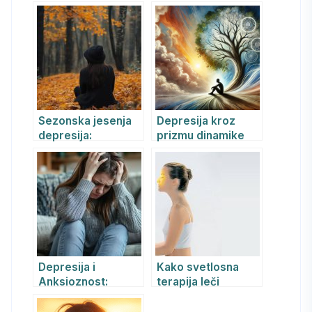
Afektivnog
Poremećaja uz
Svetlosnu Terapiju
i Zepter HyperLight
Pametne Naočare
Sezonska jesenja
Depresija kroz
depresija:
prizmu dinamike
Simptomi, uzroci i
ništavila: Od
lečenje pomoću
unutrašnje
REBT terapije
praznine ka
kreativnom
potencijalu
Depresija i
Kako svetlosna
Anksioznost:
terapija leči
Simptomi, Lečenje
depresiju?
REBT-om i
Bioptron