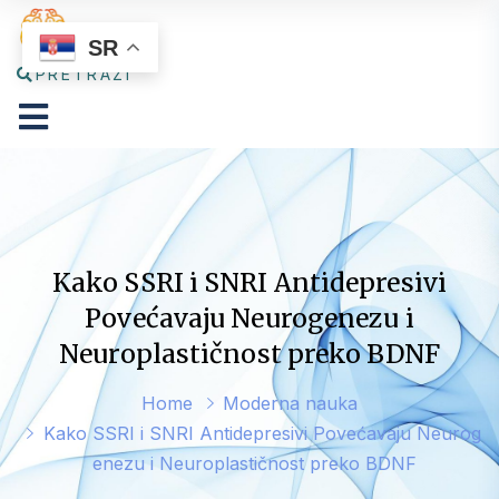
SR
PRETRAŽI
Kako SSRI i SNRI Antidepresivi
Povećavaju Neurogenezu i
Neuroplastičnost preko BDNF
Home
Moderna nauka
Kako SSRI i SNRI Antidepresivi Povećavaju Neurog
enezu i Neuroplastičnost preko BDNF