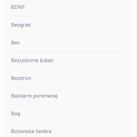
BDNF
Beograd
Bes
Bezuslovna ljubav
Bioptron
Bipolarni poremećaj
Bog
Božanska čestica