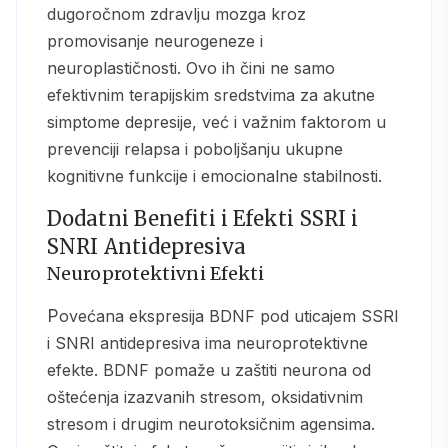
dugoročnom zdravlju mozga kroz
promovisanje neurogeneze i
neuroplastičnosti. Ovo ih čini ne samo
efektivnim terapijskim sredstvima za akutne
simptome depresije, već i važnim faktorom u
prevenciji relapsa i poboljšanju ukupne
kognitivne funkcije i emocionalne stabilnosti.
Dodatni Benefiti i Efekti SSRI i
SNRI Antidepresiva
Neuroprotektivni Efekti
Povećana ekspresija BDNF pod uticajem SSRI
i SNRI antidepresiva ima neuroprotektivne
efekte. BDNF pomaže u zaštiti neurona od
oštećenja izazvanih stresom, oksidativnim
stresom i drugim neurotoksičnim agensima.