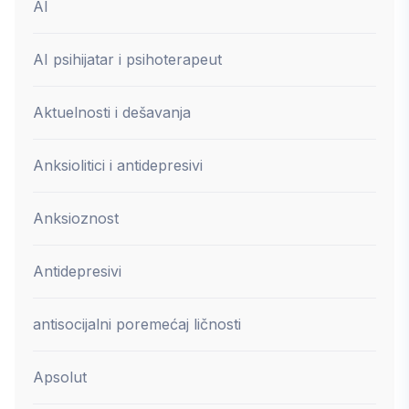
AI
AI psihijatar i psihoterapeut
Aktuelnosti i dešavanja
Anksiolitici i antidepresivi
Anksioznost
Antidepresivi
antisocijalni poremećaj ličnosti
Apsolut