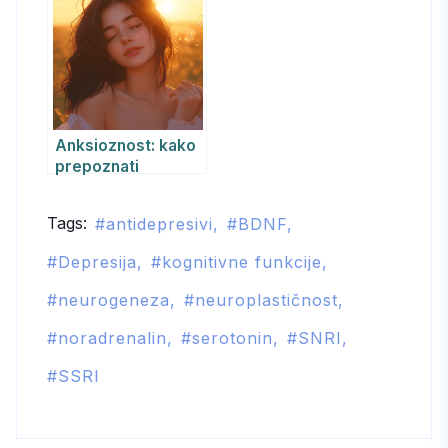
Lekovima
Anksioznost: kako
prepoznati
simptome i
pobediti strah
Tags:
antidepresivi
BDNF
Depresija
kognitivne funkcije
neurogeneza
neuroplastičnost
noradrenalin
serotonin
SNRI
SSRI