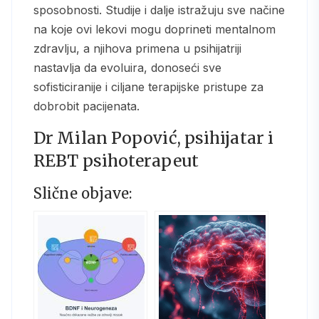
sposobnosti. Studije i dalje istražuju sve načine
na koje ovi lekovi mogu doprineti mentalnom
zdravlju, a njihova primena u psihijatriji
nastavlja da evoluira, donoseći sve
sofisticiranije i ciljane terapijske pristupe za
dobrobit pacijenata.
Dr Milan Popović, psihijatar i
REBT psihoterapeut
Slične objave: