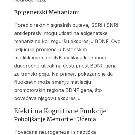
Epigenetski Mehanizmi
Pored direktnih signalnih puteva, SSRI i SNRI
antidepresivi mogu uticati na epigenetske
mehanizme koji regulišu ekspresiju BDNF. Ovo
uključuje promene u histonskim
modifikacijama i DNK metilaciji koje mogu
dugoročno uticati na dostupnost BDNF gena
za transkripciju. Na primer, pokazano je da
fluoksetin može smanjiti metilaciju
promotorskih regiona BDNF gena, što
povećava njegovu ekspresiju.
Efekti na Kognitivne Funkcije
Poboljšanje Memorije i Učenja
Povećana neurogeneza i sinaptička