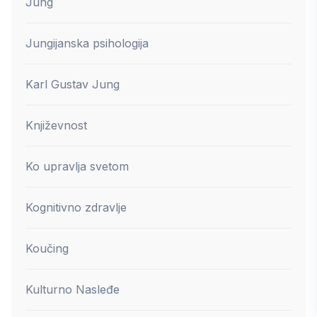
Jung
Jungijanska psihologija
Karl Gustav Jung
Književnost
Ko upravlja svetom
Kognitivno zdravlje
Koučing
Kulturno Nasleđe