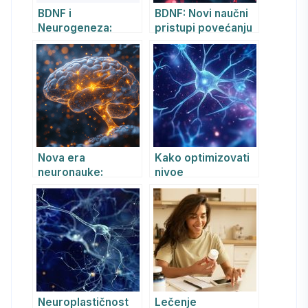
BDNF i
BDNF: Novi naučni
Neurogeneza:
pristupi povećanju
Naučno dokazane
BDNF u mozgu:
vežbe za zdraviji
epigenetika,
mozak
mikrobiom i
personalizovana
terapija
Nova era
Kako optimizovati
neuronauke:
nivoe
integrativni i
Neurotrofnog
personalizovani
moždanog faktora
pristupi
(BDNF) radi
modifikaciji BDNF-a
unapređenja
za optimalnu
mentalnog zdravlja
neuroplastičnost i
i kognitivnih
mentalno
sposobnosti
blagostanje
Neuroplastičnost
Lečenje