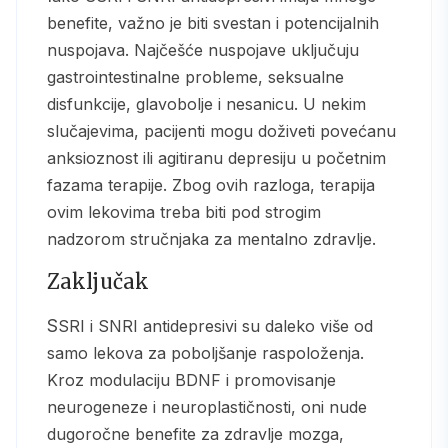
benefite, važno je biti svestan i potencijalnih
nuspojava. Najčešće nuspojave uključuju
gastrointestinalne probleme, seksualne
disfunkcije, glavobolje i nesanicu. U nekim
slučajevima, pacijenti mogu doživeti povećanu
anksioznost ili agitiranu depresiju u početnim
fazama terapije. Zbog ovih razloga, terapija
ovim lekovima treba biti pod strogim
nadzorom stručnjaka za mentalno zdravlje.
Zaključak
SSRI i SNRI antidepresivi su daleko više od
samo lekova za poboljšanje raspoloženja.
Kroz modulaciju BDNF i promovisanje
neurogeneze i neuroplastičnosti, oni nude
dugoročne benefite za zdravlje mozga,