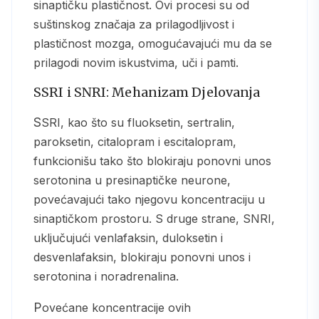
sinaptičku plastičnost. Ovi procesi su od
suštinskog značaja za prilagodljivost i
plastičnost mozga, omogućavajući mu da se
prilagodi novim iskustvima, uči i pamti.
SSRI i SNRI: Mehanizam Djelovanja
SSRI, kao što su fluoksetin, sertralin,
paroksetin, citalopram i escitalopram,
funkcionišu tako što blokiraju ponovni unos
serotonina u presinaptičke neurone,
povećavajući tako njegovu koncentraciju u
sinaptičkom prostoru. S druge strane, SNRI,
uključujući venlafaksin, duloksetin i
desvenlafaksin, blokiraju ponovni unos i
serotonina i noradrenalina.
Povećane koncentracije ovih