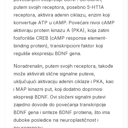
putem svojih receptora, posebno 5-HT1A
receptora, aktivira adenin ciklazu, enzim koji
konvertuje ATP u cAMP. Povećani nivoi cAMP
aktiviraju protein kinazu A (PKA), koja zatim
fosforiliše CREB (cAMP response element-
binding protein), transkripcioni faktor koji
reguliše ekspresiju BDNF gena.
Noradrenalin, putem svojih receptora, takođe
može aktivirati slične signalne puteve,
uključujući aktivaciju adenin ciklaze i PKA, kao
i MAP kinazni put, koji dodatno doprinosi
ekspresiji BDNF. Ovi složeni signalni putevi
zajedno dovode do povećanja transkripcije
BDNF gena i sinteze BDNF proteina, što ima
duboke posledice na neuroplastičnost i
neurogenezu.