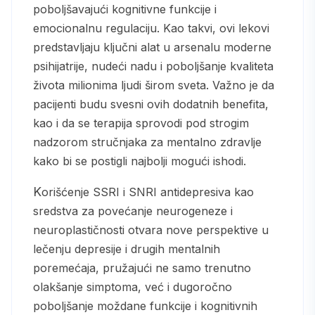
poboljšavajući kognitivne funkcije i
emocionalnu regulaciju. Kao takvi, ovi lekovi
predstavljaju ključni alat u arsenalu moderne
psihijatrije, nudeći nadu i poboljšanje kvaliteta
života milionima ljudi širom sveta. Važno je da
pacijenti budu svesni ovih dodatnih benefita,
kao i da se terapija sprovodi pod strogim
nadzorom stručnjaka za mentalno zdravlje
kako bi se postigli najbolji mogući ishodi.
Korišćenje SSRI i SNRI antidepresiva kao
sredstva za povećanje neurogeneze i
neuroplastičnosti otvara nove perspektive u
lečenju depresije i drugih mentalnih
poremećaja, pružajući ne samo trenutno
olakšanje simptoma, već i dugoročno
poboljšanje moždane funkcije i kognitivnih