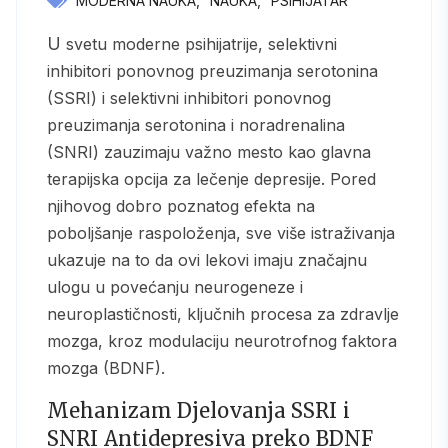
MODERNA NAUKA
NAUKA
PSIHIJATAR
U svetu moderne psihijatrije, selektivni
inhibitori ponovnog preuzimanja serotonina
(SSRI) i selektivni inhibitori ponovnog
preuzimanja serotonina i noradrenalina
(SNRI) zauzimaju važno mesto kao glavna
terapijska opcija za lečenje depresije. Pored
njihovog dobro poznatog efekta na
poboljšanje raspoloženja, sve više istraživanja
ukazuje na to da ovi lekovi imaju značajnu
ulogu u povećanju neurogeneze i
neuroplastičnosti, ključnih procesa za zdravlje
mozga, kroz modulaciju neurotrofnog faktora
mozga (BDNF).
Mehanizam Djelovanja SSRI i
SNRI Antidepresiva preko BDNF