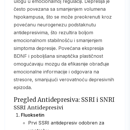
ulogu u emocionalnoj regulaciji. Depresija je
često povezana sa smanjenjem volumena
hipokampusa, što se može preokrenuti kroz
povećanu neurogenezu podstaknutu
antidepresivima, što rezultira boljom
emocionalnom stabilnošću i smanjenjem
simptoma depresije. Povećana ekspresija
BDNF i poboljšana sinaptička plastičnost
omogućavaju mozgu da efikasnije obrađuje
emocionalne informacije i odgovara na
stresore, smanjujući verovatnoću depresivnih
epizoda.
Pregled Antidepresiva: SSRI i SNRI
SSRI Antidepresivi
Fluoksetin
Prvi SSRI antidepresiv odobren za