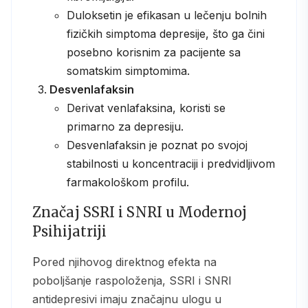
Duloksetin je efikasan u lečenju bolnih
fizičkih simptoma depresije, što ga čini
posebno korisnim za pacijente sa
somatskim simptomima.
Desvenlafaksin
Derivat venlafaksina, koristi se
primarno za depresiju.
Desvenlafaksin je poznat po svojoj
stabilnosti u koncentraciji i predvidljivom
farmakološkom profilu.
Značaj SSRI i SNRI u Modernoj
Psihijatriji
Pored njihovog direktnog efekta na
poboljšanje raspoloženja, SSRI i SNRI
antidepresivi imaju značajnu ulogu u