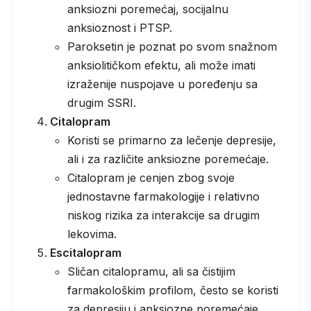
anksiozni poremećaj, socijalnu
anksioznost i PTSP.
Paroksetin je poznat po svom snažnom
anksiolitičkom efektu, ali može imati
izraženije nuspojave u poređenju sa
drugim SSRI.
Citalopram
Koristi se primarno za lečenje depresije,
ali i za različite anksiozne poremećaje.
Citalopram je cenjen zbog svoje
jednostavne farmakologije i relativno
niskog rizika za interakcije sa drugim
lekovima.
Escitalopram
Sličan citalopramu, ali sa čistijim
farmakološkim profilom, često se koristi
za depresiju i anksiozne poremećaje.