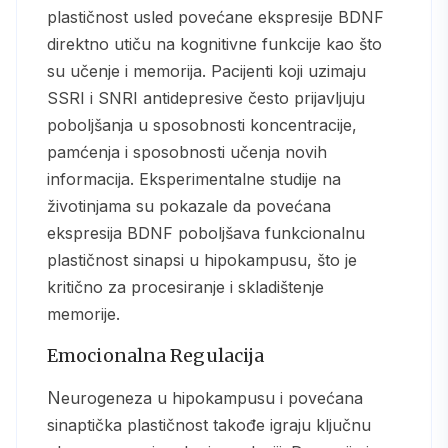
plastičnost usled povećane ekspresije BDNF
direktno utiču na kognitivne funkcije kao što
su učenje i memorija. Pacijenti koji uzimaju
SSRI i SNRI antidepresive često prijavljuju
poboljšanja u sposobnosti koncentracije,
pamćenja i sposobnosti učenja novih
informacija. Eksperimentalne studije na
životinjama su pokazale da povećana
ekspresija BDNF poboljšava funkcionalnu
plastičnost sinapsi u hipokampusu, što je
kritično za procesiranje i skladištenje
memorije.
Emocionalna Regulacija
Neurogeneza u hipokampusu i povećana
sinaptička plastičnost takođe igraju ključnu