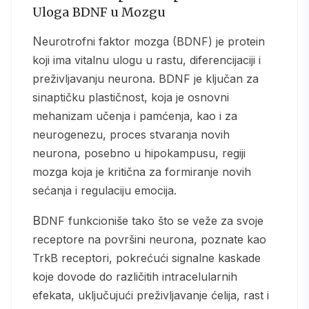
Uloga BDNF u Mozgu
Neurotrofni faktor mozga (BDNF) je protein
koji ima vitalnu ulogu u rastu, diferencijaciji i
preživljavanju neurona. BDNF je ključan za
sinaptičku plastičnost, koja je osnovni
mehanizam učenja i pamćenja, kao i za
neurogenezu, proces stvaranja novih
neurona, posebno u hipokampusu, regiji
mozga koja je kritična za formiranje novih
sećanja i regulaciju emocija.
BDNF funkcioniše tako što se veže za svoje
receptore na površini neurona, poznate kao
TrkB receptori, pokrećući signalne kaskade
koje dovode do različitih intracelularnih
efekata, uključujući preživljavanje ćelija, rast i