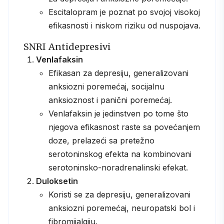
Escitalopram je poznat po svojoj visokoj
efikasnosti i niskom riziku od nuspojava.
SNRI Antidepresivi
Venlafaksin
Efikasan za depresiju, generalizovani
anksiozni poremećaj, socijalnu
anksioznost i panični poremećaj.
Venlafaksin je jedinstven po tome što
njegova efikasnost raste sa povećanjem
doze, prelazeći sa pretežno
serotoninskog efekta na kombinovani
serotoninsko-noradrenalinski efekat.
Duloksetin
Koristi se za depresiju, generalizovani
anksiozni poremećaj, neuropatski bol i
fibromijalgiju.