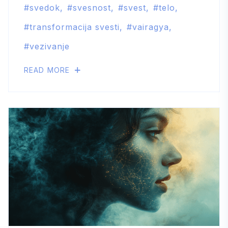
svedok
svesnost
svest
telo
transformacija svesti
vairagya
vezivanje
READ MORE