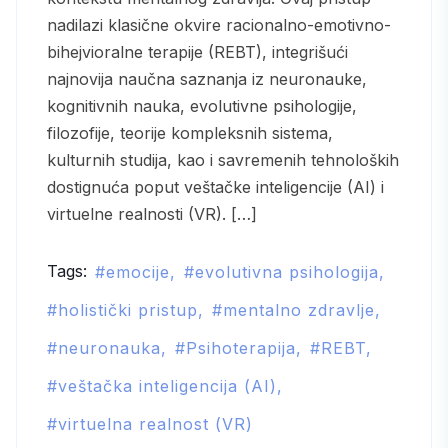
nadilazi klasične okvire racionalno-emotivno-
bihejvioralne terapije (REBT), integrišući
najnovija naučna saznanja iz neuronauke,
kognitivnih nauka, evolutivne psihologije,
filozofije, teorije kompleksnih sistema,
kulturnih studija, kao i savremenih tehnoloških
dostignuća poput veštačke inteligencije (AI) i
virtuelne realnosti (VR). […]
Tags:
emocije
evolutivna psihologija
holistički pristup
mentalno zdravlje
neuronauka
Psihoterapija
REBT
veštačka inteligencija (AI)
virtuelna realnost (VR)