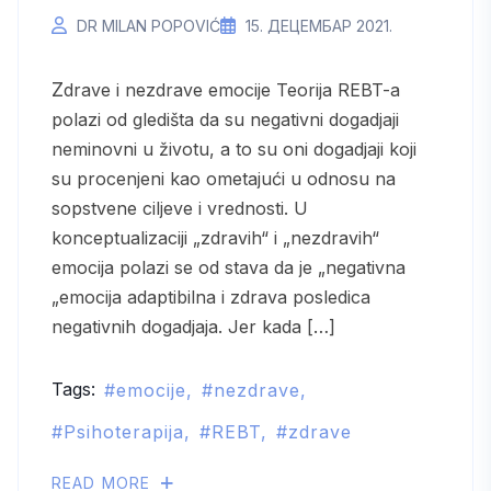
DR MILAN POPOVIĆ
15. ДЕЦЕМБАР 2021.
Zdrave i nezdrave emocije Teorija REBT-a
polazi od gledišta da su negativni dogadjaji
neminovni u životu, a to su oni dogadjaji koji
su procenjeni kao ometajući u odnosu na
sopstvene ciljeve i vrednosti. U
konceptualizaciji „zdravih“ i „nezdravih“
emocija polazi se od stava da je „negativna
„emocija adaptibilna i zdrava posledica
negativnih dogadjaja. Jer kada […]
Tags:
emocije
nezdrave
Psihoterapija
REBT
zdrave
READ MORE