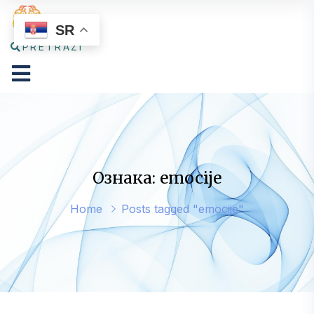
SR
PRETRAŽI
Ознака: emocije
Home
Posts tagged "emocije"