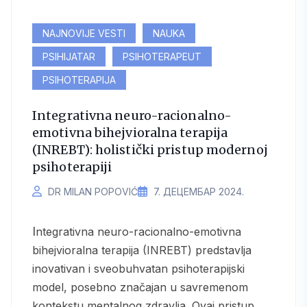
NAJNOVIJE VESTI
NAUKA
PSIHIJATAR
PSIHOTERAPEUT
PSIHOTERAPIJA
Integrativna neuro-racionalno-
emotivna bihejvioralna terapija
(INREBT): holistički pristup modernoj
psihoterapiji
DR MILAN POPOVIĆ
7. ДЕЦЕМБАР 2024.
Integrativna neuro-racionalno-emotivna
bihejvioralna terapija (INREBT) predstavlja
inovativan i sveobuhvatan psihoterapijski
model, posebno značajan u savremenom
kontekstu mentalnog zdravlja. Ovaj pristup