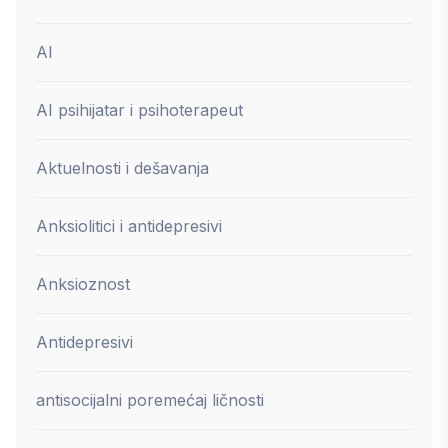
AI
AI psihijatar i psihoterapeut
Aktuelnosti i dešavanja
Anksiolitici i antidepresivi
Anksioznost
Antidepresivi
antisocijalni poremećaj ličnosti