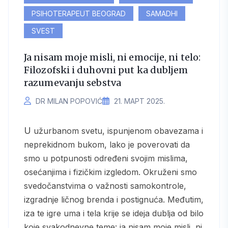
PSIHOTERAPEUT BEOGRAD
SAMADHI
SVEST
Ja nisam moje misli, ni emocije, ni telo:
Filozofski i duhovni put ka dubljem
razumevanju sebstva
DR MILAN POPOVIĆ
21. МАРТ 2025.
U užurbanom svetu, ispunjenom obavezama i
neprekidnom bukom, lako je poverovati da
smo u potpunosti određeni svojim mislima,
osećanjima i fizičkim izgledom. Okruženi smo
svedočanstvima o važnosti samokontrole,
izgradnje ličnog brenda i postignuća. Međutim,
iza te igre uma i tela krije se ideja dublja od bilo
koje svakodnevne teme: ja nisam moje misli, ni