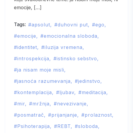
emocije, […]
Tags:
apsolut
duhovni put
ego
emocije
emocionalna sloboda
identitet
iluzija vremena
introspekcija
istinsko sebstvo
ja nisam moje misli
jasnoća razumevanja
jedinstvo
kontemplacija
ljubav
meditacija
mir
mržnja
nevezivanje
posmatrač
prijanjanje
prolaznost
Psihoterapija
REBT
sloboda