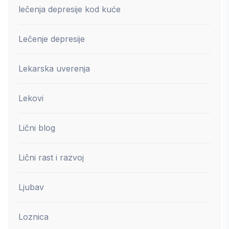
lečenja depresije kod kuće
Lečenje depresije
Lekarska uverenja
Lekovi
Lični blog
Lični rast i razvoj
Ljubav
Loznica