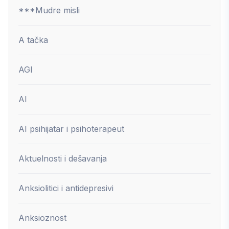
***Mudre misli
A tačka
AGI
AI
AI psihijatar i psihoterapeut
Aktuelnosti i dešavanja
Anksiolitici i antidepresivi
Anksioznost