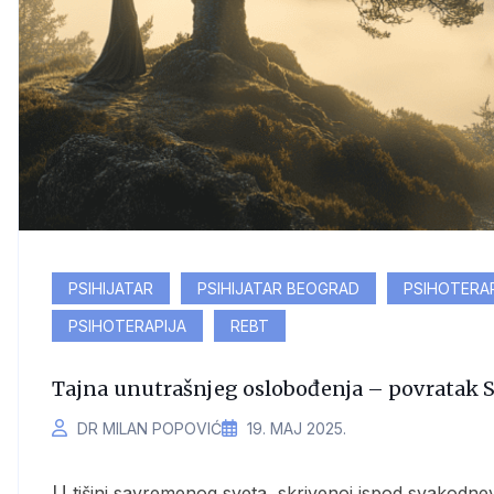
PSIHIJATAR
PSIHIJATAR BEOGRAD
PSIHOTERA
PSIHOTERAPIJA
REBT
Tajna unutrašnjeg oslobođenja – povratak 
DR MILAN POPOVIĆ
19. МАЈ 2025.
U tišini savremenog sveta, skrivenoj ispod svakodnevne buke i briga, nalazi se jedno pitanje starije od svih