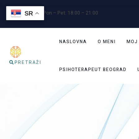
Radno vreme
: Pon – Pet: 18:00 – 21:00
SR
NASLOVNA
O MENI
MOJ
PRETRAŽI
PSIHOTERAPEUT BEOGRAD