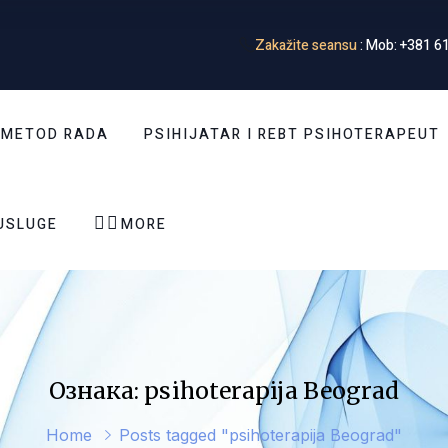
Zakažite seansu
: Mob: +381 61
 METOD RADA
PSIHIJATAR I REBT PSIHOTERAPEUT


USLUGE
MORE
Ознака: psihoterapija Beograd
Home
Posts tagged "psihoterapija Beograd"