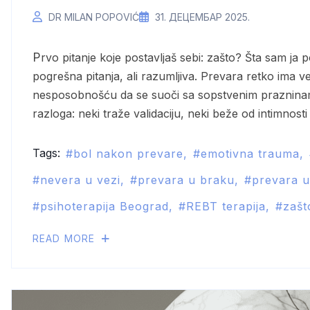
DR MILAN POPOVIĆ
31. ДЕЦЕМБАР 2025.
Prvo pitanje koje postavljaš sebi: zašto? Šta sam ja pogrešila? Da li sam bila nedovoljna? Ovo su
pogrešna pitanja, ali razumljiva. Prevara retko ima 
nesposobnošću da se suoči sa sopstvenim prazninama,
razloga: neki traže validaciju, neki beže od intimnosti
Tags:
bol nakon prevare
emotivna trauma
nevera u vezi
prevara u braku
prevara u
psihoterapija Beograd
REBT terapija
zašt
READ MORE