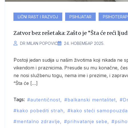
LIČNI RAST I RAZVOJ
PSIHIJATAR
PSIHOTERA
Zatvor bez rešetaka: Zašto je “Šta će reći lju
DR MILAN POPOVIĆ
24. НОВЕМБАР 2025.
Postoji jedan sudija u našim životima koji nikada ne spava. Njegova sudnica radi 24 sata dnevno,
vikendom i praznicima. Presude su mu konačne, često
ne nosi službenu togu, nema ime i prezime, i zapravo 
“Šta će […]
Tags:
autentičnost
balkanski mentalitet
D
kako pobediti strah
kako steći samopouzda
mentalno zdravlje
prihvatanje sebe
psiho