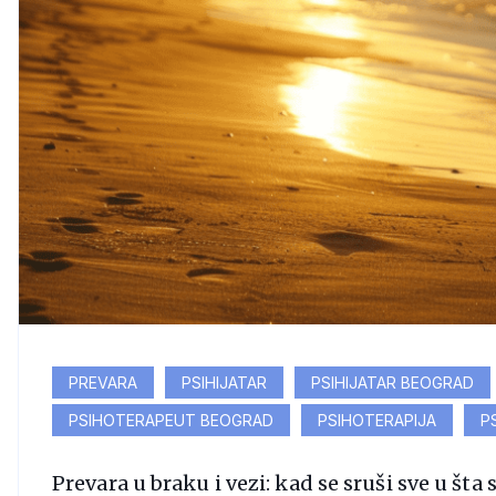
PREVARA
PSIHIJATAR
PSIHIJATAR BEOGRAD
PSIHOTERAPEUT BEOGRAD
PSIHOTERAPIJA
P
Prevara u braku i vezi: kad se sruši sve u šta 