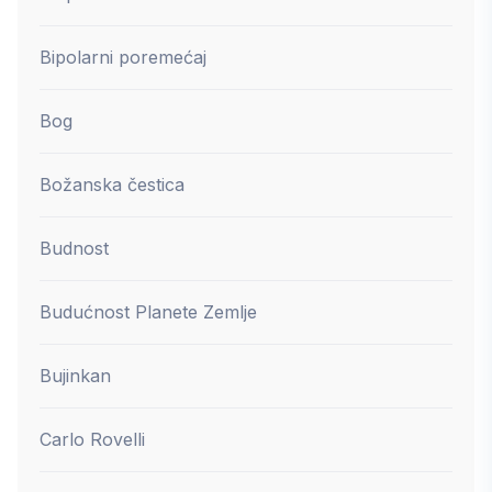
Bipolarni poremećaj
Bog
Božanska čestica
Budnost
Budućnost Planete Zemlje
Bujinkan
Carlo Rovelli