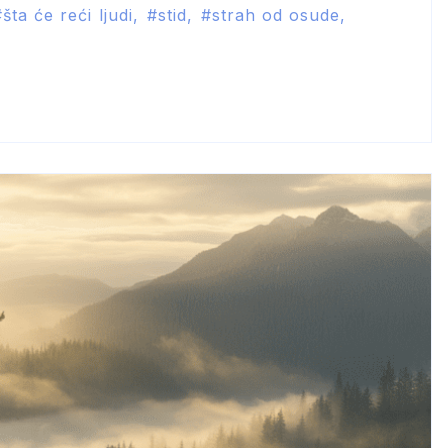
šta će reći ljudi
stid
strah od osude