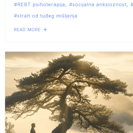
REBT psihoterapija
socijalna anksioznost
strah od tuđeg mišljenja
READ MORE