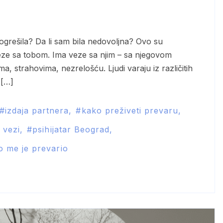
veze sa tobom. Ima veze sa njim – sa njegovom
 strahovima, nezrelošću. Ljudi varaju iz različitih
 […]
izdaja partnera
kako preživeti prevaru
 vezi
psihijatar Beograd
o me je prevario