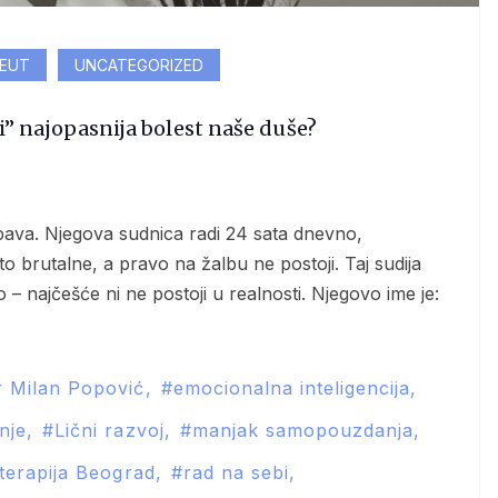
PEUT
UNCATEGORIZED
di” najopasnija bolest naše duše?
 brutalne, a pravo na žalbu ne postoji. Taj sudija
– najčešće ni ne postoji u realnosti. Njegovo ime je:
r Milan Popović
emocionalna inteligencija
nje
Lični razvoj
manjak samopouzdanja
terapija Beograd
rad na sebi