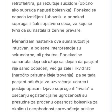
retroflektira, pa rezultuje suicidom (obično
ako supruga napusti bolesnika). Ponekad se
napada izmišljeni ljubavnik, a ponekad
supruga ili čak sopstvena deca, za koju se
tvrdi da su nastala iz ženine prevare.
Mehanizam nastanka ove sumanutosti je
intuitivan, a bolesne interpretacije su
sekundarne, ali prisutne. Ponekad se
sumanuta ideja udružuje sa idejom da pacijent
nije samo odbačen, već ga žele i likvidirati
(naročito prisutne ideje trovanja), pa se tada
pacijent odlučuje za uzvraćanje udarca i
postaje opasan. Izjave supruge ili “rivala” o
osećanju egzistencijalne ugroženosti su
presudne za procenu opasnosti bolesnika za
okolinu i neophodnost sprovođenja prisilne