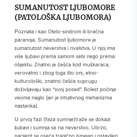
SUMANUTOST LJUBOMORE
(PATOLOŠKA LJUBOMORA)
Poznata i kao Otelo-sindrom ili bračna
paranoja. Sumanutost ljubomore je
sumanutost neverstva i rivalstva. U njoj ima
više ljubavi prema samom sebi nego prema
objektu. Znatno je češća kod muškaraca,
verovatno i zbog toga što oni, etno-
kulturološki, znatno češće suprugu
doživljavaju kao “svoj posed”. Bolest počinje
veoma naglo (jer je intuitivnog mehanizma
nastanka).
U prvoj fazi (faza sumnje)traže se dokazi
ljubavi i sumnja se na neverstvo. Ubrzo,
pacijent se oseća tragično ismejan i ostavljen.