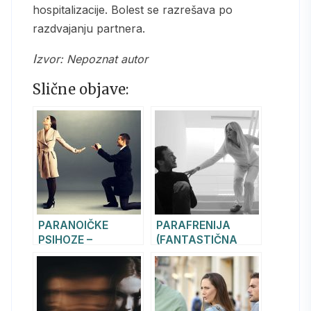
hospitalizacije. Bolest se razrešava po
razdvajanju partnera.
Izvor: Nepoznat autor
Slične objave:
PARANOIČKE
PARAFRENIJA
PSIHOZE –
(FANTASTIČNA
STRASNE
SUMANUTOST)
(PASIONIRANE)
SUMANUTOSTI