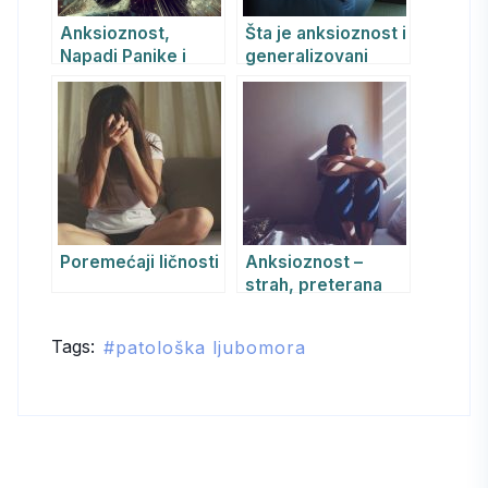
Anksioznost,
Šta je anksioznost i
Napadi Panike i
generalizovani
Agorafobija: Kako
anksiozni
ih Prepoznati i
poremećaj
Prevazići uz Pomoć
REBT
Poremećaji ličnosti
Anksioznost –
strah, preterana
briga i
uznemirenost
Tags:
patološka ljubomora