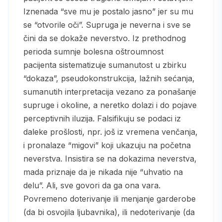
Iznenada “sve mu je postalo jasno” jer su mu
se “otvorile oči”. Supruga je neverna i sve se
čini da se dokaže neverstvo. Iz prethodnog
perioda sumnje bolesna oštroumnost
pacijenta sistematizuje sumanutost u zbirku
“dokaza”, pseudokonstrukcija, lažnih sećanja,
sumanutih interpretacija vezano za ponašanje
supruge i okoline, a neretko dolazi i do pojave
perceptivnih iluzija. Falsifikuju se podaci iz
daleke prošlosti, npr. još iz vremena venčanja,
i pronalaze “migovi” koji ukazuju na početna
neverstva. Insistira se na dokazima neverstva,
mada priznaje da je nikada nije “uhvatio na
delu”. Ali, sve govori da ga ona vara.
Povremeno doterivanje ili menjanje garderobe
(da bi osvojila ljubavnika), ili nedoterivanje (da