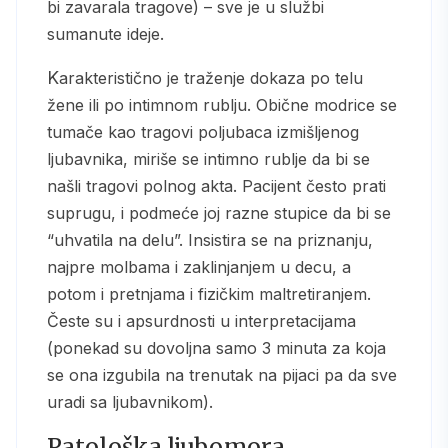
bi zavarala tragove) – sve je u službi
sumanute ideje.
Karakteristično je traženje dokaza po telu
žene ili po intimnom rublju. Obične modrice se
tumače kao tragovi poljubaca izmišljenog
ljubavnika, miriše se intimno rublje da bi se
našli tragovi polnog akta. Pacijent često prati
suprugu, i podmeće joj razne stupice da bi se
“uhvatila na delu”. Insistira se na priznanju,
najpre molbama i zaklinjanjem u decu, a
potom i pretnjama i fizičkim maltretiranjem.
Česte su i apsurdnosti u interpretacijama
(ponekad su dovoljna samo 3 minuta za koja
se ona izgubila na trenutak na pijaci pa da sve
uradi sa ljubavnikom).
Patološka ljubomora