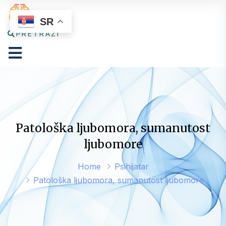
SR
PRETRAŽI
Patološka ljubomora, sumanutost
ljubomore
Home
Psihijatar
Patološka ljubomora, sumanutost ljubomore