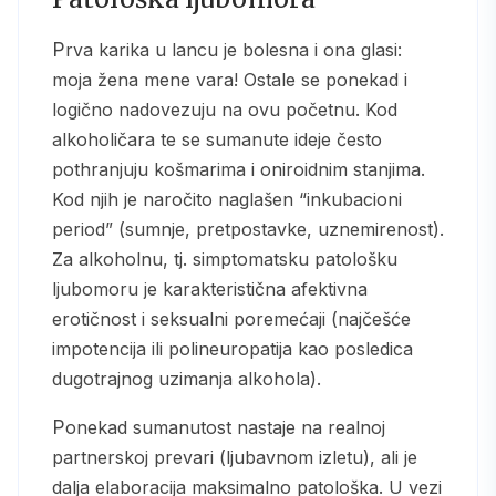
Prva karika u lancu je bolesna i ona glasi:
moja žena mene vara! Ostale se ponekad i
logično nadovezuju na ovu početnu. Kod
alkoholičara te se sumanute ideje često
pothranjuju košmarima i oniroidnim stanjima.
Kod njih je naročito naglašen “inkubacioni
period” (sumnje, pretpostavke, uznemirenost).
Za alkoholnu, tj. simptomatsku patološku
ljubomoru je karakteristična afektivna
erotičnost i seksualni poremećaji (najčešće
impotencija ili polineuropatija kao posledica
dugotrajnog uzimanja alkohola).
Ponekad sumanutost nastaje na realnoj
partnerskoj prevari (ljubavnom izletu), ali je
dalja elaboracija maksimalno patološka. U vezi