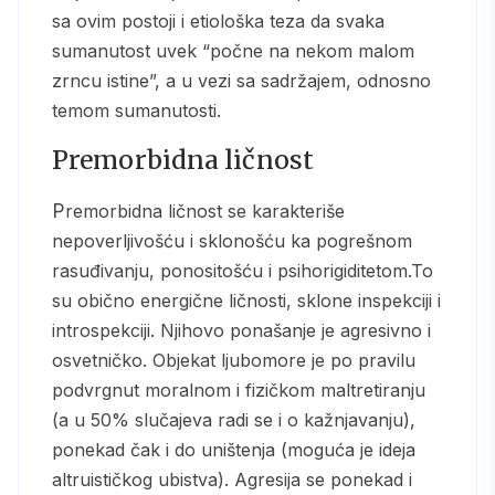
sa ovim postoji i etiološka teza da svaka
sumanutost uvek “počne na nekom malom
zrncu istine”, a u vezi sa sadržajem, odnosno
temom sumanutosti.
Premorbidna ličnost
Premorbidna ličnost se karakteriše
nepoverljivošću i sklonošću ka pogrešnom
rasuđivanju, ponositošću i psihorigiditetom.To
su obično energične ličnosti, sklone inspekciji i
introspekciji. Njihovo ponašanje je agresivno i
osvetničko. Objekat ljubomore je po pravilu
podvrgnut moralnom i fizičkom maltretiranju
(a u 50% slučajeva radi se i o kažnjavanju),
ponekad čak i do uništenja (moguća je ideja
altruističkog ubistva). Agresija se ponekad i