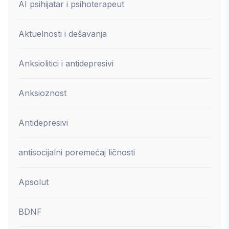
AI psihijatar i psihoterapeut
Aktuelnosti i dešavanja
Anksiolitici i antidepresivi
Anksioznost
Antidepresivi
antisocijalni poremećaj ličnosti
Apsolut
BDNF