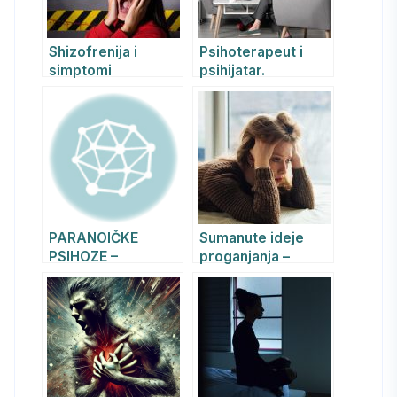
Shizofrenija i
Psihoterapeut i
simptomi
psihijatar.
shizofrenije
Psihoterapija kao
način lečenja.
PARANOIČKE
Sumanute ideje
PSIHOZE –
proganjanja –
REVANDIKACIONE
persekucije
SUMANUTOSTI