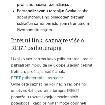
promenu načina razmišljanja.
Personalizovanu terapiju:
Svaka osoba
dobija individualno prilagođen tretman,
usklađen sa ličnom istorijom i trenutnom
životnom situacijom.
Interni link: saznajte više o
REBT psihoterapiji
Ukoliko vas zanima kako psihoterapija i rad sa
psihijatrom mogu da se uklope u jedan celovit
tretman, pročitajte naš članak:
REBT psihoterapija i psihijatar
.
Ovde ćete saznati na koji način racionalno-
emotivno-bihejvioralna terapija (REBT)
pomaže u razumevanju emocionalnih
poteškoća i kako psihijatar može doprineti