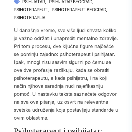
PSIHIJATAR
PSIHIJATAR BEOGRAD
PSIHOTERAPEUT
PSIHOTERAPEUT BEOGRAD
PSIHOTERAPIJA
U današnje vreme, sve više ljudi shvata koliko
je važno održati i unaprediti mentalno zdravlje.
Pri tom procesu, dve ključne figure najčešće
se pominju zajedno: psihoterapeut i psihijatar.
Ipak, mnogi nisu sasvim sigurni po čemu se
ove dve profesije razlikuju, kada se obratiti
psihoterapeutu, a kada psihijatru, i na koji
način njihova saradnja nudi najefikasniju
pomoć. U nastavku teksta saznaćete odgovor
na sva ova pitanja, uz osvrt na relevantna
svetska udruženja koja postavljaju standarde u
ovim oblastima.
Psihoterapeut i psihijatar: