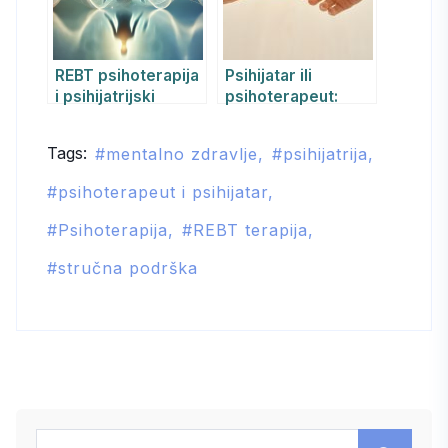
REBT psihoterapija
Psihijatar ili
i psihijatrijski
psihoterapeut:
pristup za žrtve
Razumeti razlike za
destruktivnih sekti
bolje mentalno
Tags:
mentalno zdravlje
psihijatrija
i emotivnog
zdravlje
zlostavljanja
psihoterapeut i psihijatar
Psihoterapija
REBT terapija
stručna podrška