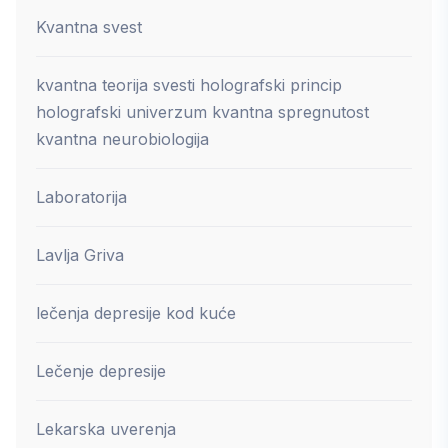
Kvantna svest
kvantna teorija svesti holografski princip
holografski univerzum kvantna spregnutost
kvantna neurobiologija
Laboratorija
Lavlja Griva
lečenja depresije kod kuće
Lečenje depresije
Lekarska uverenja