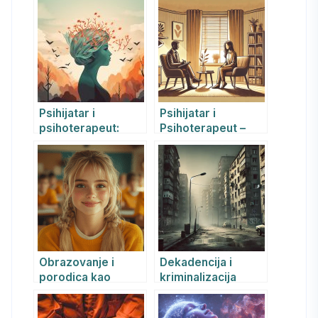
izabrati
pronaći pravu
odgovarajuću
podršku za svoje
podršku i
mentalno zdravlje
unaprediti
mentalno zdravlje
Psihijatar i
Psihijatar i
psihoterapeut:
Psihoterapeut –
Sličnosti i razlike u
Pronađite Pravu
svetlu mentalnog
Podršku za
zdravlja
Mentalno Zdravlje
Obrazovanje i
Dekadencija i
porodica kao
kriminalizacija
osnova za
srpskog društva:
suzbijanje
psihološka