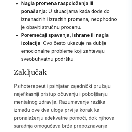
Nagla promena raspoloženja ili
ponašanja:
U situacijama kada dođe do
iznenadnih i izrazitih promena, neophodno
je obaviti stručnu procenu.
Poremećaji spavanja, ishrane ili nagla
izolacija:
Ovo često ukazuje na dublje
emocionalne probleme koji zahtevaju
sveobuhvatnu podršku.
Zaključak
Psihoterapeut i psihijatar zajednički pružaju
najefikasniji pristup očuvanju i poboljšanju
mentalnog zdravlja. Razumevanje razlika
između ove dve uloge prvi je korak ka
pronalaženju adekvatne pomoći, dok njihova
saradnja omogućava brže prepoznavanje