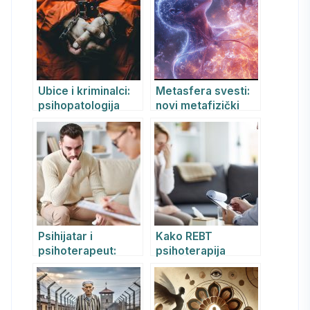
dekadencije i
perspektiva,
kriminalizacije –
psihijatrijski uvid i
psihološko-
REBT pristup
psihoterapijski
pristup u Srbiji
Ubice i kriminalci:
Metasfera svesti:
psihopatologija
novi metafizički
ličnosti i geneza zla
model stvarnosti
Psihijatar i
Kako REBT
psihoterapeut:
psihoterapija
Kako REBT metoda
pomaže mladima u
pomaže u lečenju
prevazilaženju
anksioznosti i
anksioznosti,
depresije
napada panike i