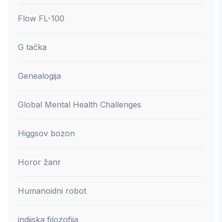
Flow FL-100
G tačka
Genealogija
Global Mental Health Challenges
Higgsov bozon
Horor žanr
Humanoidni robot
indijska filozofija