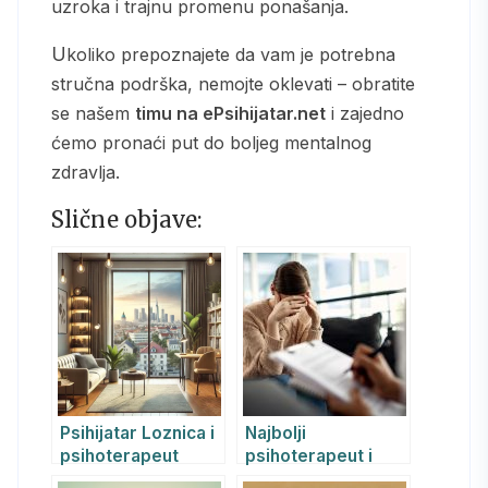
uzroka i trajnu promenu ponašanja.
Ukoliko prepoznajete da vam je potrebna
stručna podrška, nemojte oklevati – obratite
se našem
timu na ePsihijatar.net
i zajedno
ćemo pronaći put do boljeg mentalnog
zdravlja.
Slične objave:
Psihijatar Loznica i
Najbolji
psihoterapeut
psihoterapeut i
Loznica: kako
psihijatar: Kako