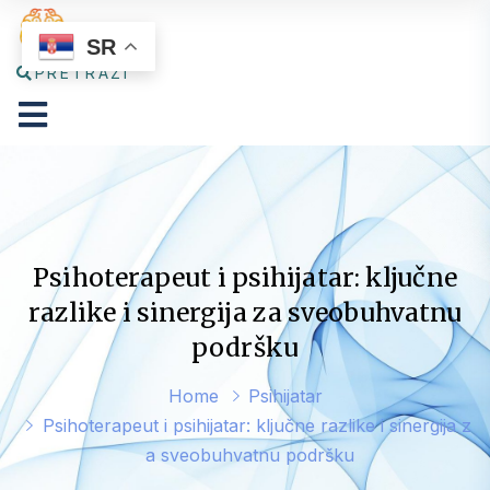
SR
PRETRAŽI
Psihoterapeut i psihijatar: ključne
razlike i sinergija za sveobuhvatnu
podršku
Home
Psihijatar
Psihoterapeut i psihijatar: ključne razlike i sinergija z
a sveobuhvatnu podršku