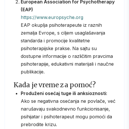
European Association for Psychotherapy
(EAP)
https://www.europsyche.org
EAP okuplja psihoterapeute iz raznih
zemalja Evrope, s ciljem usaglašavanja
standarda i promocije kvalitetne
psihoterapijske prakse. Na sajtu su
dostupne informacije o različitim pravcima
psihoterapije, edukativni materijali i naučne
publikacije.
Kada je vreme za pomoć?
Produženi osećaj tuge ili anksioznosti:
Ako se negativna osećanja ne povlače, već
narušavaju svakodnevno funkcionisanje,
psihijatar i psihoterapeut mogu pomoći da
prebrodite krizu.