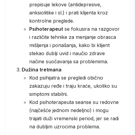
prepisuje lekove (antidepresive,
anksiolitike i sl.) i prati klijenta kroz
kontrolne preglede.
Psihoterapeut
se fokusira na razgovor
i različite tehnike za menjanje obrasca
mišljenja i ponašanja, kako bi klijent
stekao dublji uvid i naučio zdrave
načine suočavanja sa problemima.
Dužina tretmana
Kod psihijatra se pregledi obično
zakazuju ređe i traju kraće, ukoliko su
simptomi stabilni.
Kod psihoterapeuta seanse su redovne
(najčešće jednom nedeljno) i mogu
trajati duži vremenski period, jer se radi
na dubljim uzrocima problema.