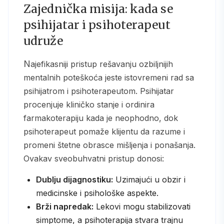
Zajednička misija: kada se
psihijatar i psihoterapeut
udruže
Najefikasniji pristup rešavanju ozbiljnijih
mentalnih poteškoća jeste istovremeni rad sa
psihijatrom i psihoterapeutom. Psihijatar
procenjuje kliničko stanje i ordinira
farmakoterapiju kada je neophodno, dok
psihoterapeut pomaže klijentu da razume i
promeni štetne obrasce mišljenja i ponašanja.
Ovakav sveobuhvatni pristup donosi:
Dublju dijagnostiku:
Uzimajući u obzir i
medicinske i psihološke aspekte.
Brži napredak:
Lekovi mogu stabilizovati
simptome, a psihoterapija stvara trajnu