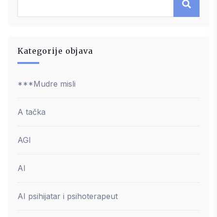
Kategorije objava
***Mudre misli
A tačka
AGI
AI
AI psihijatar i psihoterapeut