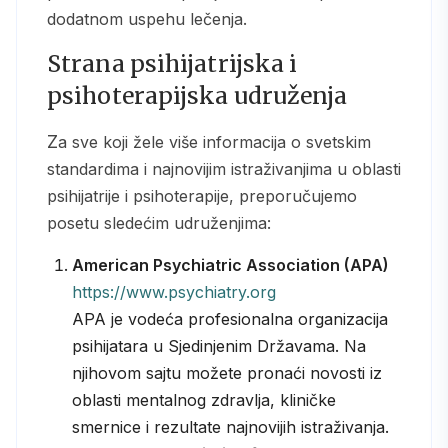
dodatnom uspehu lečenja.
Strana psihijatrijska i
psihoterapijska udruženja
Za sve koji žele više informacija o svetskim
standardima i najnovijim istraživanjima u oblasti
psihijatrije i psihoterapije, preporučujemo
posetu sledećim udruženjima:
American Psychiatric Association (APA)
https://www.psychiatry.org
APA je vodeća profesionalna organizacija
psihijatara u Sjedinjenim Državama. Na
njihovom sajtu možete pronaći novosti iz
oblasti mentalnog zdravlja, kliničke
smernice i rezultate najnovijih istraživanja.