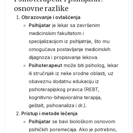
osnovne razlike
Obrazovanje i ovlašćenja
Psihijatar
je lekar sa završenim
medicinskim fakultetom i
specijalizacijom iz psihijatrije, što mu
omogućava postavljanje medicinskih
dijagnoza i propisivanje lekova.
Psihoterapeut
može biti psiholog, lekar
ili stručnjak iz neke srodne oblasti, uz
obaveznu dodatnu edukaciju iz
psihoterapijskog pravca (REBT,
kognitivno-bihejvioralna terapija,
geštalt, psihoanaliza i dr.).
Pristup i metode lečenja
Psihijatar
se bavi biološkom osnovom
psihičkih poremećaja. Ako je potrebno,