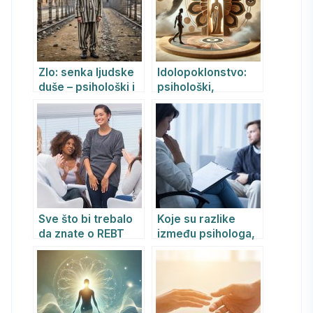
jačanju
samopouzdanja
Zlo: senka ljudske
Idolopoklonstvo:
duše – psihološki i
psihološki,
psihijatrijski pogled
psihijatrijski i
na genezu
Jungijanski pogled
mračnog
Sve što bi trebalo
Koje su razlike
da znate o REBT
između psihologa,
psihoterapiji
psihijatra i
psihoterapeuta?